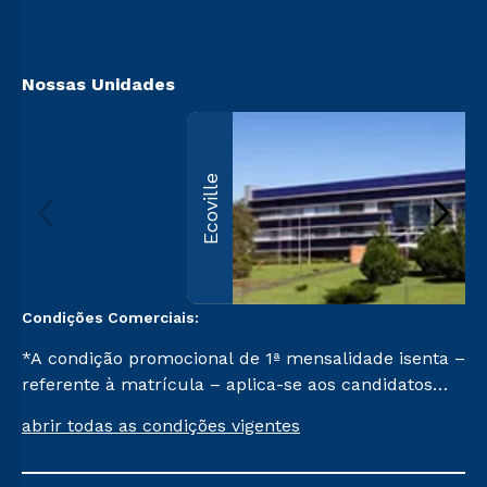
Acessibilidade
Biblioteca
Nossas Unidades
Ecoville
Condições Comerciais:
*A condição promocional de 1ª mensalidade isenta –
referente à matrícula – aplica-se aos candidatos
aprovados em todas as formas de ingresso, exceto
abrir todas as condições vigentes
na prova on-line ou agendada, que ofertam bolsas
de até 50% de desconto, ambos ingressantes no