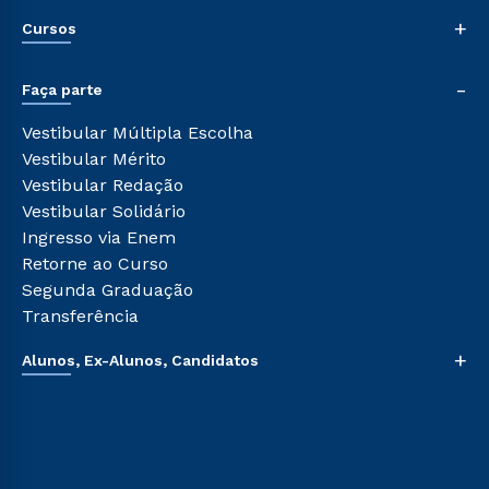
Nossa História
+
Cursos
Sala de Imprensa
Trabalhe Conosco
Graduação
-
Sou Colaborador
Faça parte
Pós-graduação
Tour Presencial
Cursos de Medicina
Vestibular Múltipla Escolha
Ética e Integridade
Cursos Livres
Vestibular Mérito
Cursos Técnicos
Vestibular Redação
Cursos Profissionalizantes
Vestibular Solidário
Ingresso via Enem
Retorne ao Curso
Segunda Graduação
Transferência
+
Alunos, Ex-Alunos, Candidatos
Sou Aluno
Sou Candidato
Sou Ex-aluno
Canais de Atendimento