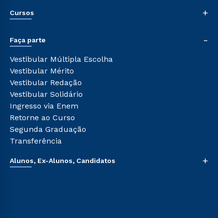
Nossa História
+
Cursos
Sala de Imprensa
Trabalhe Conosco
Graduação
-
Sou Colaborador
Faça parte
Pós-graduação
Tour Presencial
Cursos de Medicina
Vestibular Múltipla Escolha
Ética e Integridade
Cursos Livres
Vestibular Mérito
Cursos Técnicos
Vestibular Redação
Cursos Profissionalizantes
Vestibular Solidário
Ingresso via Enem
Retorne ao Curso
Segunda Graduação
Transferência
+
Alunos, Ex-Alunos, Candidatos
Sou Aluno
Sou Candidato
Sou Ex-aluno
Canais de Atendimento