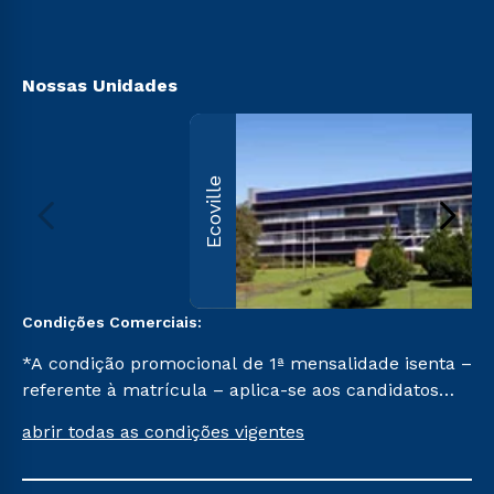
Acessibilidade
Biblioteca
Nossas Unidades
Ecoville
Condições Comerciais:
*A condição promocional de 1ª mensalidade isenta –
referente à matrícula – aplica-se aos candidatos
aprovados em todas as formas de ingresso, exceto
abrir todas as condições vigentes
na prova on-line ou agendada, que ofertam bolsas
de até 50% de desconto, ambos ingressantes no