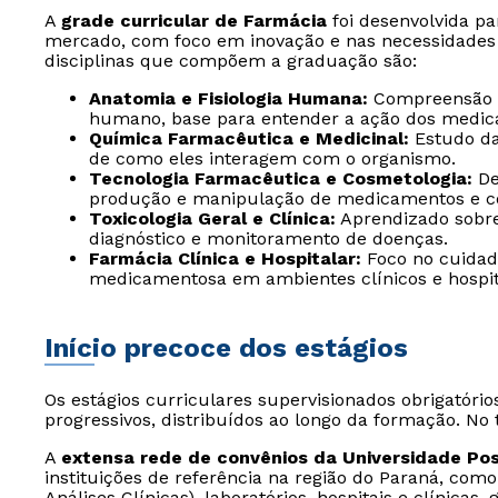
A
grade curricular de Farmácia
foi desenvolvida pa
mercado, com foco em inovação e nas necessidades 
disciplinas que compõem a graduação são:
Anatomia e Fisiologia Humana:
Compreensão d
humano, base para entender a ação dos medic
Química Farmacêutica e Medicinal:
Estudo da
de como eles interagem com o organismo.
Tecnologia Farmacêutica e Cosmetologia:
De
produção e manipulação de medicamentos e c
Toxicologia Geral e Clínica:
Aprendizado sobre 
diagnóstico e monitoramento de doenças.
Farmácia Clínica e Hospitalar:
Foco no cuidado
medicamentosa em ambientes clínicos e hospit
Início precoce dos estágios
Os estágios curriculares supervisionados obrigatóri
progressivos, distribuídos ao longo da formação. No
A
extensa rede de convênios da Universidade Pos
instituições de referência na região do Paraná, co
Análises Clínicas), laboratórios, hospitais e clínicas