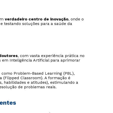
um
verdadeiro centro de inovação
, onde o
o e testando soluções para a saúde da
Estou de acordo com a
Estou de acordo com a
Política de Privacidade.
Política de Privacidade.
e
e
autorizo que meus dados sejam utilizados para o
autorizo que meus dados sejam utilizados para o
envio de conteúdos da Universidade Positivo.
envio de conteúdos da Cruzeiro do Sul.
doutores
, com vasta experiência prática no
em Inteligência Artificial para aprimorar
, como Problem-Based Learning (PBL),
da (Flipped Classroom). A formação é
 habilidades e atitudes), estimulando a
esolução de problemas reais.
ientes