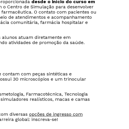
 proporcionada
desde o início do curso em
am o Centro de Simulação para desenvolver
ia farmacêutica. O contato com pacientes ou
or meio de atendimentos e acompanhamento
cia comunitária, farmácia hospitalar e
 os alunos atuam diretamente em
ndo atividades de promoção da saúde.
e contam com peças sintéticas e
possui 30 microscópios e um trinocular
metologia, Farmacotécnica, Tecnologia
simuladores realísticos, macas e camas
 com diversas
opções de ingresso com
rreira global: inscreva-se!