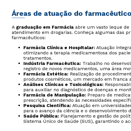
Áreas de atuação do farmacêutic
A
graduação em Farmácia
abre um vasto leque de 
atendimento em drogarias. Conheça algumas das pri
farmacêuticos:
Farmácia Clínica e Hospitalar:
Atuação integra
otimizando a terapia medicamentosa dos pacie
tratamentos.
Indústria Farmacêutica:
Trabalho no desenvol
registro de novos medicamentos, uma área mov
Farmácia Estética:
Realização de procediment
produtos cosméticos, um mercado em franca as
Análises Clínicas e Toxicológicas:
Responsabil
para auxiliar no diagnóstico de doenças e mon
Farmácia de Manipulação:
Preparo de medica
prescrição, atendendo às necessidades específi
Pesquisa Científica:
Atuação em universidades 
para o avanço da ciência e o desenvolvimento d
Saúde Pública:
Planejamento e gestão de polít
Sistema Único de Saúde (SUS), garantindo o a