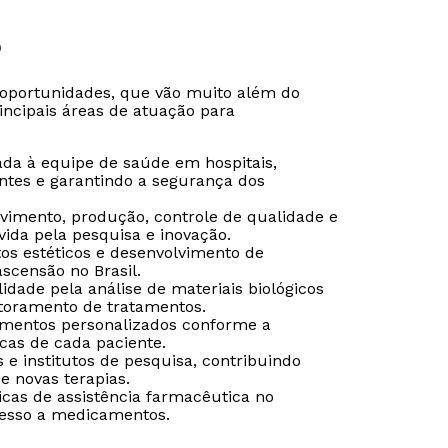
o
oportunidades, que vão muito além do
ncipais áreas de atuação para
da à equipe de saúde em hospitais,
ntes e garantindo a segurança dos
vimento, produção, controle de qualidade e
ida pela pesquisa e inovação.
os estéticos e desenvolvimento de
censão no Brasil.
idade pela análise de materiais biológicos
itoramento de tratamentos.
mentos personalizados conforme a
cas de cada paciente.
Rápido e fácil
Rápido e fácil
WhatsApp
WhatsApp
e institutos de pesquisa, contribuindo
e novas terapias.
ou
ou
icas de assistência farmacêutica no
cesso a medicamentos.