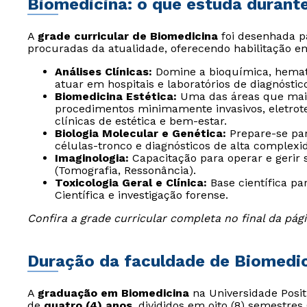
Biomedicina: o que estuda durant
A
grade curricular de Biomedicina
foi desenhada pa
procuradas da atualidade, oferecendo habilitação em
Análises Clínicas:
Domine a bioquímica, hematol
atuar em hospitais e laboratórios de diagnóstic
Biomedicina Estética:
Uma das áreas que mais
procedimentos minimamente invasivos, eletrot
clínicas de estética e bem-estar.
Biologia Molecular e Genética:
Prepare-se par
células-tronco e diagnósticos de alta complexi
Imaginologia:
Capacitação para operar e gerir 
(Tomografia, Ressonância).
Toxicologia Geral e Clínica:
Base científica p
Científica e investigação forense.
Confira a grade curricular completa no final da pág
Duração da faculdade de Biomedi
A
graduação em Biomedicina
na Universidade Posi
de
quatro (4) anos
, divididos em oito (8) semestres