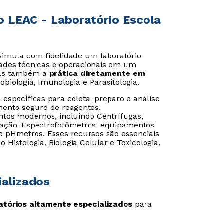
o LEAC - Laboratório Escola
Estou de acordo com a
Estou de acordo com a
Política de Privacidade.
Política de Privacidade.
e
e
autorizo que meus dados sejam utilizados para o
autorizo que meus dados sejam utilizados para o
imula com fidelidade um laboratório
envio de conteúdos da Universidade Positivo.
envio de conteúdos da Cruzeiro do Sul.
dades técnicas e operacionais em um
 mas também a
prática diretamente em
iologia, Imunologia e Parasitologia.
específicas para coleta, preparo e análise
ento seguro de reagentes.
os modernos, incluindo Centrífugas,
eração, Espectrofotômetros, equipamentos
 pHmetros. Esses recursos são essenciais
 Histologia, Biologia Celular e Toxicologia,
ializados
atórios altamente especializados
para