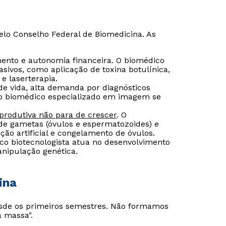
elo Conselho Federal de Biomedicina. As
mento e autonomia financeira. O biomédico
sivos, como aplicação de toxina botulínica,
e laserterapia.
e vida, alta demanda por diagnósticos
 o biomédico especializado em imagem se
produtiva não para de crescer
. O
de gametas (óvulos e espermatozoides) e
ação artificial e congelamento de óvulos.
co biotecnologista atua no desenvolvimento
nipulação genética.
Rápido e fácil
Rápido e fácil
WhatsApp
WhatsApp
ina
ou
ou
de os primeiros semestres. Não formamos
 massa".