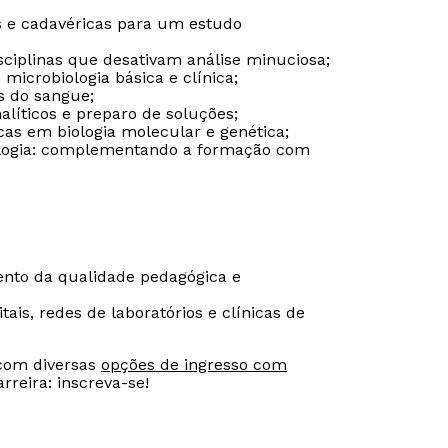
s e cadavéricas para um estudo
isciplinas que desativam análise minuciosa;
 microbiologia básica e clínica;
s do sangue;
líticos e preparo de soluções;
cas em biologia molecular e genética;
icologia: complementando a formação com
to da qualidade pedagógica e
ais, redes de laboratórios e clínicas de
 com diversas
opções de ingresso com
rreira: inscreva-se!