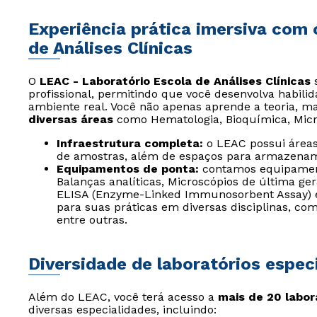
Experiência prática imersiva com 
de Análises Clínicas
O
LEAC - Laboratório Escola de Análises Clínicas
s
profissional, permitindo que você desenvolva habili
ambiente real. Você não apenas aprende a teoria,
diversas áreas
como Hematologia, Bioquímica, Microb
Infraestrutura completa:
o LEAC possui áreas 
de amostras, além de espaços para armazenam
Equipamentos de ponta:
contamos equipament
Balanças analíticas, Microscópios de última g
ELISA (Enzyme-Linked Immunosorbent Assay) e
para suas práticas em diversas disciplinas, como
entre outras.
Diversidade de laboratórios espec
Além do LEAC, você terá acesso a
mais de 20 labor
diversas especialidades, incluindo: