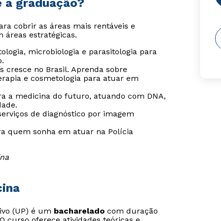
e a graduação?
ra cobrir as áreas mais rentáveis e
 áreas estratégicas.
ogia, microbiologia e parasitologia para
o.
 cresce no Brasil. Aprenda sobre
erapia e cosmetologia para atuar em
a a medicina do futuro, atuando com DNA,
dade.
serviços de diagnóstico por imagem
ara quem sonha em atuar na Polícia
ina
cina
tivo (UP) é um
bacharelado
com duração
 O curso oferece atividades teóricas e