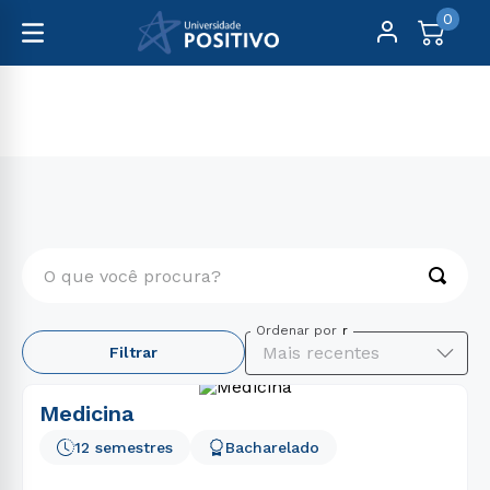
0
Positivo
O que você procura?
TERMOS MAIS BUSCADOS
Ordenar por
Mais recentes
Filtrar
1
º
engenharia
2
º
biomedicina
Medicina
3
º
medicina
12 semestres
Bacharelado
4
º
educação física