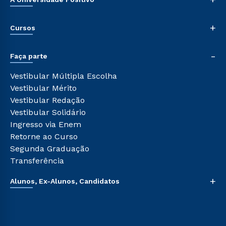
Nossa História
+
Cursos
Sala de Imprensa
Trabalhe Conosco
Graduação
-
Sou Colaborador
Faça parte
Pós-graduação
Tour Presencial
Cursos de Medicina
Vestibular Múltipla Escolha
Ética e Integridade
Cursos Livres
Vestibular Mérito
Cursos Técnicos
Vestibular Redação
Cursos Profissionalizantes
Vestibular Solidário
Ingresso via Enem
Retorne ao Curso
Segunda Graduação
Transferência
+
Alunos, Ex-Alunos, Candidatos
Sou Aluno
Sou Candidato
Sou Ex-aluno