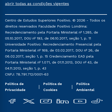
aprovados em todas as formas de ingresso, exceto
abrir todas as condições vigentes
na prova on-line ou agendada, que ofertam bolsas
de até 50% de desconto, ambos ingressantes no
semestre vigente, que ainda não tenham efetivado
Centro de Estudos Superiores Positivo. © 2026 - Todos os
e/ou não tenham cancelado ou trancado sua
direitos reservados Faculdade Positivo Londrina:
matrícula em uma das Instituições da Cruzeiro do
Recredenciamento pela Portaria Ministerial nº 1.285, de
Sul Educacional, no período de um ano. Tais
05.10.2017, DOU nº 193, de 06.10.2017, seção 1, p. 11
condições não se aplicam aos cursos de Medicina, e
Universidade Positivo: Recredenciamento Presencial pela
também para matriculados via FIES, Prouni e
Portaria Ministerial nº 169, de 03.02.2017, DOU nº 26, de
outros programas governamentais, e não se
06.02.2017, seção 1, p. 15 Credenciamento EAD pela
acumula com nenhuma outra campanha ofertada
Portaria Ministerial nº 1.071, de 01.11.2013, DOU nº 43, de
pela Instituição.
04.11.2013, seção 1, p. 43
CNPJ: 78.791.712/0001-63
Política de
Política de
Política
Privacidade
Cookies
Ambiental