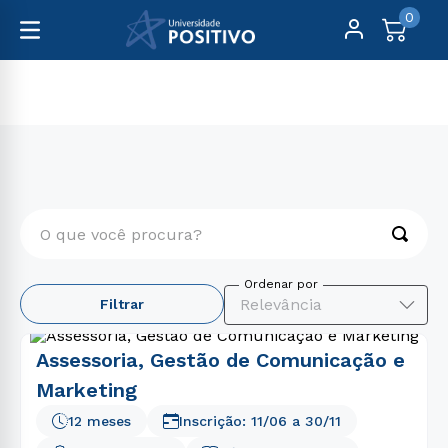
0
Pós-Graduação
Comunicação
O que você procura?
TERMOS MAIS BUSCADOS
Relevância
Filtrar
1
º
engenharia
2
º
educação física
Assessoria, Gestão de Comunicação e
3
º
medicina
Marketing
4
º
biomedicina
12 meses
Inscrição:
11/06
a
30/11