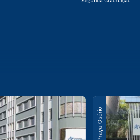
Segunda Graduação
le
Santos
Praça Osório
Andrade
sor Pedro
arigot de
R. XV de Novembro,
300 Campo
950 Centro –
 – Curitiba/PR
Curitiba/PR CEP 80060-
0-330
000