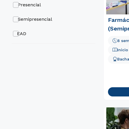
5 semestres
Presencial
6 semestres
Farmác
Semipresencial
(Semipr
8 semestres
EAD
8 sem
Iníci
Bacha