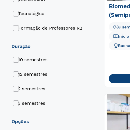
Biomed
Gastronomia e Hospitalidade
Tecnológico
(Semipr
8 sem
Formação de Professores R2
Iníci
ABI (Área Básica de Ingresso)
Bacha
duração
10 semestres
12 semestres
2 semestres
3 semestres
4 semestres
opções