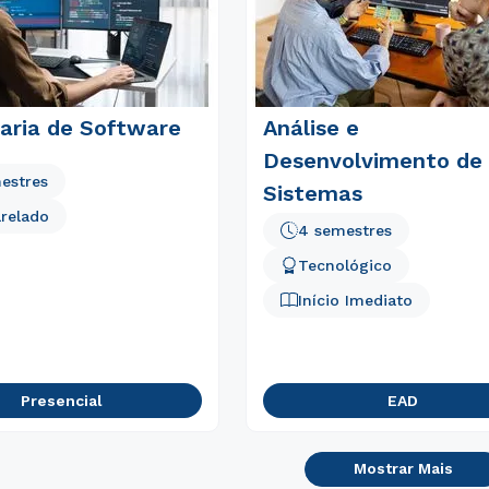
aria de Software
Análise e
Desenvolvimento de
estres
Sistemas
relado
4 semestres
Tecnológico
Início Imediato
Presencial
EAD
Mostrar Mais