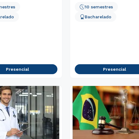
mestres
10 semestres
relado
Bacharelado
Presencial
Presencial