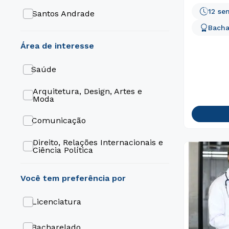
12 se
Santos Andrade
Bacha
área de interesse
Saúde
Arquitetura, Design, Artes e
Moda
Comunicação
Direito, Relações Internacionais e
Ciência Política
Educação
Engenharia e Tecnologia
Licenciatura
Gestão e Negócios
Bacharelado