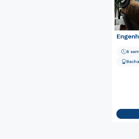
Engenh
8 sem
Bacha