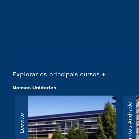
Explorar os principais cursos +
Nossas Unidades
Ecovil
Santos Andrade
R. Profes
Ecoville
Viriato P
Souza, 5
Comprido
CEP 8128