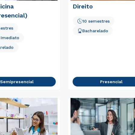
icina
Direito
esencial)
10 semestres
estres
Bacharelado
o Imediato
relado
Semipresencial
Presencial