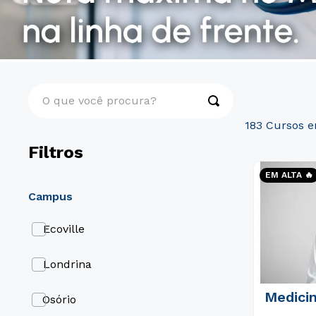
O que você procura?
183
Filtros
EM ALTA 🔥
campus
Ecoville
Londrina
Medici
Osório