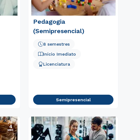
Pedagogia
(Semipresencial)
8 semestres
Início Imediato
Licenciatura
Semipresencial