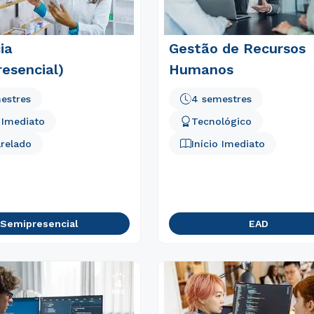
ia
Gestão de Recursos
Rápido e fácil
WhatsApp
esencial)
Humanos
ou
estres
4 semestres
o Imediato
Tecnológico
relado
Início Imediato
Estou de acordo com a
Política de Privacidade.
e
autorizo que meus dados sejam utilizados para o
envio de conteúdos da Universidade Positivo.
Semipresencial
EAD