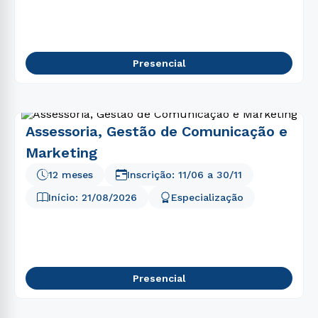
5
º
direito
6
º
enfermagem
7
º
fisioterapia
Presencial
8
º
psicologia
9
º
engenharia software
10
º
farmácia
Assessoria, Gestão de Comunicação e
Marketing
12 meses
Inscrição:
11/06
a
30/11
Início:
21/08/2026
Especialização
Presencial