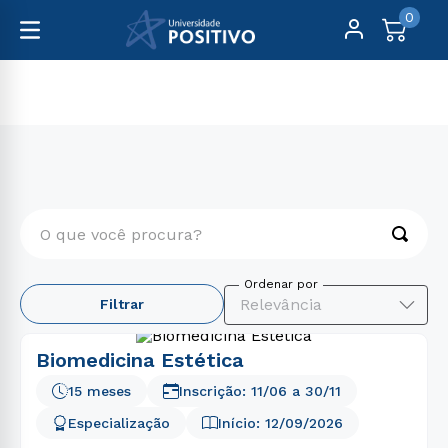
0
Pós-Graduação
Presencial
O que você procura?
TERMOS MAIS BUSCADOS
Relevância
Filtrar
1
º
engenharia
2
º
educação física
Biomedicina Estética
3
º
medicina
15 meses
Inscrição:
11/06
a
30/11
4
º
biomedicina
Especialização
Início:
12/09/2026