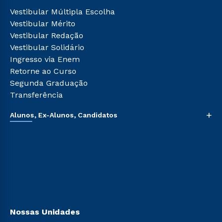
Tour Presencial
Cursos de Medicina
Vestibular Múltipla Escolha
Ética e Integridade
Cursos Livres
Vestibular Mérito
Cursos Técnicos
Vestibular Redação
Cursos Profissionalizantes
Vestibular Solidário
Ingresso via Enem
Retorne ao Curso
Segunda Graduação
Transferência
+
Alunos, Ex-Alunos, Candidatos
Sou Aluno
Sou Candidato
Sou Ex-aluno
Canais de Atendimento
Acessibilidade
Biblioteca
Nossas Unidades