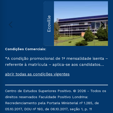
Ecoville
Condições Comerciais:
*A condição promocional de 1ª mensalidade isenta –
referente à matrícula – aplica-se aos candidatos
aprovados em todas as formas de ingresso, exceto
abrir todas as condições vigentes
na prova on-line ou agendada, que ofertam bolsas
de até 50% de desconto, ambos ingressantes no
semestre vigente, que ainda não tenham efetivado
Centro de Estudos Superiores Positivo. © 2026 - Todos os
e/ou não tenham cancelado ou trancado sua
direitos reservados Faculdade Positivo Londrina:
matrícula em uma das Instituições da Cruzeiro do
Recredenciamento pela Portaria Ministerial nº 1.285, de
Sul Educacional, no período de um ano. Tais
05.10.2017, DOU nº 193, de 06.10.2017, seção 1, p. 11
condições não se aplicam aos cursos de Medicina, e