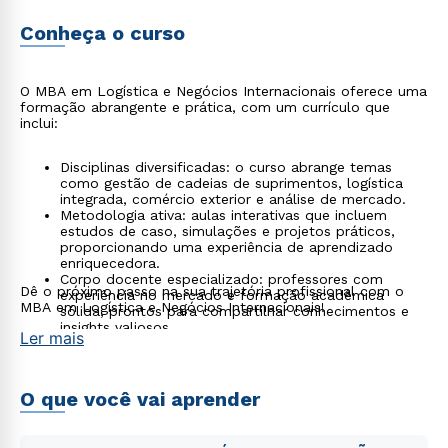
Conheça o curso
O MBA em Logística e Negócios Internacionais oferece uma
formação abrangente e prática, com um currículo que
inclui:
Disciplinas diversificadas: o curso abrange temas
como gestão de cadeias de suprimentos, logística
integrada, comércio exterior e análise de mercado.
Metodologia ativa: aulas interativas que incluem
estudos de caso, simulações e projetos práticos,
proporcionando uma experiência de aprendizado
enriquecedora.
Corpo docente especializado: professores com
Dê o próximo passo na sua trajetória profissional com o
experiência no mercado e formação acadêmica
MBA em Logística e Negócios Internacionais!
sólida, prontos para compartilhar conhecimentos e
insights valiosos.
Ler mais
Networking e oportunidades: oportunidades de
interação com profissionais da área, facilitando a
construção de uma rede de contatos e troca de
experiências.
O que você vai aprender