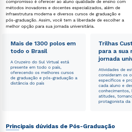
compromisso é oferecer ao aluno qualidade de ensino com
métodos inovadores e docentes especializados, além de
infraestrutura moderna e diversos cursos de graduação e
pós-graduação. Assim, você tem a liberdade de escolher a
melhor opção para sua jornada universitária.
Mais de 1300 polos em
Trilhas Cus
todo o Brasil
para a sua
jornada uni
A Cruzeiro do Sul Virtual está
presente em todo o país,
Atividades de e
oferecendo os melhores cursos
consideram os o
de graduação e pós-graduação a
específicos e pro
distância do país
cada aluno e de
conhecimentos, 
atitudes, tornan
protagonista da
Rápido e fácil
WhatsApp
ou
Principais dúvidas de Pós-Graduação