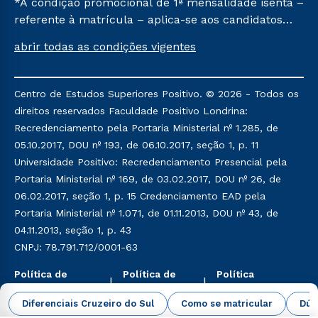
*A condição promocional de 1ª mensalidade isenta –
referente à matrícula – aplica-se aos candidatos
aprovados em todas as formas de ingresso, exceto
abrir todas as condições vigentes
na prova on-line ou agendada, que ofertam bolsas
de até 50% de desconto, ambos ingressantes no
semestre vigente, que ainda não tenham efetivado
Centro de Estudos Superiores Positivo. © 2026 - Todos os
e/ou não tenham cancelado ou trancado sua
direitos reservados Faculdade Positivo Londrina:
matrícula em uma das Instituições da Cruzeiro do
Recredenciamento pela Portaria Ministerial nº 1.285, de
Sul Educacional, no período de um ano. Tais
05.10.2017, DOU nº 193, de 06.10.2017, seção 1, p. 11
condições não se aplicam aos cursos de Medicina, e
Universidade Positivo: Recredenciamento Presencial pela
também para matriculados via FIES, Prouni e
Portaria Ministerial nº 169, de 03.02.2017, DOU nº 26, de
outros programas governamentais, e não se
06.02.2017, seção 1, p. 15 Credenciamento EAD pela
acumula com nenhuma outra campanha ofertada
Portaria Ministerial nº 1.071, de 01.11.2013, DOU nº 43, de
pela Instituição.
04.11.2013, seção 1, p. 43
CNPJ: 78.791.712/0001-63
Política de
Política de
Política
Privacidade
Cookies
Ambiental
Diferenciais Cruzeiro do Sul
Como se matricular
Dúv