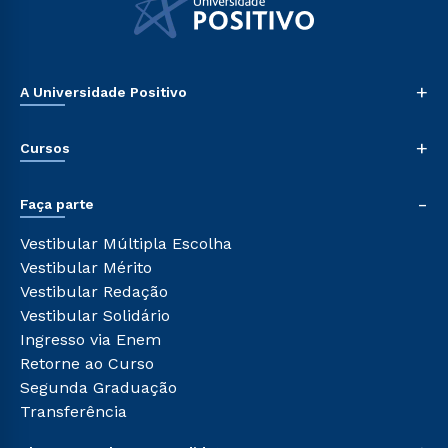
+
A Universidade Positivo
Nossa História
+
Cursos
Sala de Imprensa
Trabalhe Conosco
Graduação
-
Sou Colaborador
Faça parte
Pós-graduação
Tour Presencial
Cursos de Medicina
Vestibular Múltipla Escolha
Ética e Integridade
Cursos Livres
Vestibular Mérito
Cursos Técnicos
Vestibular Redação
Cursos Profissionalizantes
Vestibular Solidário
Ingresso via Enem
Retorne ao Curso
Segunda Graduação
Transferência