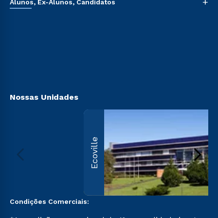
+
Alunos, Ex-Alunos, Candidatos
Sou Aluno
Sou Candidato
Sou Ex-aluno
Canais de Atendimento
Acessibilidade
Biblioteca
Nossas Unidades
Ecoville
Condições Comerciais: