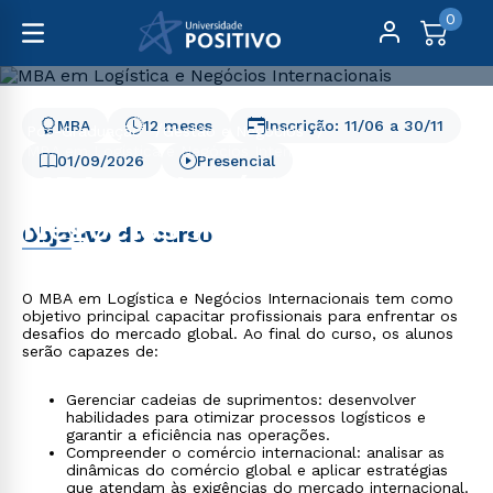
0
MBA
12 meses
Inscrição:
11/06
a
30/11
Pós-Graduação
Gestão e Negócios
MBA em Logística e Negócios Internacionais
01/09/2026
Presencial
MBA em Logística e
Negócios Internacionais
Objetivo do curso
O MBA em Logística e Negócios Internacionais tem como
objetivo principal capacitar profissionais para enfrentar os
desafios do mercado global. Ao final do curso, os alunos
serão capazes de:
Gerenciar cadeias de suprimentos: desenvolver
habilidades para otimizar processos logísticos e
garantir a eficiência nas operações.
Compreender o comércio internacional: analisar as
dinâmicas do comércio global e aplicar estratégias
que atendam às exigências do mercado internacional.