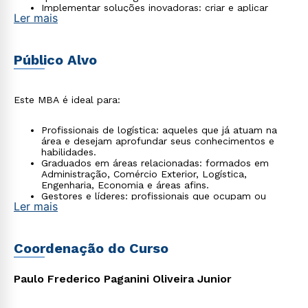
Implementar soluções inovadoras: criar e aplicar
Ler mais
soluções logísticas que promovam a competitividade
e a sustentabilidade nos negócios.
Desenvolver habilidades de liderança: preparar-se
para assumir posições de liderança em ambientes
Público Alvo
corporativos, com foco em gestão e tomada de
decisão.
Este MBA é ideal para:
Profissionais de logística: aqueles que já atuam na
área e desejam aprofundar seus conhecimentos e
habilidades.
Graduados em áreas relacionadas: formados em
Administração, Comércio Exterior, Logística,
Engenharia, Economia e áreas afins.
Gestores e líderes: profissionais que ocupam ou
Ler mais
aspiram a cargos de liderança e desejam entender
melhor as práticas de logística e comércio
internacional.
Empreendedores: pessoas que desejam iniciar ou
Coordenação do Curso
expandir negócios no mercado internacional.
Paulo Frederico Paganini Oliveira Junior