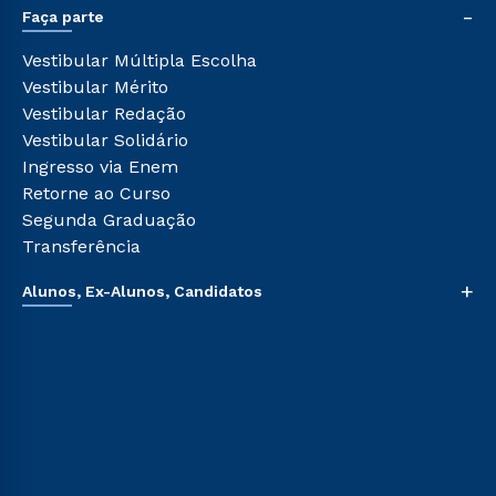
-
Sou Colaborador
Faça parte
Pós-graduação
Tour Presencial
Cursos de Medicina
Vestibular Múltipla Escolha
Ética e Integridade
Cursos Livres
Vestibular Mérito
Cursos Técnicos
Vestibular Redação
Cursos Profissionalizantes
Vestibular Solidário
Ingresso via Enem
Retorne ao Curso
Segunda Graduação
Transferência
+
Alunos, Ex-Alunos, Candidatos
Sou Aluno
Sou Candidato
Sou Ex-aluno
Canais de Atendimento
Acessibilidade
Biblioteca