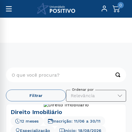
0
Pós-Graduação
Direito, Relações Internacionais e Ciência Política
O que você procura?
TERMOS MAIS BUSCADOS
Relevância
Filtrar
1
º
engenharia
2
º
educação física
Direito Imobiliário
3
º
biomedicina
12 meses
Inscrição:
11/06
a
30/11
4
º
medicina
Especialização
Início:
18/08/2026