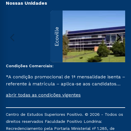
Nossas Unidades
Ecoville
Condições Comerciais:
*A condição promocional de 1ª mensalidade isenta –
referente à matrícula – aplica-se aos candidatos
aprovados em todas as formas de ingresso, exceto
abrir todas as condições vigentes
na prova on-line ou agendada, que ofertam bolsas
de até 50% de desconto, ambos ingressantes no
semestre vigente, que ainda não tenham efetivado
Centro de Estudos Superiores Positivo. © 2026 - Todos os
e/ou não tenham cancelado ou trancado sua
direitos reservados Faculdade Positivo Londrina:
matrícula em uma das Instituições da Cruzeiro do
Recredenciamento pela Portaria Ministerial nº 1.285, de