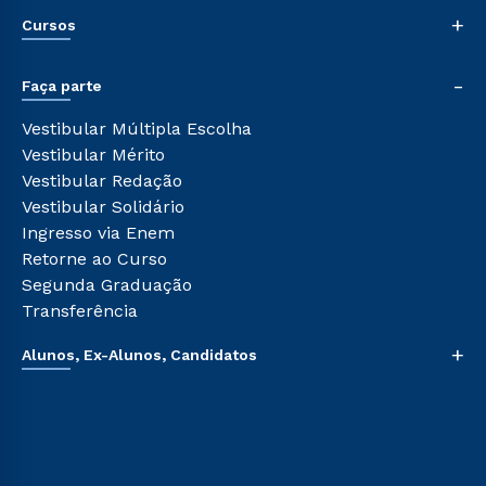
Nossa História
+
Cursos
Sala de Imprensa
Trabalhe Conosco
Graduação
-
Sou Colaborador
Faça parte
Pós-graduação
Tour Presencial
Cursos de Medicina
Vestibular Múltipla Escolha
Ética e Integridade
Cursos Livres
Vestibular Mérito
Cursos Técnicos
Vestibular Redação
Cursos Profissionalizantes
Vestibular Solidário
Ingresso via Enem
Retorne ao Curso
Segunda Graduação
Transferência
+
Alunos, Ex-Alunos, Candidatos
Sou Aluno
Sou Candidato
Sou Ex-aluno
Canais de Atendimento