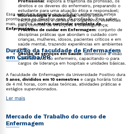
Profissional
: explora a trajetória da profissão, os
direitos e os deveres do enfermeiro, preparando o
estudante para uma atuação ética e responsável;
Essa estrutura garante que o futuro enfermeiro esteja
Microbiologia e Imunologia
: ensina sobre
pronto para os desafios reais da profissão. Para saber
microrganismos e defesa do organismo, essenciais
mais, confira a
matriz curricular completa de
para controle de infecções e biossegurança;
Enfermagem
.
Processo de cuidar em Enfermagem
: conjunto de
disciplinas práticas que abordam o cuidado com
crianças, mulheres, idosos, pacientes críticos e em
saúde mental, trazendo experiências em ambientes
reais;
Duração da faculdade de Enfermagem
Gestão de serviços em Saúde
: desenvolve a visão
em Curitiba/PR
administrativa do enfermeiro, capacitando-o para
cargos de liderança em hospitais e unidades básicas.
A faculdade de Enfermagem da Universidade Positivo dura
5 anos, divididos em 10 semestres
e carga horária total
de 4 mil horas, com aulas teóricas, atividades práticas e
estágios supervisionados.
Ler mais
Mercado de Trabalho do curso de
Enfermagem