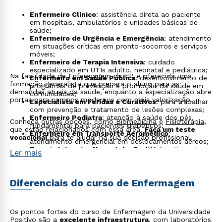
Enfermeiro Clínico
: assistência direta ao paciente
em hospitais, ambulatórios e unidades básicas de
saúde;
Enfermeiro de Urgência e Emergência
: atendimento
em situações críticas em pronto-socorros e serviços
móveis;
Enfermeiro de Terapia Intensiva
: cuidado
especializado em UTIs adulto, neonatal e pediátrica;
Na faculdade de Enfermagem da UP, é oferecida uma
Enfermeiro em Saúde Pública
: desenvolvimento de
formação generalista que prepara o aluno para as
programas de prevenção e promoção da saúde em
demandas atuais da saúde, enquanto a especialização abre
comunidades;
portas para campos modernos com mais valorização.
Especialista em Feridas e Curativos
: para trabalhar
com prevenção e tratamento de lesões complexas;
Enfermeiro Podiatra
: atenção à saúde dos pés,
Conheça outras opções, como
Biomedicina
e
Fisioterapia
,
fundamental para pacientes diabéticos;
que estão relacionados com essa área.
Faça um teste
Enfermeiro em Transporte Aeromédico
:
vocacional
para te ajudar na sua decisão profissional!
atendimento emergencial em deslocamentos aéreos;
Terapia Intensiva Neonatal e Pediátrica
: tipos de
Ler mais
especializações para atuar com crianças em áreas de
alta complexidade.
Diferenciais do curso de Enfermagem
Os pontos fortes do curso de Enfermagem da Universidade
Positivo são a
excelente infraestrutura
, com laboratórios