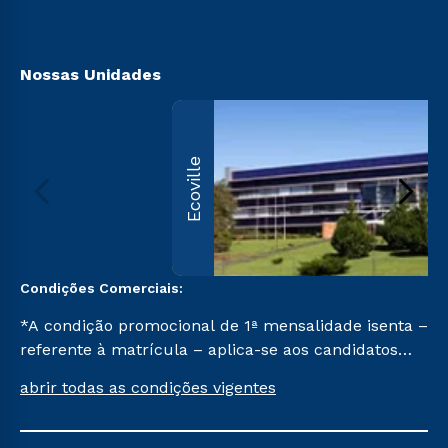
Acessibilidade
Biblioteca
Nossas Unidades
Ecoville
Condições Comerciais:
*A condição promocional de 1ª mensalidade isenta –
referente à matrícula – aplica-se aos candidatos
aprovados em todas as formas de ingresso, exceto
abrir todas as condições vigentes
na prova on-line ou agendada, que ofertam bolsas
de até 50% de desconto, ambos ingressantes no
semestre vigente, que ainda não tenham efetivado