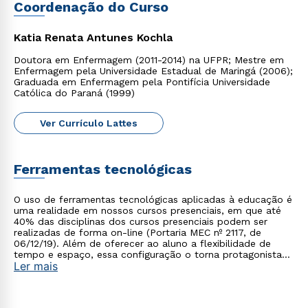
Coordenação do Curso
Katia Renata Antunes Kochla
Rápido e fácil
Doutora em Enfermagem (2011-2014) na UFPR; Mestre em
WhatsApp
Enfermagem pela Universidade Estadual de Maringá (2006);
Graduada em Enfermagem pela Pontifícia Universidade
ou
Católica do Paraná (1999)
Ver Currículo Lattes
Ferramentas tecnológicas
Estou de acordo com a
Política de Privacidade.
e
O uso de ferramentas tecnológicas aplicadas à educação é
autorizo que meus dados sejam utilizados para o
uma realidade em nossos cursos presenciais, em que até
40% das disciplinas dos cursos presenciais podem ser
envio de conteúdos da Cruzeiro do Sul.
realizadas de forma on-line (Portaria MEC nº 2117, de
06/12/19). Além de oferecer ao aluno a flexibilidade de
tempo e espaço, essa configuração o torna protagonista
Ler mais
no processo de construção do seu conhecimento.