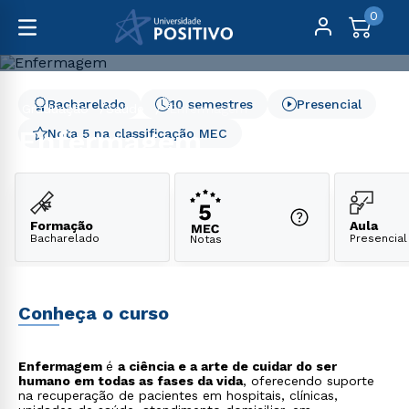
0
Bacharelado
10 semestres
Presencial
Graduação
Saúde
Enfermagem
Enfermagem
Nota 5 na classificação MEC
Formação
Aula
Bacharelado
Presencial
Notas
Conheça o curso
Enfermagem
é
a ciência e a arte de cuidar do ser
humano em todas as fases da vida
, oferecendo suporte
na recuperação de pacientes em hospitais, clínicas,