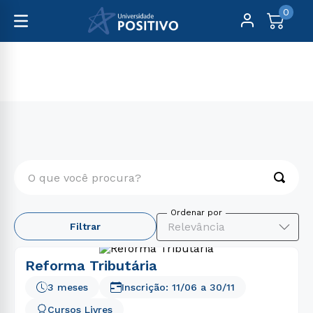
0
Cursos Livres
Direito, Relações Internacionais e Ciência Política
O que você procura?
TERMOS MAIS BUSCADOS
Relevância
Filtrar
1
º
engenharia
2
º
educação física
Reforma Tributária
3
º
medicina
3 meses
Inscrição:
11/06
a
30/11
4
º
biomedicina
Cursos Livres