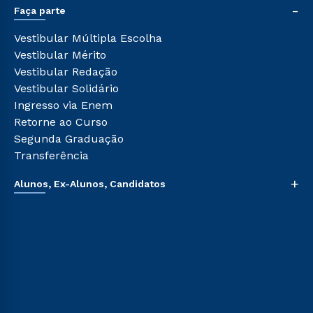
-
Sou Colaborador
Faça parte
Pós-graduação
Tour Presencial
Cursos de Medicina
Vestibular Múltipla Escolha
Ética e Integridade
Cursos Livres
Vestibular Mérito
Cursos Técnicos
Vestibular Redação
Cursos Profissionalizantes
Vestibular Solidário
Ingresso via Enem
Retorne ao Curso
Segunda Graduação
Transferência
+
Alunos, Ex-Alunos, Candidatos
Sou Aluno
Sou Candidato
Sou Ex-aluno
Canais de Atendimento
Acessibilidade
Biblioteca