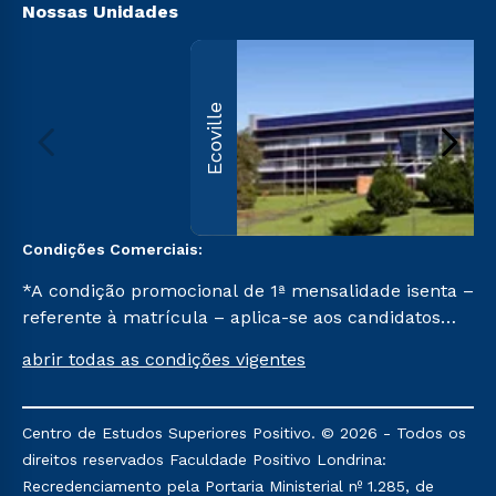
Nossas Unidades
Ecoville
Condições Comerciais:
*A condição promocional de 1ª mensalidade isenta –
referente à matrícula – aplica-se aos candidatos
aprovados em todas as formas de ingresso, exceto
abrir todas as condições vigentes
na prova on-line ou agendada, que ofertam bolsas
de até 50% de desconto, ambos ingressantes no
semestre vigente, que ainda não tenham efetivado
Centro de Estudos Superiores Positivo. © 2026 - Todos os
e/ou não tenham cancelado ou trancado sua
direitos reservados Faculdade Positivo Londrina:
matrícula em uma das Instituições da Cruzeiro do
Recredenciamento pela Portaria Ministerial nº 1.285, de