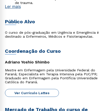
de trauma.
Ler mais
Desenvolver habilidades técnicas para atuar em
situações de urgência e emergência intra e pré-
hospitalar.
Desenvolver raciocínio para o manejo de pacientes
Público Alvo
clínicos e vítimas de trauma.
O curso de pós-graduação em Urgência e Emergência é
destinado a Enfermeiros, Médicos e Fisioterapeutas.
Coordenação do Curso
Adriano Yoshio Shimbo
Mestre em Enfermagem pela Universidade Federal do
Paraná; Especialista em Terapia Intensiva pela PUC/PR;
Graduado em Enfermagem pela Pontifícia Universidade
Católica do Paraná.
Ver Currículo Lattes
Mercado de Trabalho do curso de