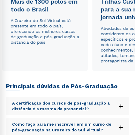
Mais de 1300 polos em
Trilhas Cus
todo o Brasil
para a sua
Rápido e fácil
jornada uni
WhatsApp
A Cruzeiro do Sul Virtual está
presente em todo o país,
ou
Atividades de e
oferecendo os melhores cursos
consideram os o
de graduação e pós-graduação a
específicos e pro
distância do país
cada aluno e de
conhecimentos, 
atitudes, tornan
protagonista da
Estou de acordo com a
Política de Privacidade.
e
autorizo que meus dados sejam utilizados para o
envio de conteúdos da Cruzeiro do Sul.
Principais dúvidas de Pós-Graduação
A certificação dos cursos de pós-graduação a
+
distância é a mesma da presencial?
Sed ut perspiciatis unde omnis iste natus error sit
Como faço para me inscrever em um curso de
+
voluptatem accusantium doloremque laudantium,
pós-graduação na Cruzeiro do Sul Virtual?
totam rem aperiam, eaque ipsa quae ab illo inventore