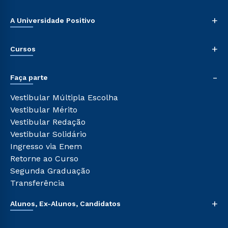
+
A Universidade Positivo
Nossa História
+
Cursos
Sala de Imprensa
Trabalhe Conosco
Graduação
-
Sou Colaborador
Faça parte
Pós-graduação
Tour Presencial
Cursos de Medicina
Vestibular Múltipla Escolha
Ética e Integridade
Cursos Livres
Vestibular Mérito
Cursos Técnicos
Vestibular Redação
Cursos Profissionalizantes
Vestibular Solidário
Ingresso via Enem
Retorne ao Curso
Segunda Graduação
Transferência
+
Alunos, Ex-Alunos, Candidatos
Sou Aluno