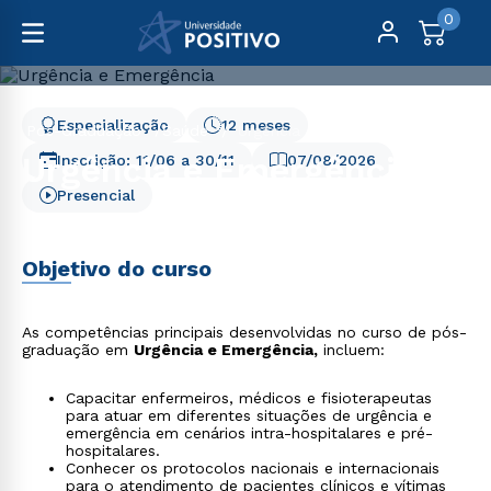
0
Especialização
12 meses
Pós-Graduação
Saúde
Urgência e Emergência
Urgência e Emergência
Inscrição:
11/06
a
30/11
07/08/2026
Presencial
Objetivo do curso
As competências principais desenvolvidas no curso de pós-
graduação em
Urgência e Emergência,
incluem:
Capacitar enfermeiros, médicos e fisioterapeutas
para atuar em diferentes situações de urgência e
emergência em cenários intra-hospitalares e pré-
hospitalares.
Conhecer os protocolos nacionais e internacionais
para o atendimento de pacientes clínicos e vítimas