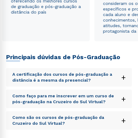
oferecendo os melhores cursos
consideram os o
de graduação e pós-graduação a
específicos e pro
distância do país
cada aluno e de
conhecimentos, 
atitudes, tornan
protagonista da
Principais dúvidas de Pós-Graduação
A certificação dos cursos de pós-graduação a
+
distância é a mesma da presencial?
Sed ut perspiciatis unde omnis iste natus error sit
Como faço para me inscrever em um curso de
Rápido e fácil
+
voluptatem accusantium doloremque laudantium,
WhatsApp
pós-graduação na Cruzeiro do Sul Virtual?
totam rem aperiam, eaque ipsa quae ab illo inventore
ou
veritatis et quasi architecto beatae vitae dicta sunt
Sed ut perspiciatis unde omnis iste natus error sit
explicabo. Nemo enim ipsam voluptatem quia
Como são os cursos de pós-graduação da
+
voluptatem accusantium doloremque laudantium,
voluptas sit aspernatur aut odit aut fugit, sed quia
Cruzeiro do Sul Virtual?
totam rem aperiam, eaque ipsa quae ab illo inventore
consequuntur magni dolores eos qui ratione
veritatis et quasi architecto beatae vitae dicta sunt
voluptatem sequi nesciunt.
Sed ut perspiciatis unde omnis iste natus error sit