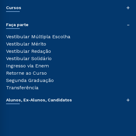
Nossa História
+
Cursos
Sala de Imprensa
Trabalhe Conosco
Graduação
-
Sou Colaborador
Faça parte
Pós-graduação
Tour Presencial
Cursos de Medicina
Vestibular Múltipla Escolha
Ética e Integridade
Cursos Livres
Vestibular Mérito
Cursos Técnicos
Vestibular Redação
Cursos Profissionalizantes
Vestibular Solidário
Ingresso via Enem
Retorne ao Curso
Segunda Graduação
Transferência
+
Alunos, Ex-Alunos, Candidatos
Sou Aluno
Sou Candidato
Sou Ex-aluno
Canais de Atendimento