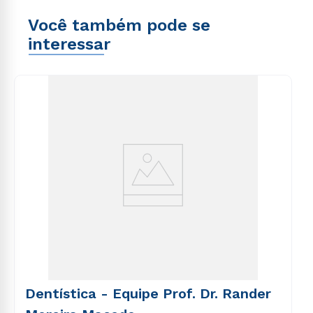
explicabo. Nemo enim ipsam voluptatem quia
voluptatem accusantium doloremque laudantium,
voluptas sit aspernatur aut odit aut fugit, sed quia
Você também pode se
totam rem aperiam, eaque ipsa quae ab illo inventore
consequuntur magni dolores eos qui ratione
veritatis et quasi architecto beatae vitae dicta sunt
interessar
voluptatem sequi nesciunt.
Estou de acordo com a
Política de Privacidade.
e
explicabo. Nemo enim ipsam voluptatem quia
autorizo que meus dados sejam utilizados para o
voluptas sit aspernatur aut odit aut fugit, sed quia
envio de conteúdos da Cruzeiro do Sul.
consequuntur magni dolores eos qui ratione
voluptatem sequi nesciunt.
Dentística - Equipe Prof. Dr. Rander