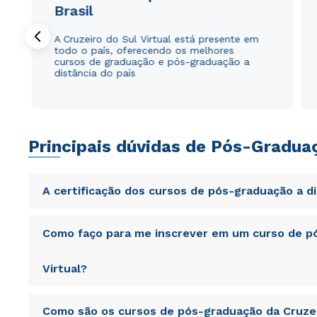
Brasil
A Cruzeiro do Sul Virtual está presente em
todo o país, oferecendo os melhores
cursos de graduação e pós-graduação a
distância do país
Principais dúvidas de Pós-Gradua
A certificação dos cursos de pós-graduação a d
Sed ut perspiciatis unde omnis iste natus error sit vol
Como faço para me inscrever em um curso de pó
totam rem aperiam, eaque ipsa quae ab illo inventore veri
sunt explicabo. Nemo enim ipsam voluptatem quia volupta
consequuntur magni dolores eos qui ratione voluptatem 
Virtual?
Sed ut perspiciatis unde omnis iste natus error sit vol
Como são os cursos de pós-graduação da Cruzei
totam rem aperiam, eaque ipsa quae ab illo inventore veri