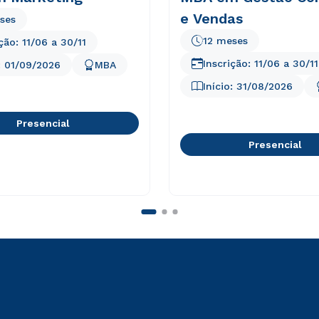
e Vendas
ses
12 meses
ição:
11/06
a
30/11
Inscrição:
11/06
a
30/11
:
01/09/2026
MBA
Início:
31/08/2026
Presencial
Presencial