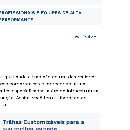
PROFISSIONAIS E EQUIPES DE ALTA
PERFORMANCE
Ver Tudo +
m a qualidade e tradição de um dos maiores
Nosso compromisso é oferecer ao aluno
tes especializados, além de infraestrutura
uação. Assim, você tem a liberdade de
Rápido e fácil
Rápido e fácil
WhatsApp
WhatsApp
ria.
ou
ou
Trilhas Customizáveis para a
sua melhor jornada