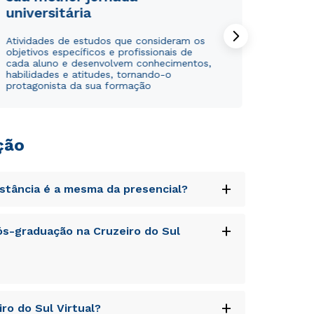
universitária
Atividades de estudos que consideram os
objetivos específicos e profissionais de
cada aluno e desenvolvem conhecimentos,
Estou de acordo com a
Estou de acordo com a
Política de Privacidade.
Política de Privacidade.
e
e
habilidades e atitudes, tornando-o
autorizo que meus dados sejam utilizados para o
autorizo que meus dados sejam utilizados para o
protagonista da sua formação
envio de conteúdos da Universidade Positivo.
envio de conteúdos da Cruzeiro do Sul.
ção
+
istância é a mesma da presencial?
uptatem accusantium doloremque laudantium,
+
s-graduação na Cruzeiro do Sul
tatis et quasi architecto beatae vitae dicta
s sit aspernatur aut odit aut fugit, sed quia
sequi nesciunt.
uptatem accusantium doloremque laudantium,
+
ro do Sul Virtual?
tatis et quasi architecto beatae vitae dicta