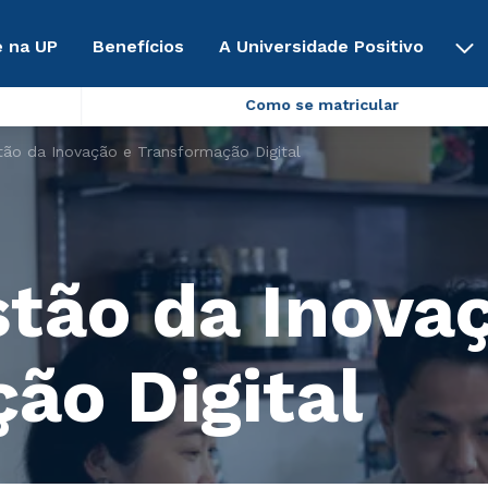
 na UP
Benefícios
A Universidade Positivo
Como se matricular
ão da Inovação e Transformação Digital
ão da Inovaç
ão Digital