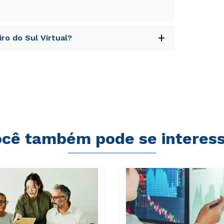
sequi nesciunt.
uptatem accusantium doloremque laudantium,
+
ro do Sul Virtual?
tatis et quasi architecto beatae vitae dicta
s sit aspernatur aut odit aut fugit, sed quia
sequi nesciunt.
uptatem accusantium doloremque laudantium,
tatis et quasi architecto beatae vitae dicta
s sit aspernatur aut odit aut fugit, sed quia
sequi nesciunt.
cê também pode se interes