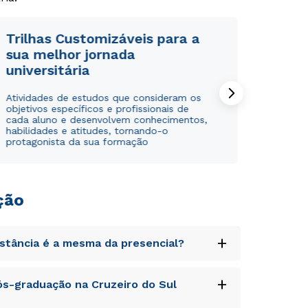
Trilhas Customizáveis para a
sua melhor jornada
Estou de acordo com a
Estou de acordo com a
Política de Privacidade.
Política de Privacidade.
e
e
universitária
autorizo que meus dados sejam utilizados para o
autorizo que meus dados sejam utilizados para o
envio de conteúdos da Universidade Positivo.
envio de conteúdos da Cruzeiro do Sul.
Atividades de estudos que consideram os
objetivos específicos e profissionais de
cada aluno e desenvolvem conhecimentos,
habilidades e atitudes, tornando-o
protagonista da sua formação
ção
+
istância é a mesma da presencial?
uptatem accusantium doloremque laudantium,
+
s-graduação na Cruzeiro do Sul
tatis et quasi architecto beatae vitae dicta
s sit aspernatur aut odit aut fugit, sed quia