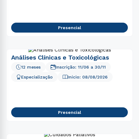
5
º
direito
6
º
fisioterapia
7
º
enfermagem
Presencial
8
º
psicologia
9
º
engenharia software
10
º
farmácia
Análises Clínicas e Toxicológicas
12 meses
Inscrição:
11/06
a
30/11
Especialização
Início:
08/08/2026
Presencial