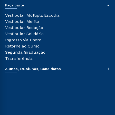
Graduação
-
Sou Colaborador
Faça parte
Pós-graduação
Tour Presencial
Cursos de Medicina
Vestibular Múltipla Escolha
Ética e Integridade
Cursos Livres
Vestibular Mérito
Cursos Técnicos
Vestibular Redação
Cursos Profissionalizantes
Vestibular Solidário
Ingresso via Enem
Retorne ao Curso
Segunda Graduação
Transferência
+
Alunos, Ex-Alunos, Candidatos
Sou Aluno
Sou Candidato
Sou Ex-aluno
Canais de Atendimento
Acessibilidade
Biblioteca