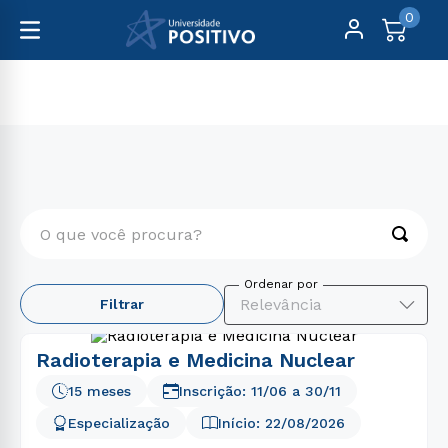
0
Pós-Graduação
Presencial
O que você procura?
TERMOS MAIS BUSCADOS
Relevância
Filtrar
1
º
engenharia
2
º
educação física
Radioterapia e Medicina Nuclear
3
º
biomedicina
15 meses
Inscrição:
11/06
a
30/11
4
º
medicina
Especialização
Início:
22/08/2026