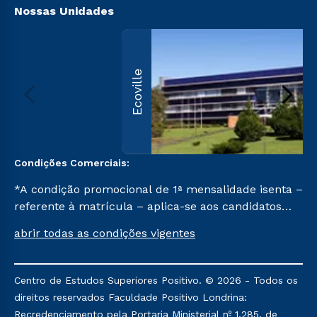
Nossas Unidades
Ecoville
Condições Comerciais:
*A condição promocional de 1ª mensalidade isenta –
referente à matrícula – aplica-se aos candidatos
aprovados em todas as formas de ingresso, exceto
abrir todas as condições vigentes
na prova on-line ou agendada, que ofertam bolsas
de até 50% de desconto, ambos ingressantes no
semestre vigente, que ainda não tenham efetivado
Centro de Estudos Superiores Positivo. © 2026 - Todos os
e/ou não tenham cancelado ou trancado sua
direitos reservados Faculdade Positivo Londrina:
matrícula em uma das Instituições da Cruzeiro do
Recredenciamento pela Portaria Ministerial nº 1.285, de