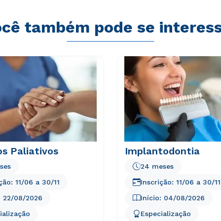
cê também pode se interes
s Paliativos
Implantodontia
ses
24 meses
ição:
11/06
a
30/11
Inscrição:
11/06
a
30/11
:
22/08/2026
Início:
04/08/2026
ialização
Especialização