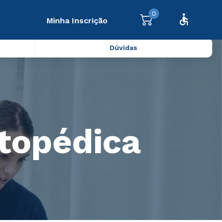
0
Minha Inscrição
Dúvidas
topédica