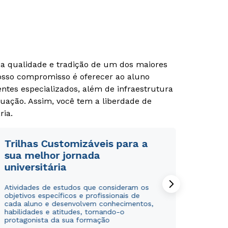
m a qualidade e tradição de um dos maiores
Nosso compromisso é oferecer ao aluno
tes especializados, além de infraestrutura
uação. Assim, você tem a liberdade de
ria.
Trilhas Customizáveis para a
sua melhor jornada
universitária
Rápido e fácil
Rápido e fácil
WhatsApp
WhatsApp
Atividades de estudos que consideram os
objetivos específicos e profissionais de
ou
ou
cada aluno e desenvolvem conhecimentos,
habilidades e atitudes, tornando-o
protagonista da sua formação