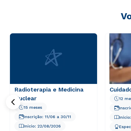
Vo
Radioterapia e Medicina
Cuidado
Nuclear
12 me
15 meses
Inscr
Inscrição:
11/06
a
30/11
Início
Início:
22/08/2026
Espec