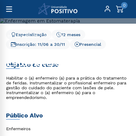
0
Especialização
12 meses
Pós-Graduação
Saúde
Enfermagem em Estomaterapia
Inscrição:
11/06
a
30/11
Presencial
Enfermagem em
Estomaterapia
Objetivo do curso
Habilitar o (a) enfermeiro (a) para a prática do tratamento
de feridas. Instrumentalizar o profissional enfermeiro para
gestão do cuidado do paciente com lesões de pele.
Instrumentalizar o (a) enfermeiro (a) para o
empreendedorismo.
Público Alvo
Enfermeiros