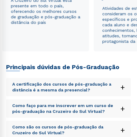
A Cruzeiro do Sul Virtual está
presente em todo o país,
Atividades de e
oferecendo os melhores cursos
consideram os o
de graduação e pós-graduação a
específicos e pro
distância do país
cada aluno e de
conhecimentos, 
atitudes, tornan
protagonista da
Principais dúvidas de Pós-Graduação
A certificação dos cursos de pós-graduação a
+
distância é a mesma da presencial?
Rápido e fácil
WhatsApp
Sed ut perspiciatis unde omnis iste natus error sit
Como faço para me inscrever em um curso de
+
voluptatem accusantium doloremque laudantium,
ou
pós-graduação na Cruzeiro do Sul Virtual?
totam rem aperiam, eaque ipsa quae ab illo inventore
veritatis et quasi architecto beatae vitae dicta sunt
Sed ut perspiciatis unde omnis iste natus error sit
explicabo. Nemo enim ipsam voluptatem quia
Como são os cursos de pós-graduação da
+
voluptatem accusantium doloremque laudantium,
voluptas sit aspernatur aut odit aut fugit, sed quia
Cruzeiro do Sul Virtual?
totam rem aperiam, eaque ipsa quae ab illo inventore