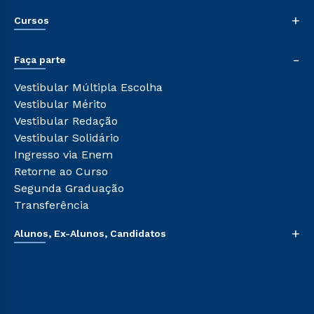
Nossa História
+
Cursos
Sala de Imprensa
Trabalhe Conosco
Graduação
-
Sou Colaborador
Faça parte
Pós-graduação
Tour Presencial
Cursos de Medicina
Vestibular Múltipla Escolha
Ética e Integridade
Cursos Livres
Vestibular Mérito
Cursos Técnicos
Vestibular Redação
Cursos Profissionalizantes
Vestibular Solidário
Ingresso via Enem
Retorne ao Curso
Segunda Graduação
Transferência
+
Alunos, Ex-Alunos, Candidatos
Sou Aluno
Sou Candidato
Sou Ex-aluno
Canais de Atendimento