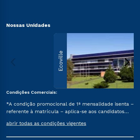
Acessibilidade
Biblioteca
Nossas Unidades
Ecoville
Condições Comerciais:
*A condição promocional de 1ª mensalidade isenta –
referente à matrícula – aplica-se aos candidatos
aprovados em todas as formas de ingresso, exceto
abrir todas as condições vigentes
na prova on-line ou agendada, que ofertam bolsas
de até 50% de desconto, ambos ingressantes no