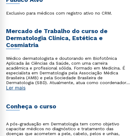
para médicos que desejam se destacar em uma das
especialidades médicas mais promissoras do mercado,
garantindo uma formação completa e diferenciada.
Exclusivo para médicos com registro ativo no CRM.
Mercado de Trabalho do curso de
Dermatologia Clínica, Estética e
Cosmiatria
Médico dermatologista e doutorando em Biofotônica
Aplicada às Ciências da Saúde, com uma carreira
acadêmica e profissional sólida. Formado em Medicina. É
especialista em Dermatologia pela Associação Médica
Brasileira (AMB) e pela Sociedade Brasileira de
Dermatologia (SBD). Atualmente, atua como coordenador
Ler mais
e professor em cursos de dermatologia na Cruzeiro do Sul
Educacional. Para mais detalhes sobre sua trajetória
acadêmica e profissional.
Conheça o curso
A pós-graduação em Dermatologia tem como objetivo
capacitar médicos no diagnóstico e tratamento das
doenças que acometem a pele, cabelo, pelos e unhas,