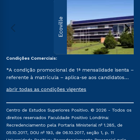
Ecoville
Condições Comerciais:
*A condição promocional de 1ª mensalidade isenta –
referente à matrícula – aplica-se aos candidatos
aprovados em todas as formas de ingresso, exceto
abrir todas as condições vigentes
na prova on-line ou agendada, que ofertam bolsas
de até 50% de desconto, ambos ingressantes no
semestre vigente, que ainda não tenham efetivado
Centro de Estudos Superiores Positivo. © 2026 - Todos os
e/ou não tenham cancelado ou trancado sua
direitos reservados Faculdade Positivo Londrina:
matrícula em uma das Instituições da Cruzeiro do
Recredenciamento pela Portaria Ministerial nº 1.285, de
Sul Educacional, no período de um ano. Tais
05.10.2017, DOU nº 193, de 06.10.2017, seção 1, p. 11
condições não se aplicam aos cursos de Medicina, e