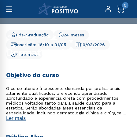
0
Pós-Graduação
24 meses
Pós-Graduação
Medicina
Dermatologia Clínica, Estética e Cosmiatria
Inscrição:
16/10
a
31/05
10/03/2026
Dermatologia Clínica,
Presencial
Estética e Cosmiatria
Objetivo do curso
O curso atende à crescente demanda por profissionais
altamente qualificados, oferecendo aprendizado
aprofundado e experiência direta com procedimentos
médicos voltados tanto para a saúde quanto para a
estética. Serão abordadas áreas essenciais da
especialidade, incluindo dermatologia clínica e cirúrgica,
Ler mais
oncologia dermatológica, alergia e imunologia
dermatológica, hansenologia, doenças tropicais e infecções
cutâneas, além da dermatologia estética, entre outros
temas relevantes. Nossa pós-graduação foi desenvolvida
Público Alvo