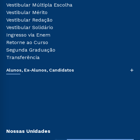
Cursos de Medicina
Vestibular Múltipla Escolha
Ética e Integridade
Cursos Livres
Vestibular Mérito
Cursos Técnicos
Vestibular Redação
Cursos Profissionalizantes
Vestibular Solidário
Ingresso via Enem
Retorne ao Curso
Segunda Graduação
Transferência
+
Alunos, Ex-Alunos, Candidatos
Sou Aluno
Sou Candidato
Sou Ex-aluno
Canais de Atendimento
Acessibilidade
Biblioteca
Nossas Unidades