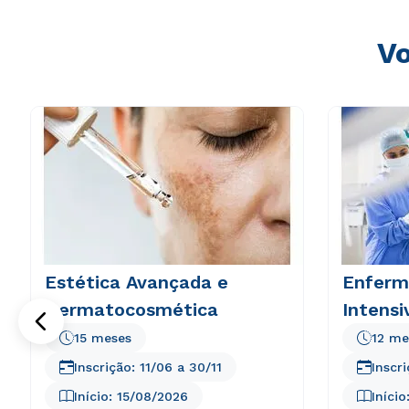
Vo
Estética Avançada e
Enferm
Dermatocosmética
Intensi
15 meses
12 me
Inscrição:
11/06
a
30/11
Inscr
Início:
15/08/2026
Início