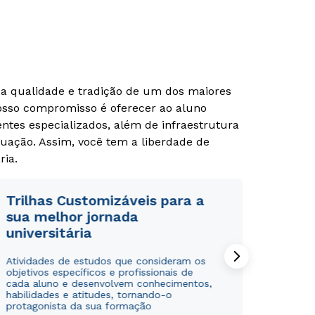
m a qualidade e tradição de um dos maiores
Nosso compromisso é oferecer ao aluno
tes especializados, além de infraestrutura
uação. Assim, você tem a liberdade de
ria.
Trilhas Customizáveis para a
sua melhor jornada
universitária
Rápido e fácil
Rápido e fácil
WhatsApp
WhatsApp
Atividades de estudos que consideram os
ou
ou
objetivos específicos e profissionais de
cada aluno e desenvolvem conhecimentos,
habilidades e atitudes, tornando-o
protagonista da sua formação