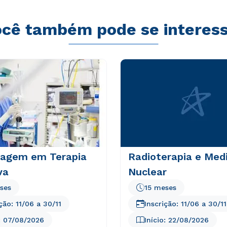
cê também pode se interes
agem em Terapia
Radioterapia e Med
va
Nuclear
ses
15 meses
ição:
11/06
a
30/11
Inscrição:
11/06
a
30/11
:
07/08/2026
Início:
22/08/2026