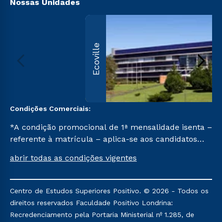
Nossas Unidades
Ecoville
Condições Comerciais:
*A condição promocional de 1ª mensalidade isenta –
referente à matrícula – aplica-se aos candidatos
aprovados em todas as formas de ingresso, exceto
abrir todas as condições vigentes
na prova on-line ou agendada, que ofertam bolsas
de até 50% de desconto, ambos ingressantes no
semestre vigente, que ainda não tenham efetivado
Centro de Estudos Superiores Positivo. © 2026 - Todos os
e/ou não tenham cancelado ou trancado sua
direitos reservados Faculdade Positivo Londrina:
matrícula em uma das Instituições da Cruzeiro do
Recredenciamento pela Portaria Ministerial nº 1.285, de