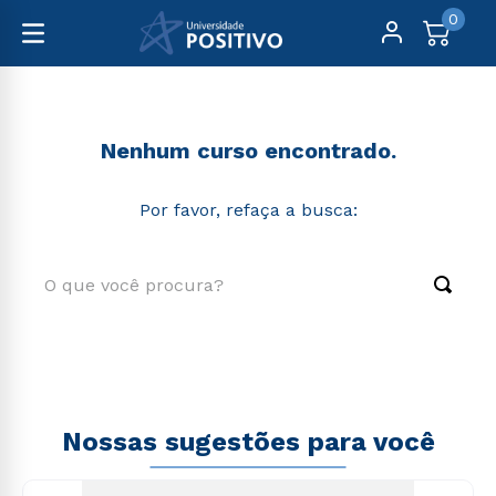
0
nossas-unidades
Nenhum curso encontrado.
Por favor, refaça a busca:
O que você procura?
TERMOS MAIS BUSCADOS
1
º
engenharia
2
º
educação física
Nossas sugestões para você
3
º
biomedicina
4
º
medicina