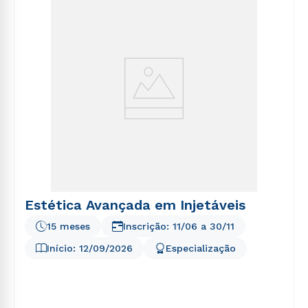
5
º
direito
6
º
enfermagem
7
º
engenharia software
8
º
fisioterapia
9
º
psicologia
10
º
farmácia
Estética Avançada em Injetáveis
15 meses
Inscrição:
11/06
a
30/11
Início:
12/09/2026
Especialização