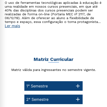
O uso de ferramentas tecnológicas aplicadas à educação é
uma realidade em nossos cursos presenciais, em que até
40% das disciplinas dos cursos presenciais podem ser
realizadas de forma on-line (Portaria MEC nº 2117, de
06/12/19). Além de oferecer ao aluno a flexibilidade de
tempo e espaço, essa configuração o torna protagonista
Ler mais
no processo de construção do seu conhecimento.
Matriz Curricular
Rápido e fácil
WhatsApp
ou
Matriz válida para ingressantes no semestre vigente.
1° Semestre
2° Semestre
Estou de acordo com a
Política de Privacidade.
e