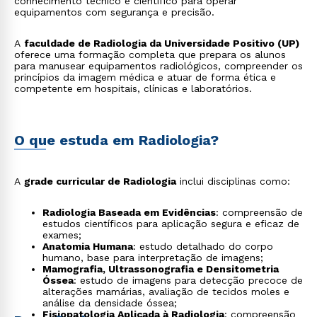
conhecimento técnico e científico para operar
equipamentos com segurança e precisão.
A
faculdade de Radiologia da Universidade Positivo (UP)
oferece uma formação completa que prepara os alunos
para manusear equipamentos radiológicos, compreender os
princípios da imagem médica e atuar de forma ética e
competente em hospitais, clínicas e laboratórios.
O que estuda em Radiologia?
A
grade curricular de Radiologia
inclui disciplinas como:
Radiologia Baseada em Evidências
: compreensão de
estudos científicos para aplicação segura e eficaz de
exames;
Anatomia Humana
: estudo detalhado do corpo
humano, base para interpretação de imagens;
Mamografia, Ultrassonografia e Densitometria
Óssea
: estudo de imagens para detecção precoce de
alterações mamárias, avaliação de tecidos moles e
análise da densidade óssea;
Fisiopatologia Aplicada à Radiologia
: compreensão