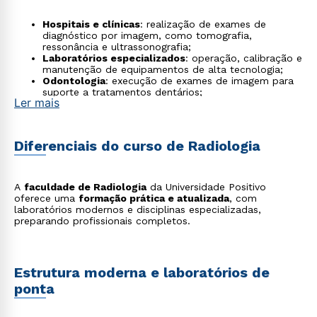
Hospitais e clínicas
: realização de exames de
diagnóstico por imagem, como tomografia,
ressonância e ultrassonografia;
Laboratórios especializados
: operação, calibração e
manutenção de equipamentos de alta tecnologia;
Odontologia
: execução de exames de imagem para
suporte a tratamentos dentários;
Ler mais
Veterinária
: diagnósticos por imagem voltados à
saúde animal;
Setor industrial
: inspeções e controle de qualidade
de materiais e estruturas por radiação;
Diferenciais do curso de Radiologia
Ensino e pesquisa
: atuação como docente ou
pesquisador em saúde e tecnologia;
Proteção radiológica
: garantia de segurança no uso
de radiações para pacientes e profissionais;
A
faculdade de Radiologia
da Universidade Positivo
Radiologia forense
: aplicação de técnicas de
oferece uma
formação prática e atualizada
, com
imagem em investigações criminais e perícias;
laboratórios modernos e disciplinas especializadas,
Telemedicina e diagnóstico remoto
: análise de
preparando profissionais completos.
exames à distância, integrando tecnologia e saúde.
Estrutura moderna e laboratórios de
ponta