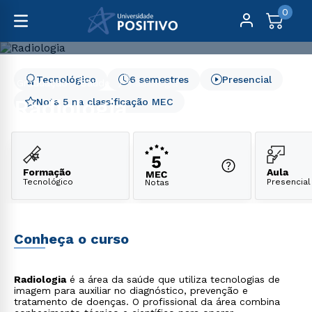
0
Tecnológico
6 semestres
Presencial
Graduação
Saúde
Radiologia
Radiologia
Nota 5 na classificação MEC
Formação
Aula
Tecnológico
Presencial
Notas
Conheça o curso
Radiologia
é a área da saúde que utiliza tecnologias de
imagem para auxiliar no diagnóstico, prevenção e
tratamento de doenças. O profissional da área combina