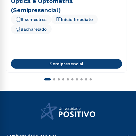
Óptica e Optometria
(Semipresencial)
8 semestres
Início Imediato
Bacharelado
Semipresencial
+
A Universidade Positivo