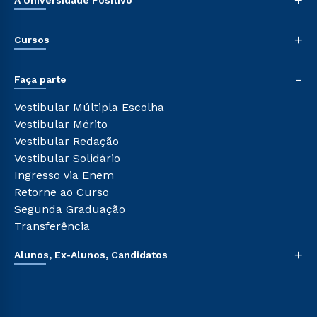
Nossa História
+
Cursos
Sala de Imprensa
Trabalhe Conosco
Graduação
-
Sou Colaborador
Faça parte
Pós-graduação
Tour Presencial
Cursos de Medicina
Vestibular Múltipla Escolha
Ética e Integridade
Cursos Livres
Vestibular Mérito
Cursos Técnicos
Vestibular Redação
Cursos Profissionalizantes
Vestibular Solidário
Ingresso via Enem
Retorne ao Curso
Segunda Graduação
Transferência
+
Alunos, Ex-Alunos, Candidatos
Sou Aluno
Sou Candidato
Sou Ex-aluno