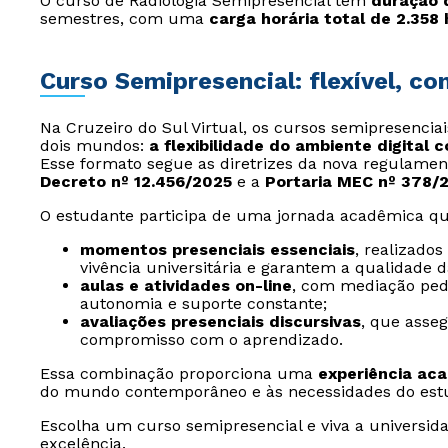
O curso de Radiologia Semipresencial tem
duração d
semestres, com uma
carga horária total de 2.358
Curso Semipresencial: flexível, c
Na Cruzeiro do Sul Virtual, os cursos semipresencia
dois mundos:
a flexibilidade do ambiente digital 
Esse formato segue as diretrizes da nova regulamen
Decreto nº 12.456/2025
e a
Portaria MEC nº 378/
O estudante participa de uma jornada acadêmica qu
momentos presenciais essenciais
, realizado
vivência universitária e garantem a qualidade 
aulas e atividades on-line
, com mediação ped
autonomia e suporte constante;
avaliações presenciais discursivas
, que asse
compromisso com o aprendizado.
Essa combinação proporciona uma
experiência ac
do mundo contemporâneo e às necessidades do est
Escolha um curso semipresencial e viva a universida
excelência.