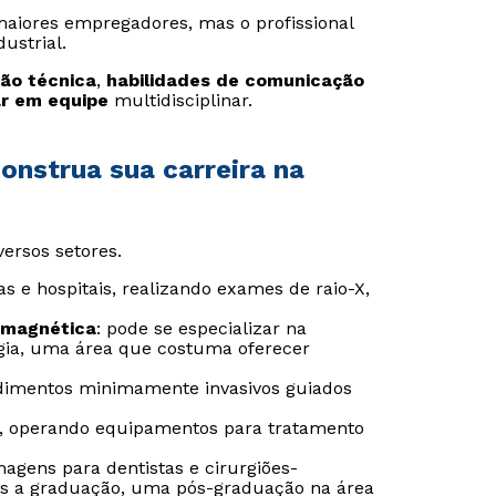
 maiores empregadores, mas o profissional
ustrial.
ção técnica
,
habilidades de comunicação
r em equipe
multidisciplinar.
onstrua sua carreira na
ersos setores.
as e hospitais, realizando exames de raio-X,
 magnética
: pode se especializar na
gia, uma área que costuma oferecer
Rápido e fácil
Rápido e fácil
edimentos minimamente invasivos guiados
WhatsApp
WhatsApp
os, operando equipamentos para tratamento
ou
ou
magens para dentistas e cirurgiões-
s a graduação, uma pós-graduação na área