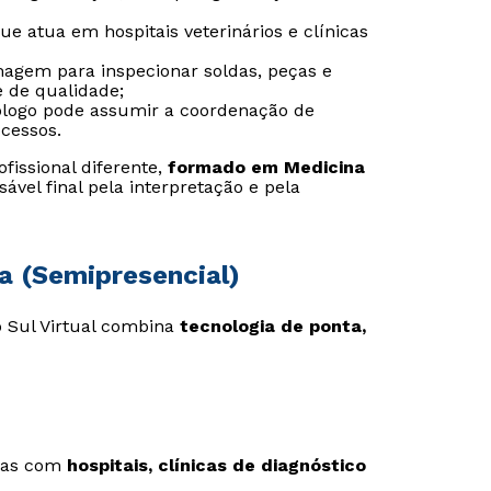
e atua em hospitais veterinários e clínicas
 imagem para inspecionar soldas, peças e
e de qualidade;
Estou de acordo com a
Estou de acordo com a
Política de Privacidade.
Política de Privacidade.
e
e
nólogo pode assumir a coordenação de
autorizo que meus dados sejam utilizados para o
autorizo que meus dados sejam utilizados para o
cessos.
envio de conteúdos da Cruzeiro do Sul.
envio de conteúdos da Cruzeiro do Sul.
issional diferente,
formado em Medicina
sável final pela interpretação e pela
ia (Semipresencial)
o Sul Virtual combina
tecnologia de ponta,
rias com
hospitais, clínicas de diagnóstico