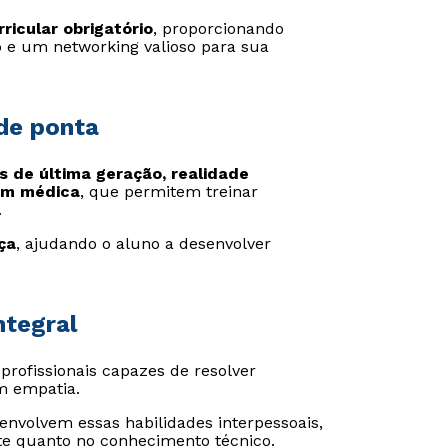
rricular obrigatório
, proporcionando
 e um networking valioso para sua
 de ponta
s de última geração, realidade
em médica
, que permitem treinar
.
ça
, ajudando o aluno a desenvolver
ntegral
rofissionais capazes de resolver
m empatia.
senvolvem essas habilidades interpessoais,
te quanto no conhecimento técnico.