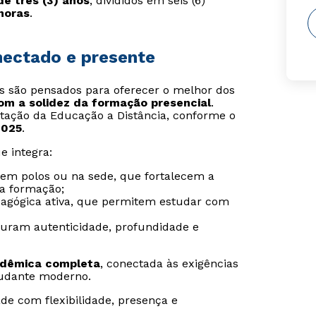
e três (3) anos
, divididos em seis (6)
 horas
.
onectado e presente
is são pensados para oferecer o melhor dos
com a solidez da formação presencial
.
tação da Educação a Distância, conforme o
2025
.
e integra:
s em polos ou na sede, que fortalecem a
da formação;
agógica ativa, que permitem estudar com
guram autenticidade, profundidade e
adêmica completa
, conectada às exigências
udante moderno.
de com flexibilidade, presença e