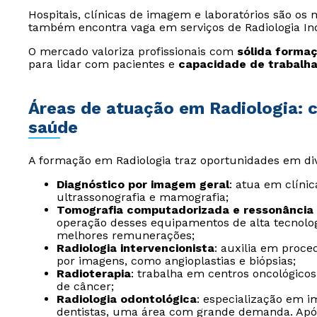
Hospitais, clínicas de imagem e laboratórios são os
também encontra vaga em serviços de Radiologia Ind
O mercado valoriza profissionais com
sólida forma
para lidar com pacientes e
capacidade de trabalha
Áreas de atuação em Radiologia: c
saúde
A formação em Radiologia traz oportunidades em div
Diagnóstico por imagem geral
: atua em clínic
ultrassonografia e mamografia;
Tomografia computadorizada e ressonância
operação desses equipamentos de alta tecnolo
melhores remunerações;
Radiologia intervencionista
: auxilia em proc
por imagens, como angioplastias e biópsias;
Radioterapia
: trabalha em centros oncológic
de câncer;
Radiologia odontológica
: especialização em i
dentistas, uma área com grande demanda. Apó