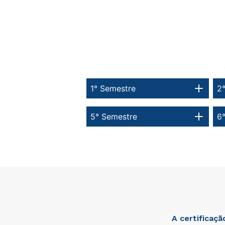
1° Semestre
2
5° Semestre
6
A certificaç