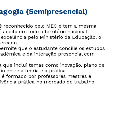
agogia (Semipresencial)
 é reconhecido pelo MEC e tem a mesma
aceito em todo o território nacional.
excelência pelo Ministério da Educação, o
mercado.
 permite que o estudante concilie os estudos
cadêmica e da interação presencial com
a que inclui temas como inovação, plano de
 entre a teoria e a prática.
 é formado por professores mestres e
ivência prática no mercado de trabalho.
Rápido e fácil
Rápido e fácil
WhatsApp
WhatsApp
ou
ou