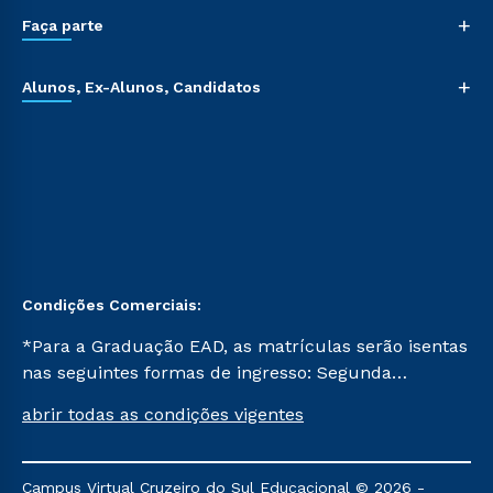
+
Faça parte
+
Alunos, Ex-Alunos, Candidatos
Condições Comerciais:
*Para a Graduação EAD, as matrículas serão isentas
nas seguintes formas de ingresso: Segunda
Graduação, Segunda Graduação 2.0 e Transferência.
abrir todas as condições vigentes
Já para as demais, a taxa de matrícula será de R$
49. *Para a Pós-graduação EAD, as ofertas
mencionadas são referentes aos cursos: Ensino
Campus Virtual Cruzeiro do Sul Educacional © 2026 -