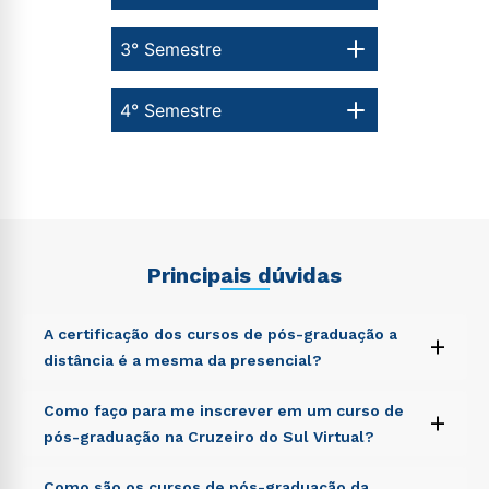
3° Semestre
4° Semestre
Principais dúvidas
A certificação dos cursos de pós-graduação a
+
distância é a mesma da presencial?
Sed ut perspiciatis unde omnis iste natus error sit
Como faço para me inscrever em um curso de
+
voluptatem accusantium doloremque laudantium,
pós-graduação na Cruzeiro do Sul Virtual?
totam rem aperiam, eaque ipsa quae ab illo inventore
veritatis et quasi architecto beatae vitae dicta sunt
Sed ut perspiciatis unde omnis iste natus error sit
Como são os cursos de pós-graduação da
explicabo. Nemo enim ipsam voluptatem quia