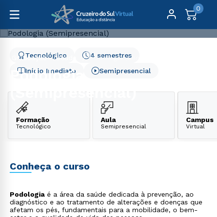
0
Tecnológico
4 semestres
Graduação
Saúde
Podologia (Semipresencial)
Podologia
Início Imediato
Semipresencial
(Semipresencial)
Formação
Aula
Campus
Tecnológico
Semipresencial
Virtual
Conheça o curso
Podologia
é a área da saúde dedicada à prevenção, ao
diagnóstico e ao tratamento de alterações e doenças que
afetam os pés, fundamentais para a mobilidade, o bem-