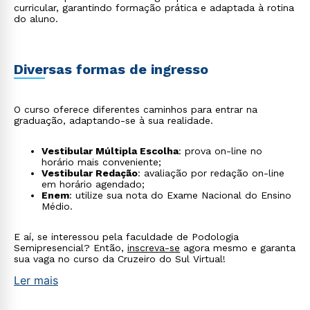
Rápido e fácil
curricular, garantindo formação prática e adaptada à rotina
WhatsApp
do aluno.
ou
Diversas formas de ingresso
O curso oferece diferentes caminhos para entrar na
graduação, adaptando-se à sua realidade.
Estou de acordo com a
Política de Privacidade.
e
Vestibular Múltipla Escolha
: prova on-line no
autorizo que meus dados sejam utilizados para o
horário mais conveniente;
envio de conteúdos da Cruzeiro do Sul.
Vestibular Redação
: avaliação por redação on-line
em horário agendado;
Enem
: utilize sua nota do Exame Nacional do Ensino
Médio.
E aí, se interessou pela faculdade de Podologia
Semipresencial? Então,
inscreva-se
agora mesmo e garanta
sua vaga no curso da Cruzeiro do Sul Virtual!
Ler mais