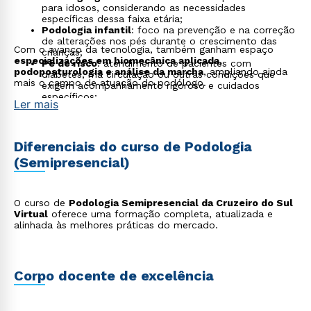
para idosos, considerando as necessidades
específicas dessa faixa etária;
Podologia infantil
: foco na prevenção e na correção
de alterações nos pés durante o crescimento das
Com o avanço da tecnologia, também ganham espaço
crianças;
especializações em biomecânica aplicada,
Pé de risco
: atendimento de pacientes com
podoposturologia e análise da marcha
, ampliando ainda
diabetes, má circulação ou outras condições que
mais o campo de atuação do podólogo.
exigem acompanhamento rigoroso e cuidados
específicos;
Ler mais
Podologia desportiva
: tratamento e prevenção de
lesões em atletas, com foco no desempenho e na
recuperação muscular;
Estética podológica
: atuação em clínicas e spas
Diferenciais do curso de Podologia
com foco no bem-estar, na aparência e na saúde dos
(Semipresencial)
pés;
Consultoria em calçados
: análise da pisada e
recomendação de calçados apropriados para cada
perfil, inclusive com atuação na indústria de
O curso de
Podologia Semipresencial da Cruzeiro do Sul
calçados;
Virtual
oferece uma formação completa, atualizada e
Educação e capacitação
: atuação como docente ou
alinhada às melhores práticas do mercado.
instrutor em cursos técnicos e profissionalizantes na
área de podologia.
Corpo docente de excelência