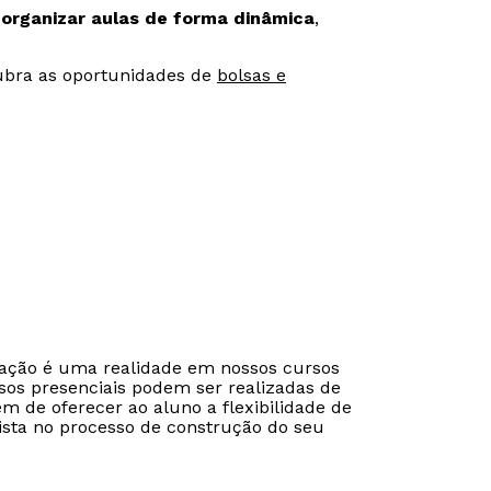
 organizar aulas de forma dinâmica
,
bra as oportunidades de
bolsas e
Estou de acordo com a
Estou de acordo com a
Política de Privacidade.
Política de Privacidade.
e
e
autorizo que meus dados sejam utilizados para o
autorizo que meus dados sejam utilizados para o
envio de conteúdos da Universidade Positivo.
envio de conteúdos da Cruzeiro do Sul.
cação é uma realidade em nossos cursos
sos presenciais podem ser realizadas de
ém de oferecer ao aluno a flexibilidade de
ista no processo de construção do seu