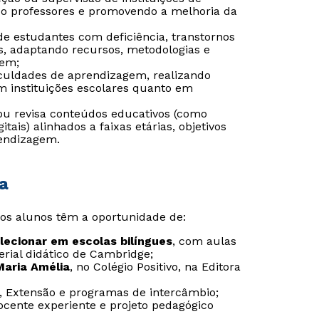
do professores e promovendo a melhoria da
de estudantes com deficiência, transtornos
s, adaptando recursos, metodologias e
gem;
iculdades de aprendizagem, realizando
m instituições escolares quanto em
 ou revisa conteúdos educativos (como
gitais) alinhados a faixas etárias, objetivos
rendizagem.
a
, os alunos têm a oportunidade de:
lecionar em escolas bilíngues
, com aulas
Rápido e fácil
Rápido e fácil
erial didático de Cambridge;
WhatsApp
WhatsApp
Maria Amélia
, no Colégio Positivo, na Editora
ou
ou
, Extensão e programas de intercâmbio;
ocente experiente e projeto pedagógico