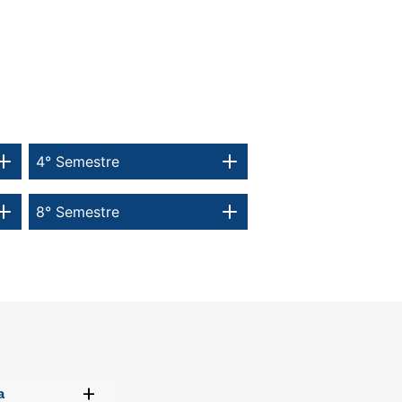
4° Semestre
8° Semestre
+
a