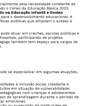
cialmente pela necessidade constante de
ndo o Censo da Educação Básica 2023,
do na Educação Infantil e Ensino
 para o desenvolvimento educacional. A
líticas públicas que ampliam o acesso à
pode atuar em creches, escolas públicas e
ospitais, participando de projetos
edagogo também tem espaço para cargos de
.
pode se especializar em algumas atuações,
ltadas à inclusão social, cidadania e
ultos em situação de vulnerabilidade;
 pedagógicas com crianças e adolescentes
esso de aprendizagem durante o período de
tar emocional;
ção ou supervisão de instituições de