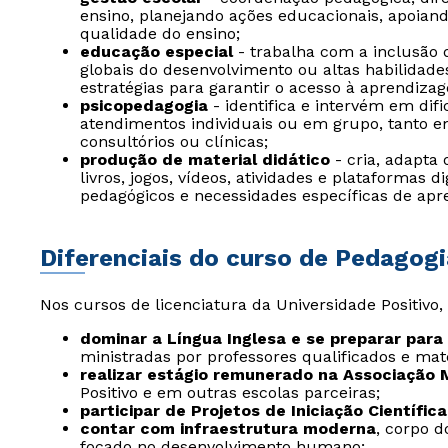
ensino, planejando ações educacionais, apoian
qualidade do ensino;
educação especial
- trabalha com a inclusão 
globais do desenvolvimento ou altas habilidade
estratégias para garantir o acesso à aprendiza
psicopedagogia
- identifica e intervém em dif
atendimentos individuais ou em grupo, tanto e
consultórios ou clínicas;
produção de material didático
- cria, adapta
livros, jogos, vídeos, atividades e plataformas di
pedagógicos e necessidades específicas de ap
Diferenciais do curso de Pedagogi
Nos cursos de licenciatura da Universidade Positivo
dominar a Língua Inglesa e se preparar para 
ministradas por professores qualificados e mat
realizar estágio remunerado na Associação 
Positivo e em outras escolas parceiras;
participar de Projetos de Iniciação Científica
contar com infraestrutura moderna
, corpo d
focado no desenvolvimento humano;