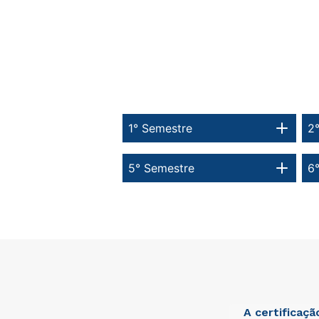
1° Semestre
2
5° Semestre
6
A certificaç