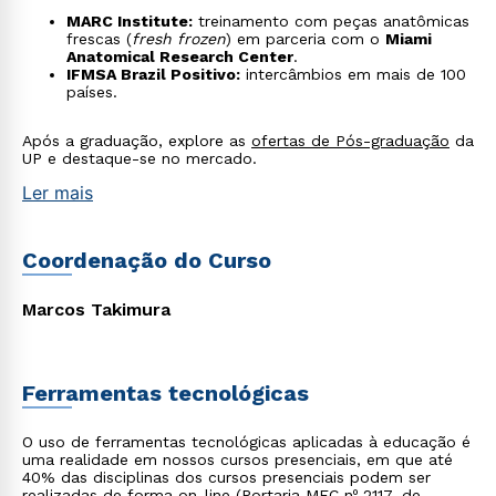
MARC Institute:
treinamento com peças anatômicas
frescas (
fresh frozen
) em parceria com o
Miami
Anatomical Research Center
.
IFMSA Brazil Positivo:
intercâmbios em mais de 100
países.
Após a graduação, explore as
ofertas de Pós-graduação
da
UP e destaque-se no mercado.
Ler mais
Rápido e fácil
WhatsApp
Coordenação do Curso
ou
Marcos Takimura
Ferramentas tecnológicas
Estou de acordo com a
Política de Privacidade.
e
O uso de ferramentas tecnológicas aplicadas à educação é
uma realidade em nossos cursos presenciais, em que até
autorizo que meus dados sejam utilizados para o
40% das disciplinas dos cursos presenciais podem ser
envio de conteúdos da Cruzeiro do Sul.
realizadas de forma on-line (Portaria MEC nº 2117, de