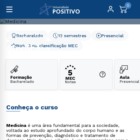
0
Bacharelado
12 semestres
Presencial
Graduação
Saúde
Medicina
Medicina
Nota 5 na classificação MEC
Formação
Aula
Bacharelado
Presencial
Notas
Conheça o curso
Medicina
é uma área fundamental para a sociedade,
voltada ao estudo aprofundado do corpo humano e as
formas de prevenção, diagnóstico e tratamento de