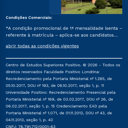
Condições Comerciais:
*A condição promocional de 1ª mensalidade isenta –
referente à matrícula – aplica-se aos candidatos
aprovados em todas as formas de ingresso, exceto
abrir todas as condições vigentes
na prova on-line ou agendada, que ofertam bolsas
de até 50% de desconto, ambos ingressantes no
semestre vigente, que ainda não tenham efetivado
Centro de Estudos Superiores Positivo. © 2026 - Todos os
e/ou não tenham cancelado ou trancado sua
direitos reservados Faculdade Positivo Londrina:
matrícula em uma das Instituições da Cruzeiro do
Recredenciamento pela Portaria Ministerial nº 1.285, de
Sul Educacional, no período de um ano. Tais
05.10.2017, DOU nº 193, de 06.10.2017, seção 1, p. 11
condições não se aplicam aos cursos de Medicina, e
Universidade Positivo: Recredenciamento Presencial pela
também para matriculados via FIES, Prouni e
Portaria Ministerial nº 169, de 03.02.2017, DOU nº 26, de
outros programas governamentais, e não se
06.02.2017, seção 1, p. 15 Credenciamento EAD pela
acumula com nenhuma outra campanha ofertada
Portaria Ministerial nº 1.071, de 01.11.2013, DOU nº 43, de
pela Instituição.
04.11.2013, seção 1, p. 43
CNPJ: 78.791.712/0001-63