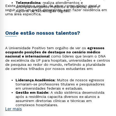
Telemedicina
: realiza atendimentos e
Existe também a opção de atuar como clínico geral e
acompanhamentos médicos a distância, com o
seguir com um perfil generalista, sem fazer residência em
suporte de tecnologias digitais.
uma área específica.
Onde estão nossos talentos?
A Universidade Positivo tem orgulho de ver os
egressos
ocupando posições de destaque no cenário médico
nacional e internacional
como líderes que levam o DNA
de excelência da UP para hospitais, universidades e centros
de pesquisa ao redor do mundo, refletindo a pluralidade
de caminhos trilhados por nossos estudantes em:
Liderança Acadêmica:
Muitos de nossos egressos
tornaram-se professores titulares e pesquisadores
em universidades federais e estaduais.
Gestão em Saúde:
A visão sistêmica desenvolvida
após a residência capacita diversos ex-alunos a
assumirem diretorias clínicas e técnicas em
complexos hospitalares.
Ler mais
Subespecialização Internacional:
Mantemos a
tradição de enviar fellows para centros de referência