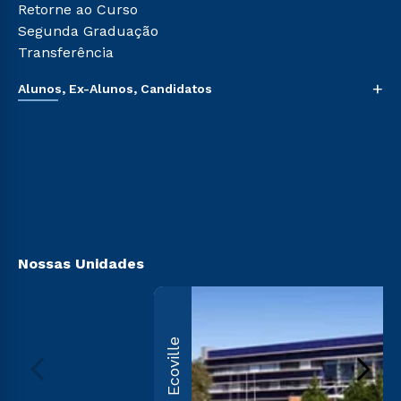
Retorne ao Curso
Segunda Graduação
Transferência
+
Alunos, Ex-Alunos, Candidatos
Sou Aluno
Sou Candidato
Sou Ex-aluno
Canais de Atendimento
Acessibilidade
Biblioteca
Nossas Unidades
Ecoville