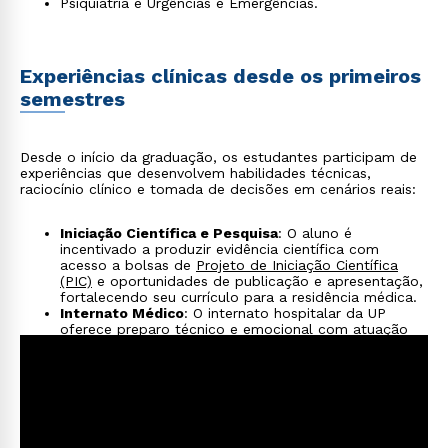
Psiquiatria e Urgências e Emergências.
Experiências clínicas desde os primeiros
semestres
Desde o início da graduação, os estudantes participam de
experiências que desenvolvem habilidades técnicas,
raciocínio clínico e tomada de decisões em cenários reais:
Iniciação Científica e Pesquisa
: O aluno é
incentivado a produzir evidência científica com
acesso a bolsas de
Projeto de Iniciação Científica
(PIC)
e oportunidades de publicação e apresentação,
fortalecendo seu currículo para a residência médica.
Internato Médico
: O internato hospitalar da UP
oferece preparo técnico e emocional com atuação
supervisionada em 7 áreas: Saúde da Mulher, da
Criança, Mental, Medicina de Família e Comunidade,
Urgência e Emergência, Clínica Médica e Cirúrgica.