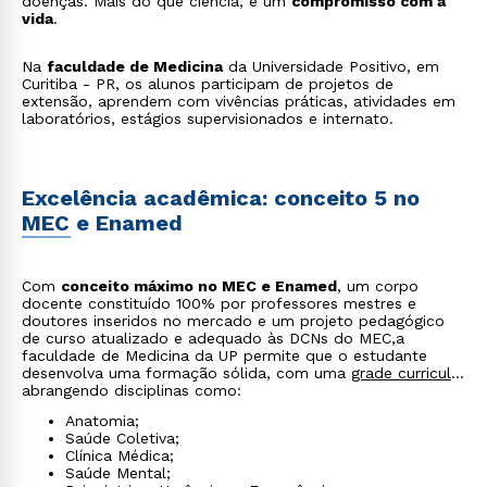
doenças. Mais do que ciência, é um
compromisso com a
vida
.
Na
faculdade de Medicina
da Universidade Positivo, em
Curitiba - PR, os alunos participam de projetos de
extensão, aprendem com vivências práticas, atividades em
laboratórios, estágios supervisionados e internato.
Excelência acadêmica: conceito 5 no
MEC e Enamed
Com
conceito máximo no MEC e Enamed
, um corpo
docente constituído 100% por professores mestres e
doutores inseridos no mercado e um projeto pedagógico
de curso atualizado e adequado às DCNs do MEC,a
faculdade de Medicina da UP permite que o estudante
desenvolva uma formação sólida, com uma
grade curricular
abrangendo disciplinas como:
Anatomia;
Saúde Coletiva;
Clínica Médica;
Saúde Mental;