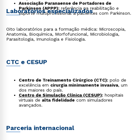
Associação Paranaense de Portadores de
Parkinson (APPP):
referência na reabilitação e
Laboratórios especializados
suporte multiprofissional a pacientes com Parkinson.
Oito laboratórios para a formação médica: Microscopia,
Anatomia, Bioquímica, Morfofuncional, Microbiologia,
Parasitologia, Imunologia e Fisiologia.
CTC e CESUP
Centro de Treinamento Cirúrgico (CTC):
polo de
excelência em
cirurgia minimamente invasiva
, um
dos maiores do país.
Centro de Simulação Clínica (CESUP)
:
hospitais
virtuais de
alta fidelidade
com simuladores
avançados.
Parceria internacional