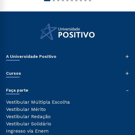
+
A Universidade Positivo
Nossa História
+
Cursos
Sala de Imprensa
Trabalhe Conosco
Graduação
-
Sou Colaborador
Faça parte
Pós-graduação
Tour Presencial
Cursos de Medicina
Vestibular Múltipla Escolha
Ética e Integridade
Cursos Livres
Vestibular Mérito
Cursos Técnicos
Vestibular Redação
Cursos Profissionalizantes
Vestibular Solidário
Ingresso via Enem