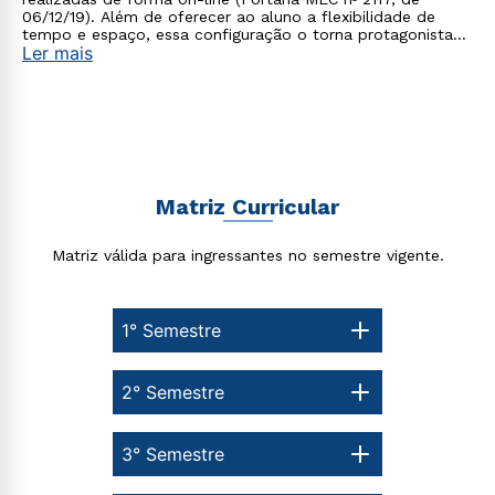
06/12/19). Além de oferecer ao aluno a flexibilidade de
tempo e espaço, essa configuração o torna protagonista
Ler mais
no processo de construção do seu conhecimento.
Matriz Curricular
Matriz válida para ingressantes no semestre vigente.
1° Semestre
2° Semestre
3° Semestre