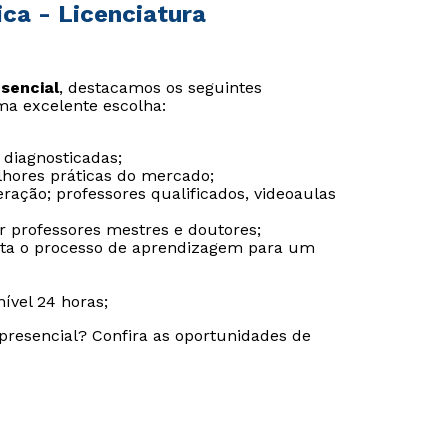
ca - Licenciatura
sencial
, destacamos os seguintes
Estou de acordo com a
Estou de acordo com a
Política de Privacidade.
Política de Privacidade.
e
e
ma excelente escolha:
autorizo que meus dados sejam utilizados para o
autorizo que meus dados sejam utilizados para o
envio de conteúdos da Cruzeiro do Sul.
envio de conteúdos da Cruzeiro do Sul.
 diagnosticadas;
lhores práticas do mercado;
ação; professores qualificados, videoaulas
or professores mestres e doutores;
ilita o processo de aprendizagem para um
ível 24 horas;
resencial? Confira as oportunidades de