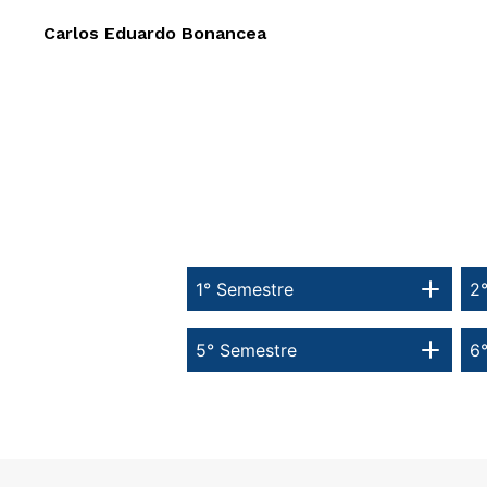
Carlos Eduardo Bonancea
1° Semestre
2
5° Semestre
6