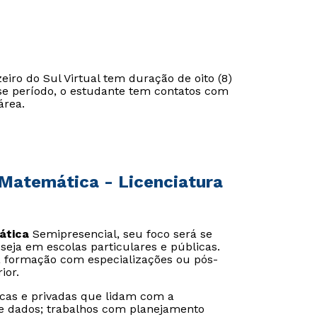
iro do Sul Virtual tem duração de oito (8)
sse período, o estudante tem contatos com
área.
Matemática - Licenciatura
ática
Semipresencial, seu foco será se
eja em escolas particulares e públicas.
 formação com especializações ou pós-
ior.
as e privadas que lidam com a
e dados; trabalhos com planejamento