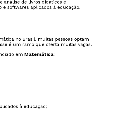
análise de livros didáticos e
o e softwares aplicados à educação.
mática no Brasil, muitas pessoas optam
, esse é um ramo que oferta muitas vagas.
enciado em
Matemática
:
Rápido e fácil
Rápido e fácil
WhatsApp
WhatsApp
plicados à educação;
ou
ou