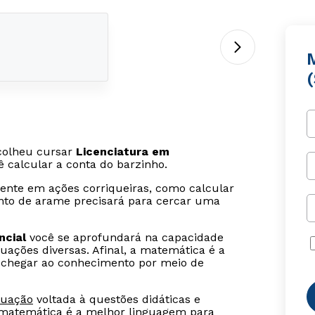
scolheu cursar
Licenciatura em
ê calcular a conta do barzinho.
sente em ações corriqueiras, como calcular
anto de arame precisará para cercar uma
ncial
você se aprofundará na capacidade
uações diversas. Afinal, a matemática é a
se chegar ao conhecimento por meio de
duação
voltada à questões didáticas e
 matemática é a melhor linguagem para