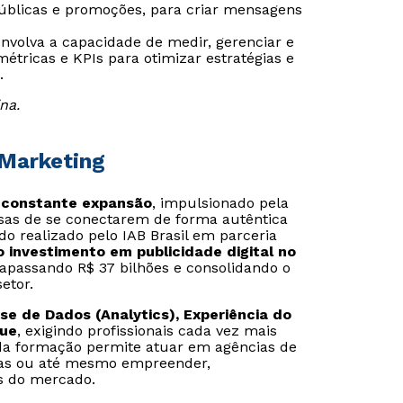
úblicas e promoções, para criar mensagens
envolva a capacidade de medir, gerenciar e
tricas e KPIs para otimizar estratégias e
.
na.
 Marketing
 constante expansão
, impulsionado pela
esas de se conectarem de forma autêntica
o realizado pelo IAB Brasil em parceria
o investimento em publicidade digital no
trapassando R$ 37 bilhões e consolidando o
etor.
se de Dados (Analytics), Experiência do
que
, exigindo profissionais cada vez mais
e da formação permite atuar em agências de
rias ou até mesmo empreender,
s do mercado.