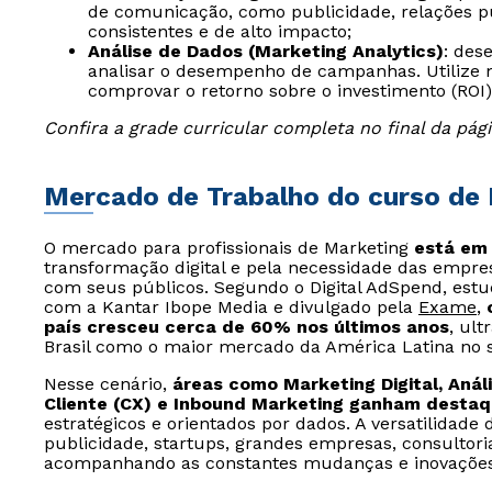
de comunicação, como publicidade, relações p
consistentes e de alto impacto;
Análise de Dados (Marketing Analytics)
: des
analisar o desempenho de campanhas. Utilize mé
comprovar o retorno sobre o investimento (ROI)
Confira a grade curricular completa no final da pági
Mercado de Trabalho do curso de
O mercado para profissionais de Marketing
está em
transformação digital e pela necessidade das empr
com seus públicos. Segundo o Digital AdSpend, estud
com a Kantar Ibope Media e divulgado pela
Exame
,
país cresceu cerca de 60% nos últimos anos
, ul
Brasil como o maior mercado da América Latina no s
Nesse cenário,
áreas como Marketing Digital, Análi
Cliente (CX) e Inbound Marketing ganham desta
estratégicos e orientados por dados. A versatilidad
publicidade, startups, grandes empresas, consulto
acompanhando as constantes mudanças e inovaçõe