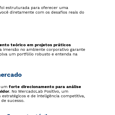
foi estruturada para oferecer uma
você diretamente com os desafios reais do
Estou de acordo com a
Estou de acordo com a
Política de Privacidade.
Política de Privacidade.
e
e
autorizo que meus dados sejam utilizados para o
autorizo que meus dados sejam utilizados para o
envio de conteúdos da Universidade Positivo.
envio de conteúdos da Cruzeiro do Sul.
ento teórico em projetos práticos
sa imersão no ambiente corporativo garante
olva um portfólio robusto e entenda na
mercado
em um
forte direcionamento para análise
idor
. No MercadoLab Positivo, um
estratégicos e de inteligência competitiva,
 de sucesso.