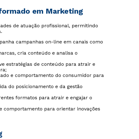
-formado em Marketing
ades de atuação profissional, permitindo
.
mpanha campanhas on-line em canais como
marcas, cria conteúdo e analisa o
ve estratégias de conteúdo para atrair e
ra;
rcado e comportamento do consumidor para
uida do posicionamento e da gestão
rentes formatos para atrair e engajar o
Rápido e fácil
Rápido e fácil
 e comportamento para orientar inovações
WhatsApp
WhatsApp
ou
ou
g