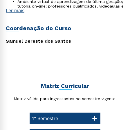
Ambiente virtual de aprendizagem de última geração;
Rápido e fácil
tutoria on-line; professores qualificados, videoaulas e
WhatsApp
Ler mais
biblioteca virtual;
Material didático de excelência desenvolvido por
ou
professores mestres e doutores;
Flexibilização dos horários de estudo, que facilita o
Coordenação do Curso
processo de aprendizagem para um método efetivo
de aquisição de conhecimento.
Samuel Dereste dos Santos
Estou de acordo com a
Política de Privacidade.
e
autorizo que meus dados sejam utilizados para o
envio de conteúdos da Cruzeiro do Sul.
Matriz Curricular
Matriz válida para ingressantes no semestre vigente.
1° Semestre