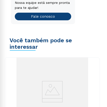
Encontre o curso de graduação
Nossa equipe está sempre pronta
que é o ideal para você.
para te ajudar!
Teste vocacional
Fale conosco
Você também pode se
interessar