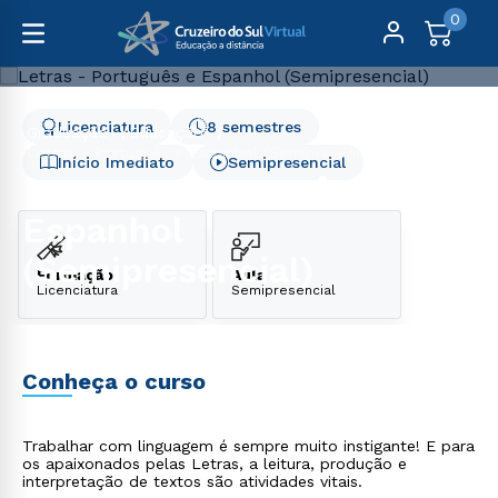
0
Licenciatura
8 semestres
Graduação
Educação
Letras - Português e Espanhol (Semipresencial)
Início Imediato
Semipresencial
Letras - Português e
Espanhol
(Semipresencial)
Formação
Aula
Licenciatura
Semipresencial
Conheça o curso
Trabalhar com linguagem é sempre muito instigante! E para
os apaixonados pelas Letras, a leitura, produção e
interpretação de textos são atividades vitais.