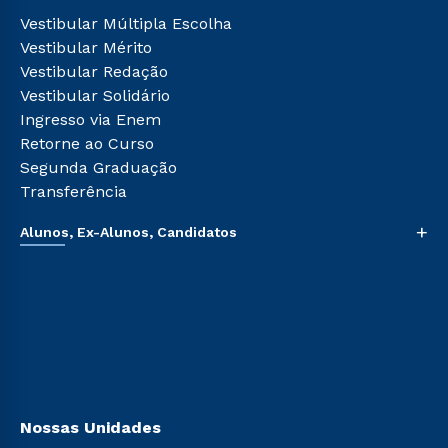
Tour Presencial
Cursos de Medicina
Vestibular Múltipla Escolha
Ética e Integridade
Cursos Livres
Vestibular Mérito
Cursos Técnicos
Vestibular Redação
Cursos Profissionalizantes
Vestibular Solidário
Ingresso via Enem
Retorne ao Curso
Segunda Graduação
Transferência
+
Alunos, Ex-Alunos, Candidatos
Sou Aluno
Sou Candidato
Sou Ex-aluno
Canais de Atendimento
Acessibilidade
Biblioteca
Nossas Unidades