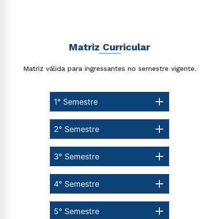
Estou de acordo com a
Política de Privacidade.
e
autorizo que meus dados sejam utilizados para o
envio de conteúdos da Cruzeiro do Sul.
Matriz Curricular
Matriz válida para ingressantes no semestre vigente.
1° Semestre
2° Semestre
3° Semestre
4° Semestre
5° Semestre