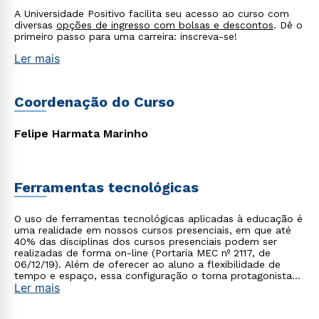
A Universidade Positivo facilita seu acesso ao curso com
diversas
opções de ingresso com bolsas e descontos
. Dê o
primeiro passo para uma carreira: inscreva-se!
Ler mais
Coordenação do Curso
Felipe Harmata Marinho
Ferramentas tecnológicas
Rápido e fácil
WhatsApp
O uso de ferramentas tecnológicas aplicadas à educação é
ou
uma realidade em nossos cursos presenciais, em que até
40% das disciplinas dos cursos presenciais podem ser
realizadas de forma on-line (Portaria MEC nº 2117, de
06/12/19). Além de oferecer ao aluno a flexibilidade de
tempo e espaço, essa configuração o torna protagonista
Ler mais
no processo de construção do seu conhecimento.