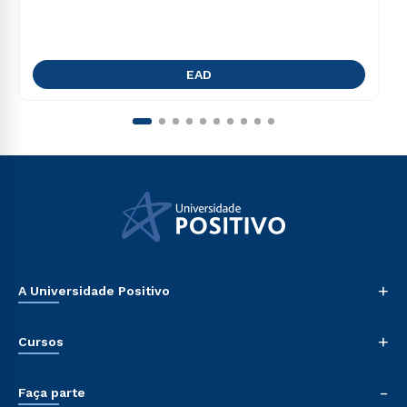
EAD
+
A Universidade Positivo
Nossa História
+
Cursos
Sala de Imprensa
Trabalhe Conosco
Graduação
-
Sou Colaborador
Faça parte
Pós-graduação