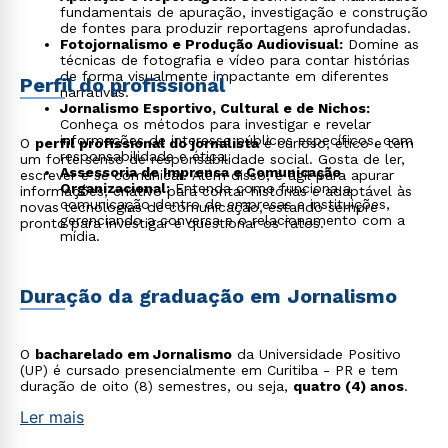
fundamentais de apuração, investigação e construção
de fontes para produzir reportagens aprofundadas.
Fotojornalismo e Produção Audiovisual:
Domine as
técnicas de fotografia e vídeo para contar histórias
de forma visualmente impactante em diferentes
Perfil do profissional
narrativas.
Jornalismo Esportivo, Cultural e de Nichos:
Conheça os métodos para investigar e revelar
informações de interesse públicos específicos, com
O
perfil profissional do jornalista
é curioso, ético e tem
responsabilidade e ética.
um forte senso de responsabilidade social. Gosta de ler,
Assessoria de Imprensa e Comunicação
escrever e se comunicar. Além disso, é ágil para apurar
Organizacional:
Entenda como funciona a
informações, criativo para contar histórias e adaptável às
comunicação dentro de empresas e instituições,
novas tecnologias de comunicação, estando sempre
gerenciando a conversa e o relacionamento com a
pronto para investigar e questionar os fatos.
mídia.
Duração da graduação em Jornalismo
O
bacharelado em Jornalismo
da Universidade Positivo
(UP) é cursado presencialmente em Curitiba - PR e tem
duração de oito (8) semestres, ou seja,
quatro (4) anos
.
Ler mais