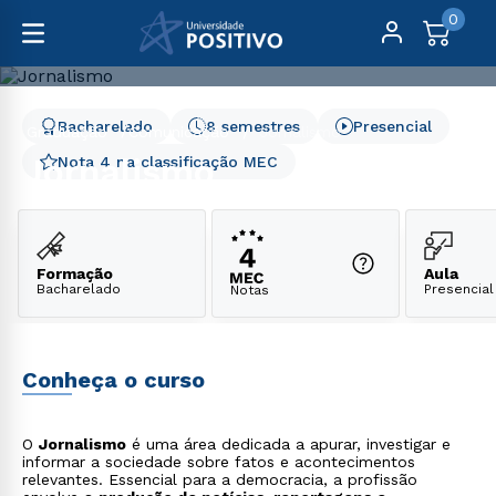
0
Bacharelado
8 semestres
Presencial
Graduação
Comunicação
Jornalismo
Jornalismo
Nota 4 na classificação MEC
Formação
Aula
Bacharelado
Presencial
Notas
Conheça o curso
O
Jornalismo
é uma área dedicada a apurar, investigar e
informar a sociedade sobre fatos e acontecimentos
relevantes. Essencial para a democracia, a profissão