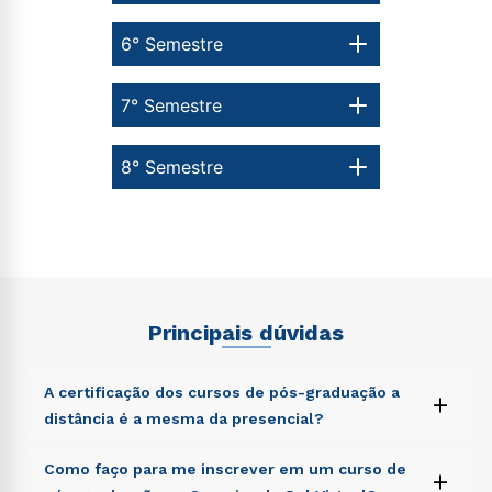
6° Semestre
7° Semestre
8° Semestre
Principais dúvidas
A certificação dos cursos de pós-graduação a
+
distância é a mesma da presencial?
Sed ut perspiciatis unde omnis iste natus error sit
Como faço para me inscrever em um curso de
+
voluptatem accusantium doloremque laudantium,