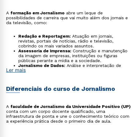
A
formação em Jornalismo
abre um leque de
possibilidades de carreira que vai muito além dos jornais e
da televisão, como:
Redação e Reportagem:
Atuação em jornais,
revistas, portais de notícias, rádio e televisão,
cobrindo os mais variados assuntos.
Assessoria de Imprensa:
Construção e manutenção
da imagem de empresas, instituições ou figuras
públicas perante a mídia e a sociedade.
Jornalismo de Dados:
Análise e interpretação de
Ler mais
grandes volumes de dados para criar reportagens
investigativas e visualizações informativas.
Produção de Conteúdo para Web:
Criação de textos,
vídeos e podcasts para blogs, redes sociais e outras
Diferenciais do curso de Jornalismo
plataformas digitais, com foco em SEO.
Comunicação Corporativa:
Gerenciamento da
comunicação interna e externa de organizações,
fortalecendo a cultura e a confiança da marca.
A
faculdade de Jornalismo da Universidade Positivo (UP)
Fotojornalismo:
Cobertura de eventos e produção
conta com um corpo docente qualificado, uma
de reportagens visuais para veículos de comunicação
infraestrutura de ponta e une o conhecimento teórico com
ou projetos documentais independentes.
a experiência prática desde o primeiro dia de aula.