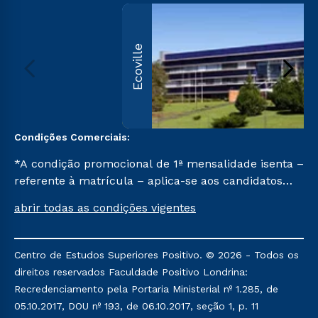
Ecoville
Condições Comerciais:
*A condição promocional de 1ª mensalidade isenta –
referente à matrícula – aplica-se aos candidatos
aprovados em todas as formas de ingresso, exceto
abrir todas as condições vigentes
na prova on-line ou agendada, que ofertam bolsas
de até 50% de desconto, ambos ingressantes no
semestre vigente, que ainda não tenham efetivado
Centro de Estudos Superiores Positivo. © 2026 - Todos os
e/ou não tenham cancelado ou trancado sua
direitos reservados Faculdade Positivo Londrina:
matrícula em uma das Instituições da Cruzeiro do
Recredenciamento pela Portaria Ministerial nº 1.285, de
Sul Educacional, no período de um ano. Tais
05.10.2017, DOU nº 193, de 06.10.2017, seção 1, p. 11
condições não se aplicam aos cursos de Medicina, e