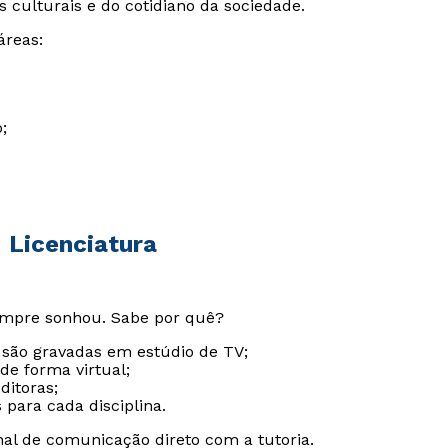
s culturais e do cotidiano da sociedade.
áreas:
Estou de acordo com a
Estou de acordo com a
Política de Privacidade.
Política de Privacidade.
e
e
autorizo que meus dados sejam utilizados para o
autorizo que meus dados sejam utilizados para o
;
envio de conteúdos da Cruzeiro do Sul.
envio de conteúdos da Cruzeiro do Sul.
- Licenciatura
empre sonhou. Sabe por quê?
 são gravadas em estúdio de TV;
de forma virtual;
ditoras;
 para cada disciplina.
al de comunicação direto com a tutoria.