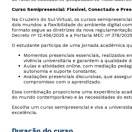
Curso Semipresencial: Flexível, Conectado e Pre
Na Cruzeiro do Sul Virtual, os cursos semipresencia
dois mundos: a flexibilidade do ambiente digital com
formato segue as diretrizes da nova regulamentaçã
Decreto nº 12.456/2025 e a Portaria MEC nº 378/2025
O estudante participa de uma jornada acadêmica qu
Momentos presenciais essenciais, realizados e
vivência universitária e garantem a qualidade 
Aulas e atividades online, com mediação peda
autonomia e suporte constante;
Avaliações presenciais discursivas, que assegu
compromisso com o aprendizado.
Essa combinação proporciona uma experiência acad
do mundo contemporâneo e às necessidades do est
Escolha um curso semipresencial e viva a universida
excelência.
Duração do curso