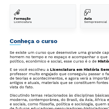
Formação
Aula
Licenciatura
Semipresencial
Conheça o curso
Se existe um curso que desenvolve uma grande capac
homem no tempo e no espaço e acompanhar o que se 
político, econômico e social, esse curso é o de
Histó
E se você escolheu a
Licenciatura em História Sem
professor muito engajado que conseguiu passar o fas
de teorias e acontecimentos, e agora verá a import
antigos e atuais, materiais que se constituem fontes 
vista do fato.
Discutindo temas relacionados às disciplinas básicas,
moderna, contemporânea, do Brasil, da Ásia, África 
e sociais, como filosofia, política e sociologia, qu
de futuros educadores-pesquisadores-historiadores