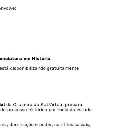
nvolve:
enciatura em História
.
 está disponibilizando gratuitamente
Rápido e fácil
Rápido e fácil
WhatsApp
WhatsApp
al
da Cruzeiro do Sul Virtual prepara
 do processo histórico por meio do estudo
ou
ou
ia, dominação e poder, conflitos sociais,