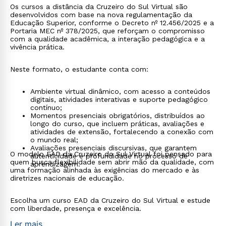
Os cursos a distância da Cruzeiro do Sul Virtual são
desenvolvidos com base na nova regulamentação da
Educação Superior, conforme o Decreto nº 12.456/2025 e a
Portaria MEC nº 378/2025, que reforçam o compromisso
com a qualidade acadêmica, a interação pedagógica e a
vivência prática.
Neste formato, o estudante conta com:
Ambiente virtual dinâmico, com acesso a conteúdos
digitais, atividades interativas e suporte pedagógico
contínuo;
Momentos presenciais obrigatórios, distribuídos ao
longo do curso, que incluem práticas, avaliações e
atividades de extensão, fortalecendo a conexão com
o mundo real;
Avaliações presenciais discursivas, que garantem
O modelo EAD da Cruzeiro do Sul Virtual foi pensado para
autenticidade e profundidade no processo de
quem busca flexibilidade sem abrir mão da qualidade, com
aprendizagem.
uma formação alinhada às exigências do mercado e às
diretrizes nacionais de educação.
Escolha um curso EAD da Cruzeiro do Sul Virtual e estude
com liberdade, presença e excelência.
Ler mais