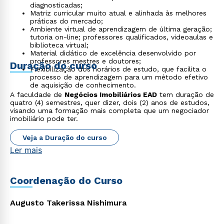
diagnosticadas;
Matriz curricular muito atual e alinhada às melhores
práticas do mercado;
Ambiente virtual de aprendizagem de última geração;
tutoria on-line; professores qualificados, videoaulas e
biblioteca virtual;
Material didático de excelência desenvolvido por
professores mestres e doutores;
Duração do curso
Flexibilização dos horários de estudo, que facilita o
processo de aprendizagem para um método efetivo
de aquisição de conhecimento.
A faculdade de
Negócios Imobiliários EAD
tem duração de
quatro (4) semestres, quer dizer, dois (2) anos de estudos,
visando uma formação mais completa que um negociador
imobiliário pode ter.
Veja a Duração do curso
Ler mais
Rápido e fácil
WhatsApp
ou
Coordenação do Curso
Augusto Takerissa Nishimura