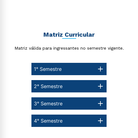
Estou de acordo com a
Política de Privacidade.
e
autorizo que meus dados sejam utilizados para o
envio de conteúdos da Cruzeiro do Sul.
Matriz Curricular
Matriz válida para ingressantes no semestre vigente.
1° Semestre
2° Semestre
3° Semestre
4° Semestre