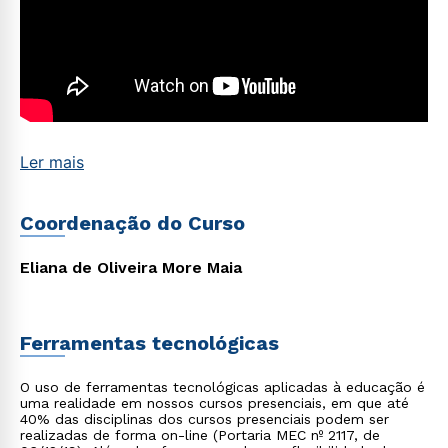
Estou de acordo com a
Política de Privacidade.
e
autorizo que meus dados sejam utilizados para o
envio de conteúdos da Cruzeiro do Sul.
Ler mais
Coordenação do Curso
Eliana de Oliveira More Maia
Ferramentas tecnológicas
O uso de ferramentas tecnológicas aplicadas à educação é
uma realidade em nossos cursos presenciais, em que até
40% das disciplinas dos cursos presenciais podem ser
realizadas de forma on-line (Portaria MEC nº 2117, de