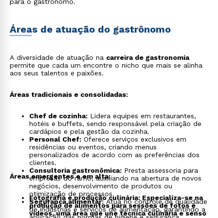
para o gastrônomo.
Áreas de atuação do gastrônomo
A diversidade de atuação na
carreira de gastronomia
permite que cada um encontre o nicho que mais se alinha
aos seus talentos e paixões.
Áreas tradicionais e consolidadas:
Chef de cozinha:
Lidera equipes em restaurantes,
hotéis e buffets, sendo responsável pela criação de
cardápios e pela gestão da cozinha.
Personal Chef:
Oferece serviços exclusivos em
residências ou eventos, criando menus
personalizados de acordo com as preferências dos
clientes.
Consultoria gastronômica:
Presta assessoria para
Áreas emergentes e em alta:
empresas do ramo, auxiliando na abertura de novos
negócios, desenvolvimento de produtos ou
otimização de processos.
Fotografia e produção culinária: Especializa-se na
Segurança alimentar:
Atua no controle de qualidade
produção de alimentos para sessões de fotos e
de indústrias e serviços de alimentação, garantindo a
vídeos, uma área que une técnica culinária e senso
aplicação das normas de higiene e segurança.