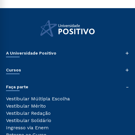
+
A Universidade Positivo
Nossa História
+
Cursos
Sala de Imprensa
Trabalhe Conosco
Graduação
-
Sou Colaborador
Faça parte
Pós-graduação
Tour Presencial
Cursos de Medicina
Vestibular Múltipla Escolha
Ética e Integridade
Cursos Livres
Vestibular Mérito
Cursos Técnicos
Vestibular Redação
Cursos Profissionalizantes
Vestibular Solidário
Ingresso via Enem
Retorne ao Curso