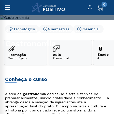
0
Tecnológico
4 semestres
Presencial
Graduação
Gastronomia e Hospitalidade
Gastronomia
Gastronomia
Enade
Formação
Aula
4
Tecnológico
Presencial
Conheça o curso
A área da
gastronomia
dedica-se à arte e técnica de
preparar alimentos, unindo criatividade e conhecimento. Ela
abrange desde a seleção de ingredientes até a
apresentação final do prato. O campo valoriza a cultura e
a história por trás de cada receita, transformando a