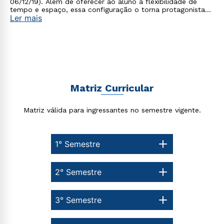
06/12/19). Além de oferecer ao aluno a flexibilidade de
tempo e espaço, essa configuração o torna protagonista
Ler mais
no processo de construção do seu conhecimento.
Matriz Curricular
Matriz válida para ingressantes no semestre vigente.
1° Semestre
2° Semestre
3° Semestre