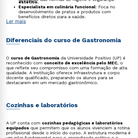
estético.
Especialista em culinária funcional
: Foca no
desenvolvimento de pratos e produtos com
benefícios diretos para a saúde.
Ler mais
Gestor de sustentabilidade
: Implementa práticas de
lixo zero, cria cardápios baseados no aproveitamento
integral e gerencia o fornecimento hiper-local em
empreendimentos gastronômicos.
Diferenciais do curso de Gastronomia
Design de experiências gastronômicas:
Cria eventos
e jantares imersivos que combinam gastronomia com
tecnologia, storytelling e multissensorialidade.
O
curso de Gastronomia
da Universidade Positivo (UP) é
reconhecido com
conceito de excelência pelo MEC
, o
que reflete seu compromisso com uma formação de alta
qualidade. A instituição oferece infraestrutura e corpo
docente qualificado, preparando os alunos para se
destacarem em um mercado gastronômico.
Cozinhas e laboratórios
A UP conta com
cozinhas pedagógicas e laboratórios
equipados
que permitem que os alunos vivenciem a rotina
profissional desde o início do curso. A estrutura moderna é
um pilar fundamental para o aprendizado prático e o