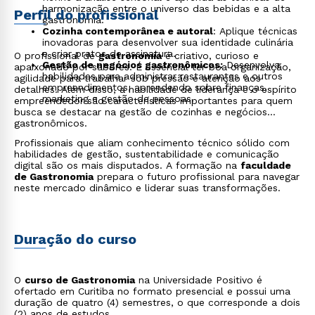
harmonização entre o universo das bebidas e a alta
Perfil do profissional
gastronomia.
Cozinha contemporânea e autoral
: Aplique técnicas
inovadoras para desenvolver sua identidade culinária
e criar pratos de assinatura.
O profissional de
gastronomia
é criativo, curioso e
Gestão de negócios gastronômicos:
Desenvolva
apaixonado por sabores. É essencial ter boa organização,
habilidades para administrar restaurantes e outros
agilidade para trabalhar sob pressão e atenção aos
empreendimentos, aprendendo sobre finanças,
detalhes. Além disso, a habilidade de liderança e o espírito
marketing e gestão de pessoas.
empreendedor são características importantes para quem
busca se destacar na gestão de cozinhas e negócios
gastronômicos.
Profissionais que aliam conhecimento técnico sólido com
habilidades de gestão, sustentabilidade e comunicação
digital são os mais disputados. A formação na
faculdade
de Gastronomia
prepara o futuro profissional para navegar
neste mercado dinâmico e liderar suas transformações.
Duração do curso
O
curso de Gastronomia
na Universidade Positivo é
ofertado em Curitiba no formato presencial e possui uma
duração de quatro (4) semestres, o que corresponde a dois
(2) anos de estudos.