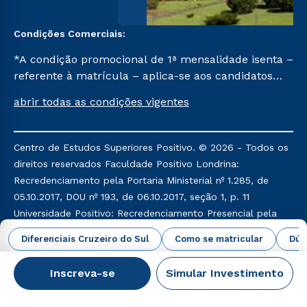
Condições Comerciais:
*A condição promocional de 1ª mensalidade isenta –
referente à matrícula – aplica-se aos candidatos
aprovados em todas as formas de ingresso, exceto
abrir todas as condições vigentes
na prova on-line ou agendada, que ofertam bolsas
de até 50% de desconto, ambos ingressantes no
semestre vigente, que ainda não tenham efetivado
Centro de Estudos Superiores Positivo. © 2026 - Todos os
e/ou não tenham cancelado ou trancado sua
direitos reservados Faculdade Positivo Londrina:
matrícula em uma das Instituições da Cruzeiro do
Recredenciamento pela Portaria Ministerial nº 1.285, de
Sul Educacional, no período de um ano. Tais
05.10.2017, DOU nº 193, de 06.10.2017, seção 1, p. 11
condições não se aplicam aos cursos de Medicina, e
Universidade Positivo: Recredenciamento Presencial pela
também para matriculados via FIES, Prouni e
Portaria Ministerial nº 169, de 03.02.2017, DOU nº 26, de
Diferenciais Cruzeiro do Sul
Como se matricular
Dúv
outros programas governamentais, e não se
06.02.2017, seção 1, p. 15 Credenciamento EAD pela
acumula com nenhuma outra campanha ofertada
Portaria Ministerial nº 1.071, de 01.11.2013, DOU nº 43, de
Inscreva-se
Simular Investimento
pela Instituição.
04.11.2013, seção 1, p. 43
CNPJ: 78.791.712/0001-63