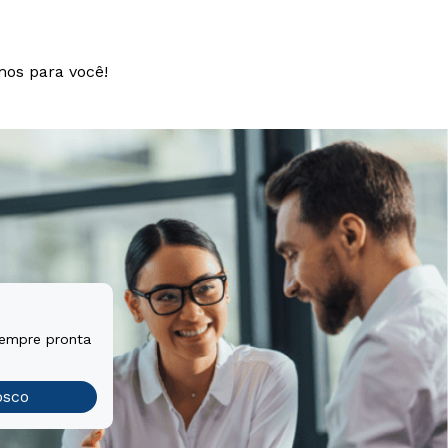
mos para você!
sempre pronta
osco