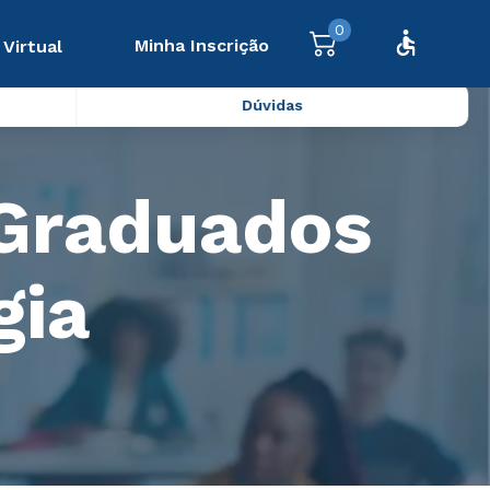
0
Minha Inscrição
 Virtual
Dúvidas
 Graduados
gia