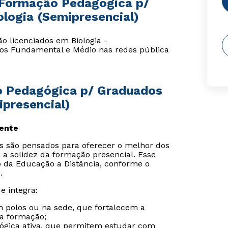
 Formação Pedagógica p/
logia (Semipresencial)
o licenciados em Biologia -
nos Fundamental e Médio nas redes pública
ão Pedagógica p/ Graduados
ipresencial)
sente
is são pensados para oferecer o melhor dos
 a solidez da formação presencial. Esse
o da Educação a Distância, conforme o
.
e integra:
m polos ou na sede, que fortalecem a
da formação;
gógica ativa, que permitem estudar com