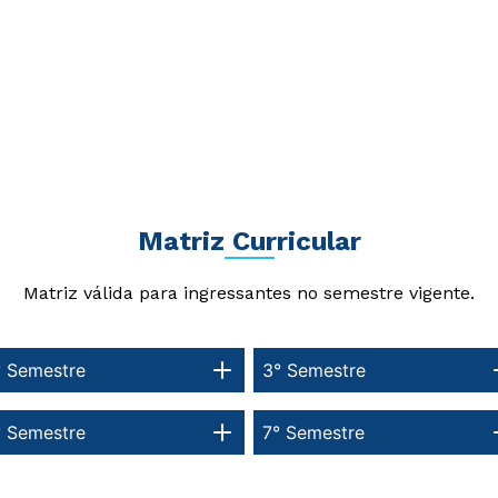
Matriz Curricular
Matriz válida para ingressantes no semestre vigente.
° Semestre
3° Semestre
Rápido e fácil
Rápido e fácil
WhatsApp
WhatsApp
ou
ou
° Semestre
7° Semestre