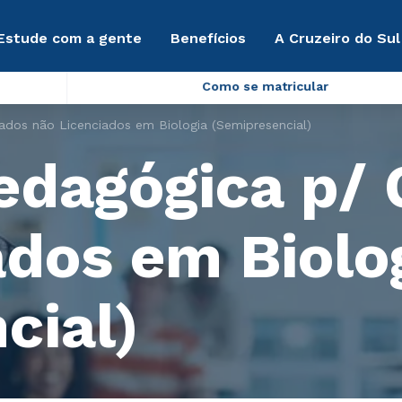
Estude com a gente
Benefícios
A Cruzeiro do Sul
Como se matricular
dos não Licenciados em Biologia (Semipresencial)
edagógica p/
ados em Biolo
cial)