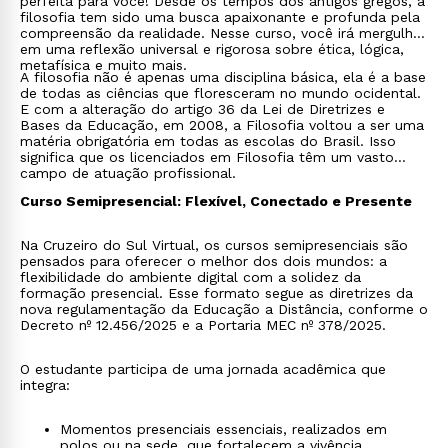
perfeita para você! Desde os tempos dos antigos gregos, a
filosofia tem sido uma busca apaixonante e profunda pela
compreensão da realidade. Nesse curso, você irá mergulhar
em uma reflexão universal e rigorosa sobre ética, lógica,
metafísica e muito mais.
A filosofia não é apenas uma disciplina básica, ela é a base
de todas as ciências que floresceram no mundo ocidental.
E com a alteração do artigo 36 da Lei de Diretrizes e
Bases da Educação, em 2008, a Filosofia voltou a ser uma
matéria obrigatória em todas as escolas do Brasil. Isso
significa que os licenciados em Filosofia têm um vasto
campo de atuação profissional.
Curso Semipresencial: Flexível, Conectado e Presente
Na Cruzeiro do Sul Virtual, os cursos semipresenciais são
pensados para oferecer o melhor dos dois mundos: a
flexibilidade do ambiente digital com a solidez da
formação presencial. Esse formato segue as diretrizes da
nova regulamentação da Educação a Distância, conforme o
Decreto nº 12.456/2025 e a Portaria MEC nº 378/2025.
O estudante participa de uma jornada acadêmica que
integra:
Momentos presenciais essenciais, realizados em
polos ou na sede, que fortalecem a vivência