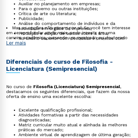
Auxiliar no planejamento em empresas;
Para o governo ou outras instituições;
Crítica de arte ou literatura;
Publicidade;
Análise do comportamento de indivíduos e da
Mas as opções não param por aí! Se você tem interesse
sociedade em órgãos de imprensa;
em se aprofundar ainda mais, pode investir em uma
Produção e edição de textos sobre a área;
carreira acadêmica, cursando um mestrado ou doutorado
No Ensino Superior com pesquisas e projetos com
Ler mais
alunos e professores
Diferenciais do curso de Filosofia -
Licenciatura (Semipresencial)
No curso de
Filosofia (Licenciatura) Semipresencial
,
destacamos os seguintes diferenciais, que fazem da nossa
oferta de ensino uma excelente escolha:
Excelente qualificação profissional;
Atividades formativas a partir das necessidades
diagnosticadas;
Matriz curricular muito atual e alinhada às melhores
práticas do mercado;
Ambiente virtual de aprendizagem de última geração;