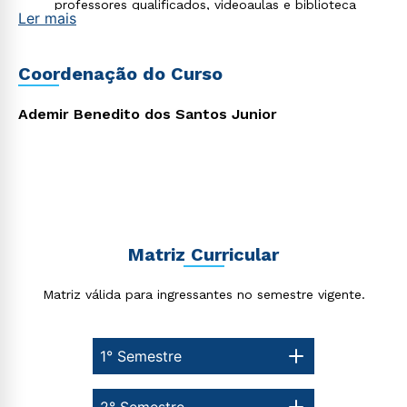
professores qualificados, videoaulas e biblioteca
Ler mais
virtual;
Material didático de excelência desenvolvido por
professores mestres e doutores;
Flexibilização dos horários de estudo, que facilita o
Coordenação do Curso
processo de aprendizagem para um método efetivo
de aquisição de conhecimento.
Ademir Benedito dos Santos Junior
Matriz Curricular
Matriz válida para ingressantes no semestre vigente.
Rápido e fácil
WhatsApp
ou
1° Semestre
2° Semestre