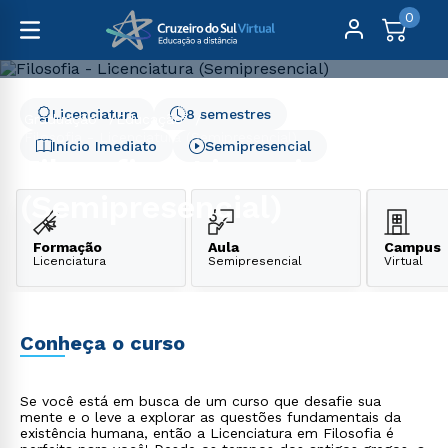
0
Licenciatura
8 semestres
Graduação
Educação
Filosofia - Licenciatura (Semipresencial)
Início Imediato
Semipresencial
Filosofia - Licenciatura
(Semipresencial)
Formação
Aula
Campus
Licenciatura
Semipresencial
Virtual
Conheça o curso
Se você está em busca de um curso que desafie sua
mente e o leve a explorar as questões fundamentais da
existência humana, então a Licenciatura em Filosofia é