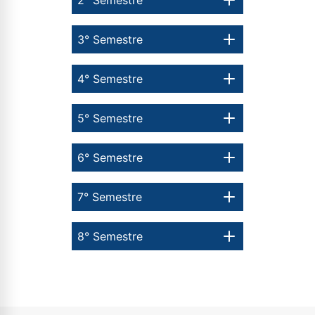
3° Semestre
Estou de acordo com a
Política de Privacidade.
e
autorizo que meus dados sejam utilizados para o
4° Semestre
envio de conteúdos da Cruzeiro do Sul.
5° Semestre
6° Semestre
7° Semestre
8° Semestre