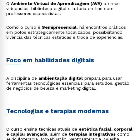
O
Ambiente Virtual de Aprendizagem (AVA)
oferece
videoaulas, biblioteca digital e tutoria on-line com
professores especialistas.
Rápido e fácil
WhatsApp
Como o curso é
Semipresencial
, há encontros práticos
em polos estrategicamente localizados, possibilitando
ou
vivência das técnicas estéticas e troca de experiências.
Foco em habilidades digitais
A disciplina de
ambientação digital
prepara para usar
ferramentas tecnológicas essenciais para estudos, gestão
Estou de acordo com a
Política de Privacidade.
e
de negócios de beleza e marketing digital.
autorizo que meus dados sejam utilizados para o
envio de conteúdos da Cruzeiro do Sul.
Tecnologias e terapias modernas
O curso ensina técnicas atuais de
estética facial, corporal
e capilar avançada
, além de
terapias integrativas
como
Auriculoterapia, Moxabustão, Ventosaterapia, Guasha,