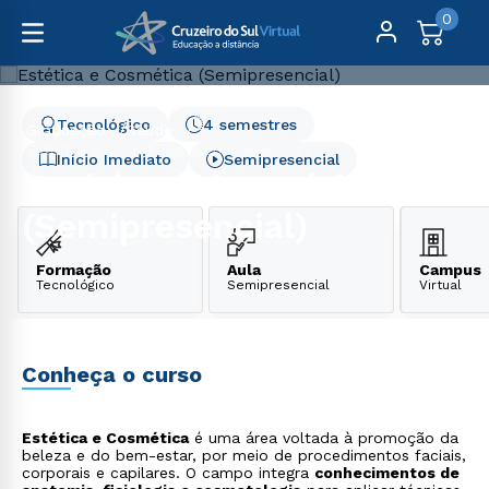
0
Tecnológico
4 semestres
Graduação
Saúde
Estética e Cosmética (Semipresencial)
Início Imediato
Semipresencial
Estética e Cosmética
(Semipresencial)
Formação
Aula
Campus
Tecnológico
Semipresencial
Virtual
Conheça o curso
Estética e Cosmética
é uma área voltada à promoção da
beleza e do bem-estar, por meio de procedimentos faciais,
corporais e capilares. O campo integra
conhecimentos de