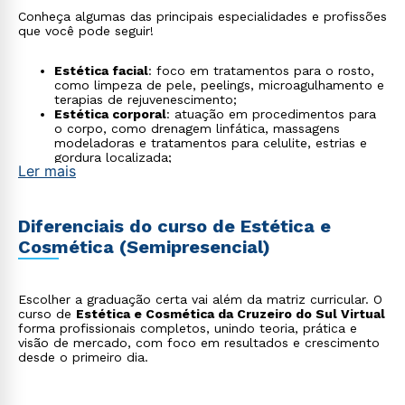
Conheça algumas das principais especialidades e profissões
que você pode seguir!
Estética facial
: foco em tratamentos para o rosto,
como limpeza de pele, peelings, microagulhamento e
terapias de rejuvenescimento;
Estética corporal
: atuação em procedimentos para
o corpo, como drenagem linfática, massagens
modeladoras e tratamentos para celulite, estrias e
gordura localizada;
Ler mais
Terapia capilar e tricologia
: realiza cuidados para
prevenir e tratar queda de cabelo, caspa e
oleosidade em excesso;
Visagismo e imagem pessoal
: o especialista nessa
Diferenciais do curso de Estética e
área analisa as características do cliente para criar
Cosmética (Semipresencial)
uma imagem pessoal harmônica, sugerindo cortes de
cabelo, maquiagem e design de sobrancelhas que
valorizem a identidade do cliente;
Estética pré e pós-cirúrgica
: atuação em parceria
Escolher a graduação certa vai além da matriz curricular. O
com cirurgiões plásticos, preparando a pele para
curso de
Estética e Cosmética da Cruzeiro do Sul Virtual
procedimentos e auxiliando na recuperação do
forma profissionais completos, unindo teoria, prática e
paciente com técnicas como a drenagem linfática,
visão de mercado, com foco em resultados e crescimento
que acelera a cicatrização e reduz edemas;
desde o primeiro dia.
Desenvolvimento de cosméticos
: pode participar
de pesquisa, criação e teste de novos produtos,
garantindo que as formulações sejam seguras e
eficazes;