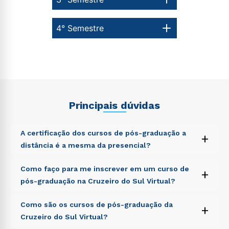
4° Semestre
Principais dúvidas
A certificação dos cursos de pós-graduação a
+
distância é a mesma da presencial?
Sed ut perspiciatis unde omnis iste natus error sit
Como faço para me inscrever em um curso de
+
voluptatem accusantium doloremque laudantium,
pós-graduação na Cruzeiro do Sul Virtual?
totam rem aperiam, eaque ipsa quae ab illo inventore
veritatis et quasi architecto beatae vitae dicta sunt
Sed ut perspiciatis unde omnis iste natus error sit
Como são os cursos de pós-graduação da
explicabo. Nemo enim ipsam voluptatem quia
+
voluptatem accusantium doloremque laudantium,
voluptas sit aspernatur aut odit aut fugit, sed quia
Cruzeiro do Sul Virtual?
totam rem aperiam, eaque ipsa quae ab illo inventore
consequuntur magni dolores eos qui ratione