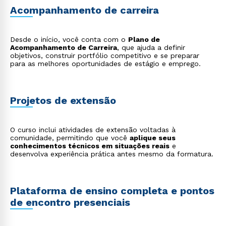
Consultoria e treinamento
: prestar consultoria para
Acompanhamento de carreira
clínicas e spas sobre novos protocolos e tecnologias;
Conteúdo digital e mídias sociais
: criar conteúdo
educativo sobre cuidados com a pele, beleza e bem-
Desde o início, você conta com o
estar, tornando-se uma autoridade no assunto.
Plano de
Acompanhamento de Carreira
, que ajuda a definir
objetivos, construir portfólio competitivo e se preparar
para as melhores oportunidades de estágio e emprego.
Projetos de extensão
O curso inclui atividades de extensão voltadas à
comunidade, permitindo que você
aplique seus
conhecimentos técnicos em situações reais
e
desenvolva experiência prática antes mesmo da formatura.
Plataforma de ensino completa e pontos
de encontro presenciais