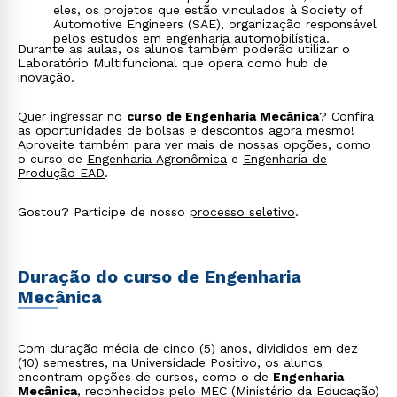
eles, os projetos que estão vinculados à Society of
Áreas de atuação do curso de
Automotive Engineers (SAE), organização responsável
Engenharia Mecânica
pelos estudos em engenharia automobilística.
Durante as aulas, os alunos também poderão utilizar o
Laboratório Multifuncional que opera como hub de
inovação.
Ao se formar no
curso de Engenharia Mecânica
, os
profissionais são capazes de executar procedimentos
que envolvam projeto, fabricação, operação e
Quer ingressar no
curso de Engenharia Mecânica
? Confira
manutenção de máquinas, equipamentos e sistemas
as oportunidades de
bolsas e descontos
agora mesmo!
mecânicos.
Aproveite também para ver mais de nossas opções, como
o curso de
Engenharia Agronômica
e
Engenharia de
São muitas as oportunidades ao se tornar
Engenheiro
Produção EAD
.
Mecânico
, podendo o profissional atuar em:
Projetos Mecânicos;
Gostou? Participe de nosso
processo seletivo
.
Manutenção Mecânica;
Ciência dos Materiais;
Indústrias;
Órgãos públicos;
Duração do curso de Engenharia
Setor energético;
Eletricidade Aplicada;
Mecânica
Mecânica dos Sólidos;
Mecânica dos Fluidos;
Carreira Acadêmica, entre outros.
Com duração média de cinco (5) anos, divididos em dez
(10) semestres, na Universidade Positivo, os alunos
encontram opções de cursos, como o de
Engenharia
Mecânica
, reconhecidos pelo MEC (Ministério da Educação)