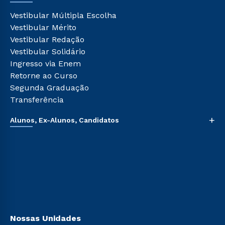
Tour Presencial
Cursos de Medicina
Vestibular Múltipla Escolha
Ética e Integridade
Cursos Livres
Vestibular Mérito
Cursos Técnicos
Vestibular Redação
Cursos Profissionalizantes
Vestibular Solidário
Ingresso via Enem
Retorne ao Curso
Segunda Graduação
Transferência
+
Alunos, Ex-Alunos, Candidatos
Sou Aluno
Sou Candidato
Sou Ex-aluno
Canais de Atendimento
Acessibilidade
Biblioteca
Nossas Unidades