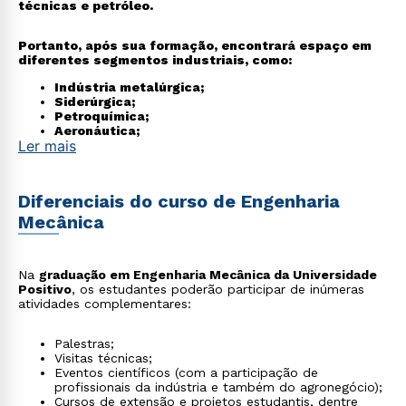
técnicas e petróleo.
Portanto, após sua formação, encontrará espaço em
diferentes segmentos industriais, como:
Indústria metalúrgica;
Siderúrgica;
Petroquímica;
Aeronáutica;
Ler mais
Aeroespacial;
Alimentícia;
De autopeças;
De papel e celulose;
Diferenciais do curso de Engenharia
De equipamentos biomédicos;
De açúcar e álcool;
Mecânica
Usinas hidrelétricas.
Esse profissional, ainda pode atuar com consultoria,
perícias e avaliações, emitindo laudos e pareceres
Na
graduação em Engenharia Mecânica da Universidade
técnicos. Os principais cargos são de diretor, gerente,
Positivo
, os estudantes poderão participar de inúmeras
coordenador e supervisor.
atividades complementares:
Deve-se obter o registro no Conselho Regional de
Palestras;
Engenharia e Agronomia (CREA) de seu estado para
Visitas técnicas;
estar habilitado a ser o responsável técnico sobre
Eventos científicos (com a participação de
obras e serviços.
profissionais da indústria e também do agronegócio);
Cursos de extensão e projetos estudantis, dentre