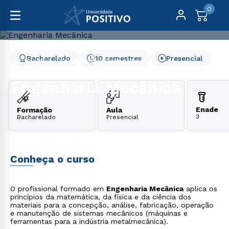
0
Bacharelado
10 semestres
Presencial
Graduação
Engenharia e Tecnologia
Engenharia Mecânica
Engenharia Mecânica
Enade
Formação
Aula
3
Bacharelado
Presencial
Conheça o curso
O profissional formado em
Engenharia Mecânica
aplica os
princípios da matemática, da física e da ciência dos
materiais para a concepção, análise, fabricação, operação
e manutenção de sistemas mecânicos (máquinas e
ferramentas para a indústria metalmecânica).