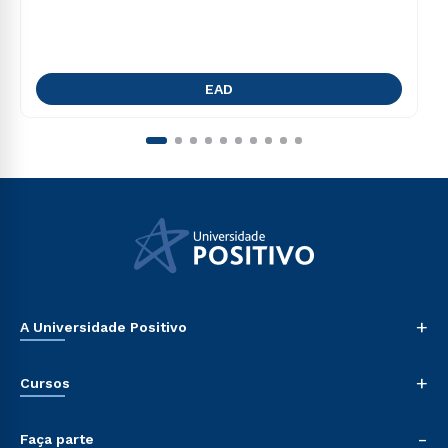
EAD
+
A Universidade Positivo
Nossa História
+
Cursos
Sala de Imprensa
Trabalhe Conosco
Graduação
-
Sou Colaborador
Faça parte
Pós-graduação