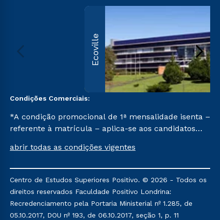
Ecoville
Condições Comerciais:
*A condição promocional de 1ª mensalidade isenta –
referente à matrícula – aplica-se aos candidatos
aprovados em todas as formas de ingresso, exceto
abrir todas as condições vigentes
na prova on-line ou agendada, que ofertam bolsas
de até 50% de desconto, ambos ingressantes no
semestre vigente, que ainda não tenham efetivado
Centro de Estudos Superiores Positivo. © 2026 - Todos os
e/ou não tenham cancelado ou trancado sua
direitos reservados Faculdade Positivo Londrina:
matrícula em uma das Instituições da Cruzeiro do
Recredenciamento pela Portaria Ministerial nº 1.285, de
Sul Educacional, no período de um ano. Tais
05.10.2017, DOU nº 193, de 06.10.2017, seção 1, p. 11