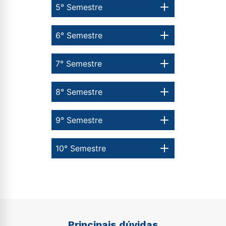
5° Semestre
ou
6° Semestre
7° Semestre
Estou de acordo com a
Política de Privacidade.
e
8° Semestre
autorizo que meus dados sejam utilizados para o
envio de conteúdos da Cruzeiro do Sul.
9° Semestre
10° Semestre
Principais dúvidas