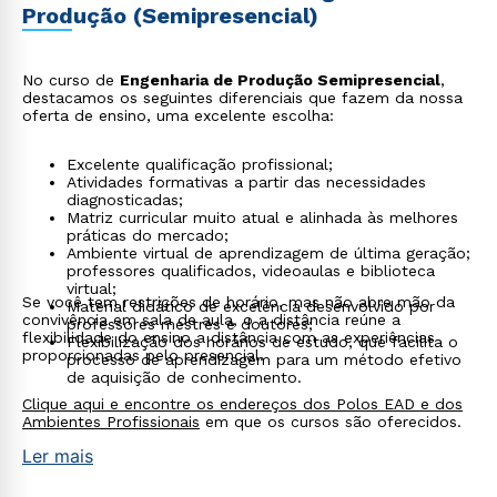
Produção (Semipresencial)
No curso de
Engenharia de Produção Semipresencial
,
destacamos os seguintes diferenciais que fazem da nossa
oferta de ensino, uma excelente escolha:
Excelente qualificação profissional;
Atividades formativas a partir das necessidades
diagnosticadas;
Matriz curricular muito atual e alinhada às melhores
práticas do mercado;
Ambiente virtual de aprendizagem de última geração;
professores qualificados, videoaulas e biblioteca
virtual;
Se você tem restrições de horário, mas não abre mão da
Material didático de excelência desenvolvido por
convivência em sala de aula, o a distância reúne a
professores mestres e doutores;
flexibilidade do ensino a distância com as experiências
Flexibilização dos horários de estudo, que facilita o
proporcionadas pelo presencial.
Rápido e fácil
processo de aprendizagem para um método efetivo
WhatsApp
de aquisição de conhecimento.
Clique aqui e encontre os endereços dos Polos EAD e dos
ou
Ambientes Profissionais
em que os cursos são oferecidos.
Ler mais