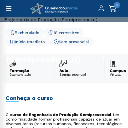
0
Bacharelado
10 semestres
Graduação
Engenharia e Tecnologia
Engenharia de Produção (Semipresencial)
Início Imediato
Semipresencial
Engenharia de Produção
(Semipresencial)
Formação
Aula
Campus
Bacharelado
Semipresencial
Virtual
Conheça o curso
O
curso de Engenharia de Produção Semipresencial
tem
como finalidade formar profissionais capazes de atuar em
diversas áreas (recursos humanos, financeiros, tecnológicos