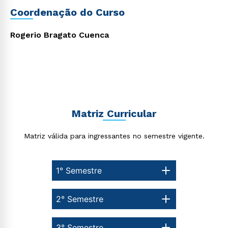
Coordenação do Curso
Rogerio Bragato Cuenca
Estou de acordo com a
Política de Privacidade.
e
autorizo que meus dados sejam utilizados para o
envio de conteúdos da Cruzeiro do Sul.
Matriz Curricular
Matriz válida para ingressantes no semestre vigente.
1° Semestre
2° Semestre
3° Semestre