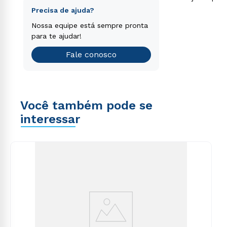
separamos para você!
consequuntur magni dolores eos qui ratione
Faça o nosso teste vocacional
Precisa de ajuda?
voluptatem sequi nesciunt.
Encontre o curso de graduação
Nossa equipe está sempre pronta
que é o ideal para você.
para te ajudar!
Teste vocacional
Fale conosco
Você também pode se
interessar