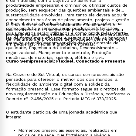
e de materiais) com o objetivo de aumentar a
produtividade empresarial e diminuir ou otimizar custos de
produção, sem esquecer das questões ambientais e de
sustentabilidade envolvidas. Para tanto ele deverá adquirir
conhecimento nas áreas de planejamento, projeto e gestão
O Engenheiro de Produção é responsável por determinar
assim como desenvolver habilidades relacionadas ao
como produto e serviços serão produzidos/ofertados,
desenvolvimento e melhoria de produtos e serviços. Sua
quais recursos serão utilizados e como produzi-las/ofertá-
principal função está relacionada à melhoria dos processos
las de forma mais eficiente e segura possível. As principais
de manufatura e processos de produção (bens e serviços)
áreas de atuação podem ser divididas em Controle de
em pequenas, médias e grandes empresas.
qualidade, Engenharia do trabalho, Desenvolvimento
organizacional, Planejamento e controle, Produção
mecânica, de materiais, química, elétrica e civil.
Curso Semipresencial: Flexível, Conectado e Presente
Na Cruzeiro do Sul Virtual, os cursos semipresenciais são
pensados para oferecer o melhor dos dois mundos: a
flexibilidade do ambiente digital com a solidez da
formação presencial. Esse formato segue as diretrizes da
nova regulamentação da Educação a Distância, conforme o
Decreto nº 12.456/2025 e a Portaria MEC nº 378/2025.
O estudante participa de uma jornada acadêmica que
integra:
Momentos presenciais essenciais, realizados em
polos ou na sede, que fortalecem a vivência