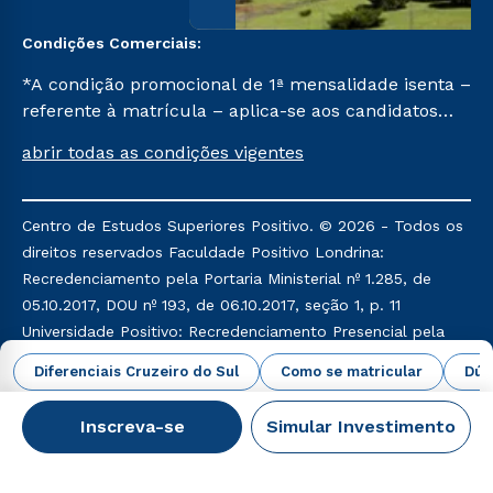
Condições Comerciais:
*A condição promocional de 1ª mensalidade isenta –
referente à matrícula – aplica-se aos candidatos
aprovados em todas as formas de ingresso, exceto
abrir todas as condições vigentes
na prova on-line ou agendada, que ofertam bolsas
de até 50% de desconto, ambos ingressantes no
semestre vigente, que ainda não tenham efetivado
Centro de Estudos Superiores Positivo. © 2026 - Todos os
e/ou não tenham cancelado ou trancado sua
direitos reservados Faculdade Positivo Londrina:
matrícula em uma das Instituições da Cruzeiro do
Recredenciamento pela Portaria Ministerial nº 1.285, de
Sul Educacional, no período de um ano. Tais
05.10.2017, DOU nº 193, de 06.10.2017, seção 1, p. 11
condições não se aplicam aos cursos de Medicina, e
Universidade Positivo: Recredenciamento Presencial pela
também para matriculados via FIES, Prouni e
Portaria Ministerial nº 169, de 03.02.2017, DOU nº 26, de
Diferenciais Cruzeiro do Sul
Como se matricular
Dúv
outros programas governamentais, e não se
06.02.2017, seção 1, p. 15 Credenciamento EAD pela
acumula com nenhuma outra campanha ofertada
Portaria Ministerial nº 1.071, de 01.11.2013, DOU nº 43, de
Inscreva-se
Simular Investimento
pela Instituição.
04.11.2013, seção 1, p. 43
CNPJ: 78.791.712/0001-63