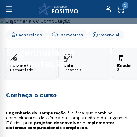
0
Bacharelado
8 semestres
Presencial
Graduação
Engenharia e Tecnologia
Engenharia de Computação
Engenharia de
Computação
Enade
Formação
Aula
3
Bacharelado
Presencial
Conheça o curso
Engenharia da Computação
é a área que combina
conhecimentos de Ciência da Computação e da Engenharia
Elétrica para
projetar, desenvolver e implementar
sistemas computacionais complexos
.