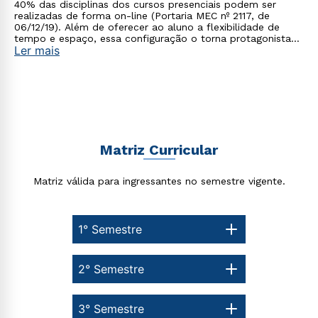
40% das disciplinas dos cursos presenciais podem ser
realizadas de forma on-line (Portaria MEC nº 2117, de
06/12/19). Além de oferecer ao aluno a flexibilidade de
tempo e espaço, essa configuração o torna protagonista
Ler mais
no processo de construção do seu conhecimento.
Estou de acordo com a
Política de Privacidade.
e
autorizo que meus dados sejam utilizados para o
envio de conteúdos da Cruzeiro do Sul.
Matriz Curricular
Matriz válida para ingressantes no semestre vigente.
1° Semestre
2° Semestre
3° Semestre