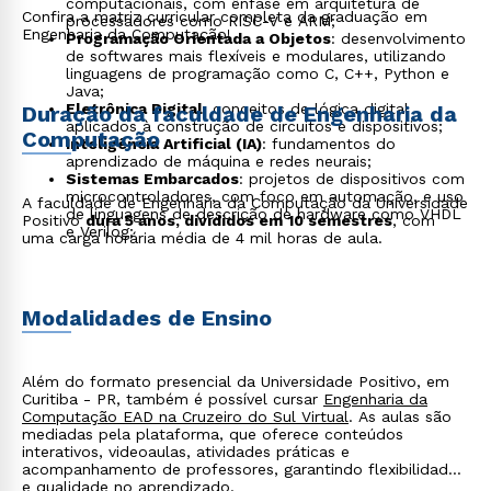
computacionais, com ênfase em arquitetura de
Confira a matriz curricular completa da graduação em
processadores como RISC-V e ARM;
Engenharia da Computação!
Programação Orientada a Objetos
: desenvolvimento
de softwares mais flexíveis e modulares, utilizando
linguagens de programação como C, C++, Python e
Java;
Eletrônica Digital
: conceitos de lógica digital
Duração da faculdade de Engenharia da
aplicados à construção de circuitos e dispositivos;
Computação
Inteligência Artificial (IA)
: fundamentos do
aprendizado de máquina e redes neurais;
Sistemas Embarcados
: projetos de dispositivos com
microcontroladores, com foco em automação, e uso
A faculdade de Engenharia da Computação da Universidade
de linguagens de descrição de hardware como VHDL
Positivo
dura 5 anos, divididos em 10 semestres
, com
e Verilog;
uma carga horária média de 4 mil horas de aula.
Modalidades de Ensino
Além do formato presencial da Universidade Positivo, em
Curitiba - PR, também é possível cursar
Engenharia da
Computação EAD na Cruzeiro do Sul Virtual
. As aulas são
mediadas pela plataforma, que oferece conteúdos
interativos, videoaulas, atividades práticas e
acompanhamento de professores, garantindo flexibilidade
e qualidade no aprendizado.