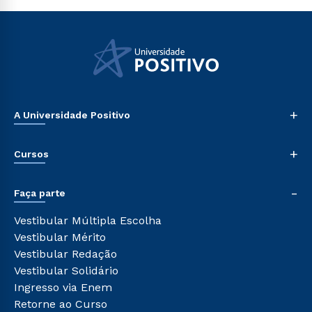
+
A Universidade Positivo
Nossa História
+
Cursos
Sala de Imprensa
Trabalhe Conosco
Graduação
-
Sou Colaborador
Faça parte
Pós-graduação
Tour Presencial
Cursos de Medicina
Vestibular Múltipla Escolha
Ética e Integridade
Cursos Livres
Vestibular Mérito
Cursos Técnicos
Vestibular Redação
Cursos Profissionalizantes
Vestibular Solidário
Ingresso via Enem
Retorne ao Curso