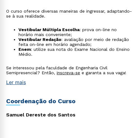
autorizo que meus dados sejam utilizados para o
envio de conteúdos da Cruzeiro do Sul.
O curso oferece diversas maneiras de ingressar, adaptando-
se à sua realidade.
Vestibular Múltipla Escolha
: prova on-line no
horário mais conveniente;
Vestibular Redação
: avaliação por meio de redação
feita on-line em horário agendado;
Enem
: utilize sua nota do Exame Nacional do Ensino
Médio.
Se interessou pela faculdade de Engenharia Civil
Semipresencial? Então,
inscreva-se
e garanta a sua vaga!
Ler mais
Coordenação do Curso
Samuel Dereste dos Santos