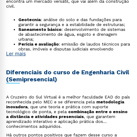
encontra um mercado versátil, que vai além da construção
civil.
Geotecnia
: análise do solo e das fundações para
garantir a segurança e a estabilidade de estruturas;
Saneamento básico
: desenvolvimento de sistemas
de abastecimento de água, esgoto e drenagem
urbana;
Perícia e avaliação
: emissão de laudos técnicos para
obras, imóveis e disputas judiciais envolvendo
Ler mais
engenharia;
Engenharia ambiental
: atuação em projetos
sustentáveis, recuperação de áreas degradadas e
licenciamento ambiental;
Diferenciais do curso de Engenharia Civil
Planejamento urbano
: participação em projetos de
(Semipresencial)
mobilidade, habitação e crescimento sustentável das
cidades;
Gestão de projetos e consultoria
: atuação
estratégica em escritórios de engenharia,
A Cruzeiro do Sul Virtual é a melhor faculdade EAD do país
construtoras e empresas de planejamento;
reconhecida pelo MEC e se diferencia pela
metodologia
Infraestrutura de transportes
: foco em rodovias,
inovadora
, que une teoria e prática com suporte
ferrovias, portos, aeroportos e mobilidade urbana;
tecnológico de ponta, e pela
combinação entre o ensino
Energia e grandes estruturas
: atuação em usinas
a distância e atividades presenciais
, que garantem
hidrelétricas, parques eólicos, solares e obras de
aprendizado interativo e aplicação prática dos
infraestrutura energética;
conhecimentos adquiridos.
Construções sustentáveis e certificações
ambientais
: demanda por projetos com certificações
Há outros pontos positivos que fazem desse curso a