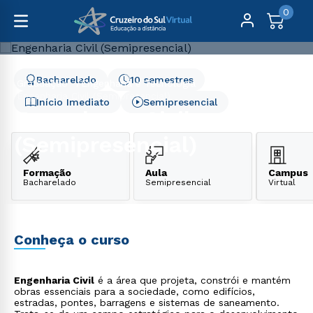
0
Bacharelado
10 semestres
Graduação
Engenharia e Tecnologia
Engenharia Civil (Semipresencial)
Início Imediato
Semipresencial
Engenharia Civil
(Semipresencial)
Formação
Aula
Campus
Bacharelado
Semipresencial
Virtual
Conheça o curso
Engenharia Civil
é a área que projeta, constrói e mantém
obras essenciais para a sociedade, como edifícios,
estradas, pontes, barragens e sistemas de saneamento.