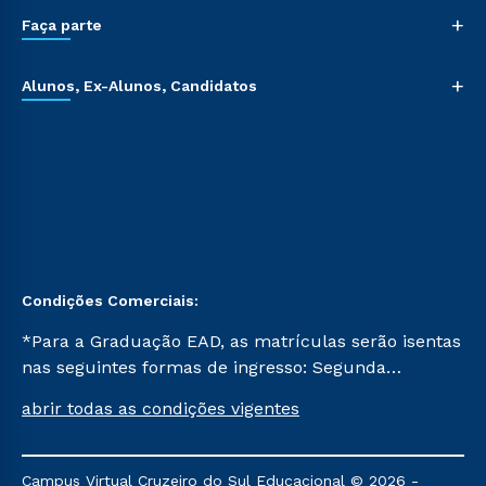
+
Faça parte
+
Alunos, Ex-Alunos, Candidatos
Condições Comerciais:
*Para a Graduação EAD, as matrículas serão isentas
nas seguintes formas de ingresso: Segunda
Graduação, Segunda Graduação 2.0 e Transferência.
abrir todas as condições vigentes
Já para as demais, a taxa de matrícula será de R$
49. *Para a Pós-graduação EAD, as ofertas
mencionadas são referentes aos cursos: Ensino
Campus Virtual Cruzeiro do Sul Educacional © 2026 -