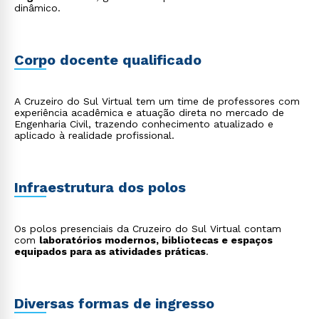
dinâmico.
Corpo docente qualificado
A Cruzeiro do Sul Virtual tem um time de professores com
experiência acadêmica e atuação direta no mercado de
Engenharia Civil, trazendo conhecimento atualizado e
aplicado à realidade profissional.
Rápido e fácil
WhatsApp
Infraestrutura dos polos
ou
Os polos presenciais da Cruzeiro do Sul Virtual contam
com
laboratórios modernos, bibliotecas e espaços
equipados para as atividades práticas
.
Diversas formas de ingresso
Estou de acordo com a
Política de Privacidade.
e