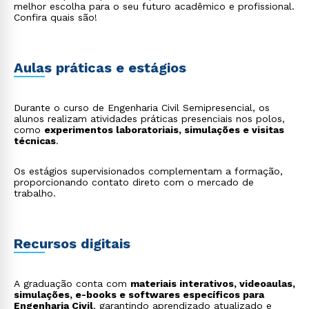
como LEED e AQUA-HQE, que avaliam eficiência
melhor escolha para o seu futuro acadêmico e profissional.
energética, uso racional de recursos e impacto
Confira quais são!
ambiental.
Aulas práticas e estágios
Durante o curso de Engenharia Civil Semipresencial, os
alunos realizam atividades práticas presenciais nos polos,
como
experimentos laboratoriais, simulações e visitas
técnicas
.
Os estágios supervisionados complementam a formação,
proporcionando contato direto com o mercado de
trabalho.
Recursos digitais
A graduação conta com
materiais interativos, videoaulas,
simulações, e-books e softwares específicos para
Engenharia Civil
, garantindo aprendizado atualizado e