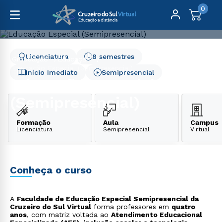
0
Licenciatura
8 semestres
Graduação
Educação
Educação Especial (Semipresencial)
Início Imediato
Semipresencial
Educação Especial
(Semipresencial)
Formação
Aula
Campus
Licenciatura
Semipresencial
Virtual
Conheça o curso
A
Faculdade de Educação Especial Semipresencial da
Cruzeiro do Sul Virtual
forma professores em
quatro
anos
, com matriz voltada ao
Atendimento Educacional