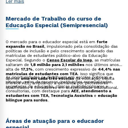
Ler mais
Mercado de Trabalho do curso de
Educação Especial (Semipresencial)
O mercado para o educador especial está em
forte
expansão no Brasil
, impulsionado pela consolidação das
políticas de inclusão e pelo crescimento acelerado das
matrículas de estudantes público-alvo da Educação
Especial. Segundo o
Censo Escolar do Inep
,
as matrículas
saltaram de
1,8 milhão para 2,1 milhões
nos últimos anos,
alta de
17,2%
, com crescimento expressivo de
44,4% nas
matrículas de estudantes com TEA
. Isso significa que
As oportunidades se distribuem em escolas públicas e
apenas
uma em cada três escolas
da educação básica
privadas, salas de recursos, instituições especializadas,
oferece AEE, ampliando a demanda por professores
secretarias de educação, clínicas multidisciplinares e
qualificados e consultores em acessibilidade educacional.
consultorias, com destaque para
AEE, atendimento a
estudantes com TEA, Tecnologia Assistiva
e
educação
bilíngue para surdos
.
Áreas de atuação para o educador
especial