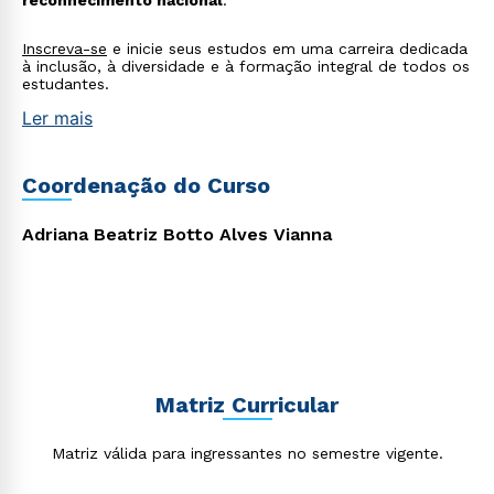
reconhecimento nacional
.
Inscreva-se
e inicie seus estudos em uma carreira dedicada
à inclusão, à diversidade e à formação integral de todos os
estudantes.
Ler mais
Estou de acordo com a
Política de Privacidade.
e
autorizo que meus dados sejam utilizados para o
envio de conteúdos da Cruzeiro do Sul.
Coordenação do Curso
Adriana Beatriz Botto Alves Vianna
Matriz Curricular
Matriz válida para ingressantes no semestre vigente.