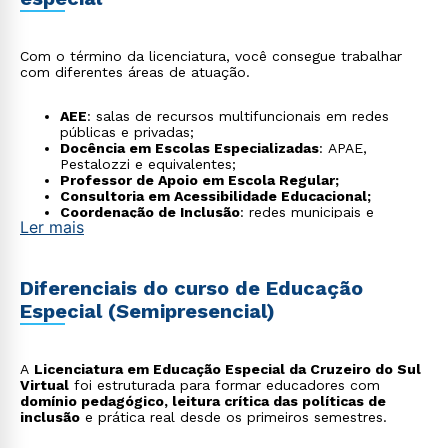
Com o término da licenciatura, você consegue trabalhar
com diferentes áreas de atuação.
AEE
: salas de recursos multifuncionais em redes
públicas e privadas;
Docência em Escolas Especializadas
: APAE,
Pestalozzi e equivalentes;
Professor de Apoio em Escola Regular;
Consultoria em Acessibilidade Educacional;
Coordenação de Inclusão
: redes municipais e
Ler mais
estaduais;
Tecnologia Assistiva
: recursos e adaptações
pedagógicas;
Estimulação Precoce
: crianças de 0 a 3 anos;
Diferenciais do curso de Educação
Produção de Materiais Pedagógicos Adaptados;
Especial (Semipresencial)
Políticas Públicas Educacionais;
Docência e Pesquisa acadêmica.
A
Licenciatura em Educação Especial da Cruzeiro do Sul
Virtual
foi estruturada para formar educadores com
domínio pedagógico, leitura crítica das políticas de
inclusão
e prática real desde os primeiros semestres.