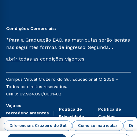
Condições Comerciais:
*Para a Graduação EAD, as matrículas serão isentas
nas seguintes formas de ingresso: Segunda
Graduação, Segunda Graduação 2.0 e Transferência.
abrir todas as condições vigentes
Já para as demais, a taxa de matrícula será de R$
49. *Para a Pós-graduação EAD, as ofertas
mencionadas são referentes aos cursos: Ensino
Campus Virtual Cruzeiro do Sul Educacional © 2026 -
Religioso, Geografia para a Docência e Metodologia
Todos os direitos reservados.
do Ensino de História: Questões Atuais.
CNPJ: 62.984.091/0001-02
Veja os
Política de
Política de
recredenciamentos
Privacidade
Cookies
aqui
Diferenciais Cruzeiro do Sul
Como se matricular
Dúv