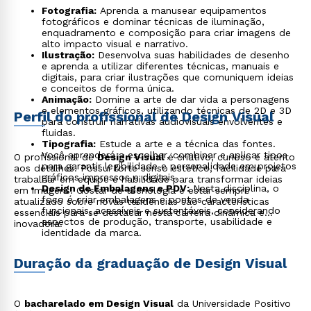
Fotografia:
Aprenda a manusear equipamentos
fotográficos e dominar técnicas de iluminação,
enquadramento e composição para criar imagens de
alto impacto visual e narrativo.
Ilustração:
Desenvolva suas habilidades de desenho
e aprenda a utilizar diferentes técnicas, manuais e
digitais, para criar ilustrações que comuniquem ideias
e conceitos de forma única.
Animação:
Domine a arte de dar vida a personagens
e elementos gráficos, utilizando técnicas de 2D e 3D
Perfil do profissional de Design Visual
para construir narrativas audiovisuais envolventes e
fluidas.
Tipografia:
Estude a arte e a técnica das fontes.
Você aprenderá a escolher, combinar e aplicar tipos
O profissional de
Design Visual
é criativo, curioso e atento
para garantir legibilidade e personalidade em projetos
aos detalhes. Possui forte senso estético, facilidade para
gráficos impressos e digitais.
trabalhar em equipe e habilidade para transformar ideias
Design de Embalagens e PDV:
Nesta disciplina, o
em imagens. Gostar de tecnologia e estar sempre
foco é criar embalagens e pontos de venda
atualizado sobre novas tendências são características
funcionais, acessíveis e sustentáveis, considerando
essenciais para se destacar nesta carreira dinâmica e
aspectos de produção, transporte, usabilidade e
inovadora.
identidade da marca.
Duração da graduação de Design Visual
O
bacharelado em Design Visual
da Universidade Positivo