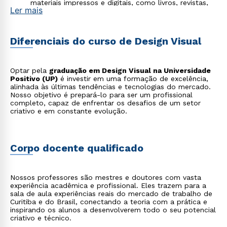
materiais impressos e digitais, como livros, revistas,
Rápido e fácil
Ler mais
jornais e e-books, organizando o conteúdo de forma
WhatsApp
clara e visualmente agradável.
Design de interfaces (UI/UX):
Desenvolvimento da
ou
aparência e da interatividade de sites, aplicativos e
Diferenciais do curso de Design Visual
softwares, com foco em criar uma experiência de uso
intuitiva, eficiente e satisfatória para o usuário.
Gráficos em movimento:
Criação de vídeos e
animações para publicidade, redes sociais, vinhetas
Optar pela
graduação em Design Visual na Universidade
de programas e projetos audiovisuais, combinando
Positivo (UP)
é investir em uma formação de excelência,
elementos de design, vídeo e som.
alinhada às últimas tendências e tecnologias do mercado.
Visualização de dados (Data Viz):
Transformação de
Nosso objetivo é prepará-lo para ser um profissional
dados complexos em gráficos, infográficos e painéis
completo, capaz de enfrentar os desafios de um setor
interativos, facilitando a compreensão e a análise de
Estou de acordo com a
Política de Privacidade.
e
criativo e em constante evolução.
informações de maneira clara e objetiva.
autorizo que meus dados sejam utilizados para o
envio de conteúdos da Cruzeiro do Sul.
Corpo docente qualificado
Nossos professores são mestres e doutores com vasta
experiência acadêmica e profissional. Eles trazem para a
sala de aula experiências reais do mercado de trabalho de
Curitiba e do Brasil, conectando a teoria com a prática e
inspirando os alunos a desenvolverem todo o seu potencial
criativo e técnico.