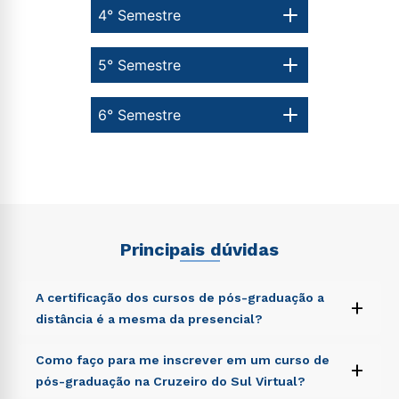
4° Semestre
5° Semestre
6° Semestre
Principais dúvidas
A certificação dos cursos de pós-graduação a
+
distância é a mesma da presencial?
Sed ut perspiciatis unde omnis iste natus error sit
Como faço para me inscrever em um curso de
+
voluptatem accusantium doloremque laudantium,
pós-graduação na Cruzeiro do Sul Virtual?
totam rem aperiam, eaque ipsa quae ab illo inventore