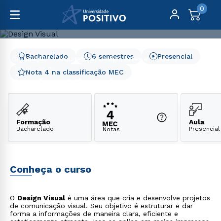
0
Bacharelado
6 semestres
Presencial
Graduação
Arquitetura, Design, Artes e Moda
Design Visual
Nota 4 na classificação MEC
Design Visual
Formação
Aula
Bacharelado
Presencial
Notas
Conheça o curso
O
Design Visual
é uma área que cria e desenvolve projetos
de comunicação visual. Seu objetivo é estruturar e dar
forma a informações de maneira clara, eficiente e