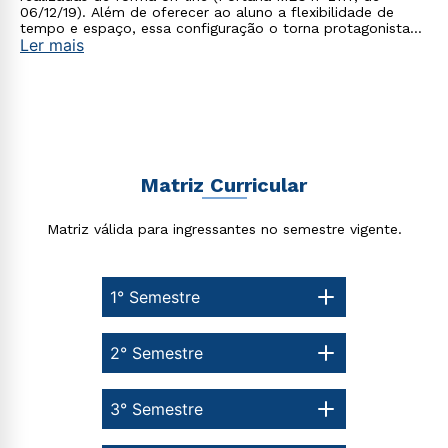
06/12/19). Além de oferecer ao aluno a flexibilidade de
tempo e espaço, essa configuração o torna protagonista
Ler mais
no processo de construção do seu conhecimento.
Matriz Curricular
Matriz válida para ingressantes no semestre vigente.
1° Semestre
2° Semestre
3° Semestre