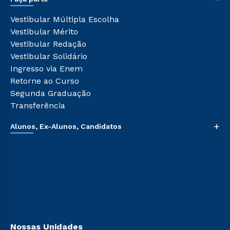
Pós-graduação
Tour Presencial
Cursos de Medicina
Vestibular Múltipla Escolha
Ética e Integridade
Cursos Livres
Vestibular Mérito
Cursos Técnicos
Vestibular Redação
Cursos Profissionalizantes
Vestibular Solidário
Ingresso via Enem
Retorne ao Curso
Segunda Graduação
Transferência
+
Alunos, Ex-Alunos, Candidatos
Sou Aluno
Sou Candidato
Sou Ex-aluno
Canais de Atendimento
Acessibilidade
Biblioteca
Nossas Unidades