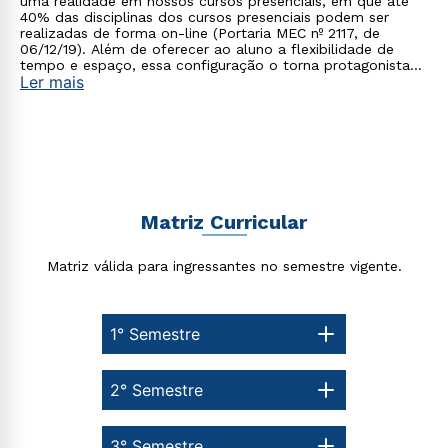
uma realidade em nossos cursos presenciais, em que até
40% das disciplinas dos cursos presenciais podem ser
realizadas de forma on-line (Portaria MEC nº 2117, de
06/12/19). Além de oferecer ao aluno a flexibilidade de
tempo e espaço, essa configuração o torna protagonista
Ler mais
no processo de construção do seu conhecimento.
Rápido e fácil
WhatsApp
Matriz Curricular
ou
Matriz válida para ingressantes no semestre vigente.
1° Semestre
2° Semestre
Estou de acordo com a
Política de Privacidade.
e
autorizo que meus dados sejam utilizados para o
envio de conteúdos da Cruzeiro do Sul.
3° Semestre