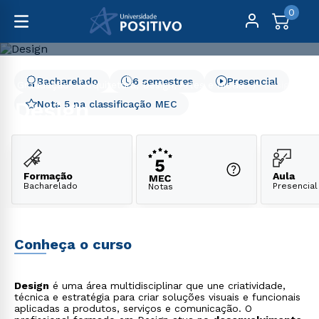
0
Bacharelado
6 semestres
Presencial
Graduação
Arquitetura, Design, Artes e Moda
Design
Design
Nota 5 na classificação MEC
Formação
Aula
Bacharelado
Presencial
Notas
Conheça o curso
Design
é uma área multidisciplinar que une criatividade,
técnica e estratégia para criar soluções visuais e funcionais
aplicadas a produtos, serviços e comunicação. O