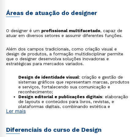
Áreas de atuação do designer
O designer é um
profissional multifacetado
, capaz de
atuar em diversos setores e assumir diferentes funções.
Além dos campos tradicionais, como criação visual e
design de produtos, a formação multidisciplinar permite
que o designer desenvolva soluções inovadoras e
estratégicas para mercados variados.
Design de identidade visual
: criação e gestão de
sistemas gráficos que representam marcas, produtos
e serviços, fortalecendo sua comunicação e
reconhecimento;
Design editorial e publicações digitais
: elaboração
de layouts e conteúdos para livros, revistas, e
plataformas digitais, combinando estética e
Ler mais
funcionalidade para melhorar a experiência do leitor;
Design de embalagens e sinalização
:
desenvolvimento de embalagens criativas e
funcionais, além de sistemas de sinalização que
Diferenciais do curso de Design
facilitam a navegação em espaços físicos e virtuais;
Design de produto e mobiliário
: criação de objetos