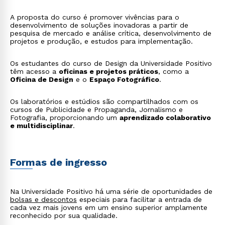
e móveis que unem ergonomia, estética e inovação
tecnológica para o uso cotidiano;
A proposta do curso é promover vivências para o
Design de serviços
: planejamento e melhoria de
desenvolvimento de soluções inovadoras a partir de
serviços para tornar processos mais eficientes e
pesquisa de mercado e análise crítica, desenvolvimento de
agradáveis ao usuário, integrando experiência e
projetos e produção, e estudos para implementação.
funcionalidade;
Concept design e prototipagem
: desenvolvimento
de conceitos e protótipos para produtos, ambientes
Os estudantes do curso de Design da Universidade Positivo
ou sistemas ainda em fase inicial, usando técnicas
têm acesso a
oficinas e projetos práticos
, como a
avançadas e tecnologia 3D;
Oficina de Design
e o
Espaço Fotográfico
.
Design autoral e empreendedorismo criativo
:
criação de coleções e projetos originais, explorando
Os laboratórios e estúdios são compartilhados com os
inovação e identidade pessoal no mercado;
cursos de Publicidade e Propaganda, Jornalismo e
Consultoria em design estratégico
: atuação em
Fotografia, proporcionando um
aprendizado colaborativo
empresas ou como freelancer para analisar, planejar
e multidisciplinar
.
e implementar soluções de design que impactam
resultados de negócios;
Design inclusivo e de acessibilidade
:
desenvolvimento de produtos e ambientes que
atendem às necessidades de todos os usuários,
Formas de ingresso
promovendo a inclusão social;
Design para sustentabilidade
: criação de soluções
que consideram impactos ambientais, priorizando
materiais, processos e produtos ecoeficientes.
Na Universidade Positivo há uma série de oportunidades de
bolsas e descontos
especiais para facilitar a entrada de
cada vez mais jovens em um ensino superior amplamente
reconhecido por sua qualidade.