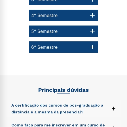
4° Semestre
5° Semestre
6° Semestre
Principais dúvidas
A certificação dos cursos de pós-graduação a
+
distância é a mesma da presencial?
Sed ut perspiciatis unde omnis iste natus error sit
Como faço para me inscrever em um curso de