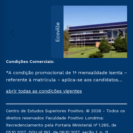
Ecoville
Condições Comerciais:
*A condição promocional de 1ª mensalidade isenta –
referente à matrícula – aplica-se aos candidatos
aprovados em todas as formas de ingresso, exceto
abrir todas as condições vigentes
na prova on-line ou agendada, que ofertam bolsas
de até 50% de desconto, ambos ingressantes no
semestre vigente, que ainda não tenham efetivado
Centro de Estudos Superiores Positivo. © 2026 - Todos os
e/ou não tenham cancelado ou trancado sua
direitos reservados Faculdade Positivo Londrina:
matrícula em uma das Instituições da Cruzeiro do
Recredenciamento pela Portaria Ministerial nº 1.285, de
Sul Educacional, no período de um ano. Tais
05.10.2017, DOU nº 193, de 06.10.2017, seção 1, p. 11