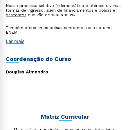
Estou de acordo com a
Política de Privacidade.
e
Nosso processo seletivo é democrático e oferece diversas
autorizo que meus dados sejam utilizados para o
formas de ingresso, além de financiamentos e
bolsas e
envio de conteúdos da Cruzeiro do Sul.
descontos
que vão de 10% a 100%.
Também oferecemos bolsas conforme a sua nota no
ENEM
.
Ler mais
Coordenação do Curso
Douglas Almendro
Matriz Curricular
Matriz válida para ingressantes no semestre vigente.