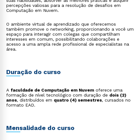
suas habilidades, absorver as melhores práticas e adquirir
percepções valiosas para a resolução de desafios em
Computação em Nuvem.
O ambiente virtual de aprendizado que oferecemos
também promove o networking, proporcionando a você um
espaço para interagir com colegas que compartilham
interesses em comum, possibilitando colaborações e
acesso a uma ampla rede profissional de especialistas na
área.
Duração do curso
Rápido e fácil
WhatsApp
A
faculdade de Computação em Nuvem
oferece uma
ou
formação de nível tecnológico com duração de
dois (2)
anos
, distribuídos em
quatro (4) semestres
, cursados no
formato EAD.
Mensalidade do curso