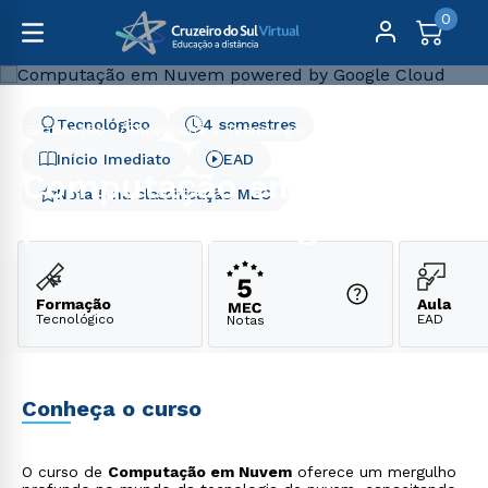
0
Tecnológico
4 semestres
Graduação
Engenharia e Tecnologia
Computação em Nuvem powered by Google Cloud
Início Imediato
EAD
Computação em Nuvem
Nota 5 na classificação MEC
powered by Google Cloud
Formação
Aula
Tecnológico
EAD
Notas
Conheça o curso
O curso de
Computação em Nuvem
oferece um mergulho