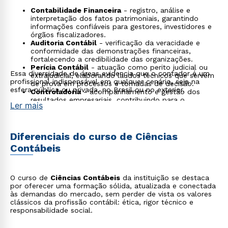
Contabilidade Financeira
- registro, análise e
interpretação dos fatos patrimoniais, garantindo
informações confiáveis para gestores, investidores e
órgãos fiscalizadores.
Auditoria Contábil
- verificação da veracidade e
conformidade das demonstrações financeiras,
fortalecendo a credibilidade das organizações.
Perícia Contábil
- atuação como perito judicial ou
Essa diversidade de áreas evidencia que o contador é um
extrajudicial, elaborando laudos técnicos que servem
profissional indispensável em qualquer cenário, seja na
de prova em processos e tomadas de decisão.
esfera pública ou privada, no Brasil ou no exterior.
Controladoria
- acompanhamento e gestão dos
resultados empresariais, contribuindo para o
Ler mais
planejamento estratégico e a sustentabilidade
financeira.
Planejamento e Consultoria Tributária
- elaboração
de estratégias para otimização fiscal e atendimento
Diferenciais do curso de Ciências
às exigências legais.
Contábeis
Setor Público
- execução e fiscalização da gestão
financeira e orçamentária em órgãos governamentais.
Ensino e Pesquisa
- formação de novos
profissionais e produção de conhecimento científico
O curso de
Ciências Contábeis
da instituição se destaca
na área contábil.
por oferecer uma formação sólida, atualizada e conectada
às demandas do mercado, sem perder de vista os valores
clássicos da profissão contábil: ética, rigor técnico e
responsabilidade social.