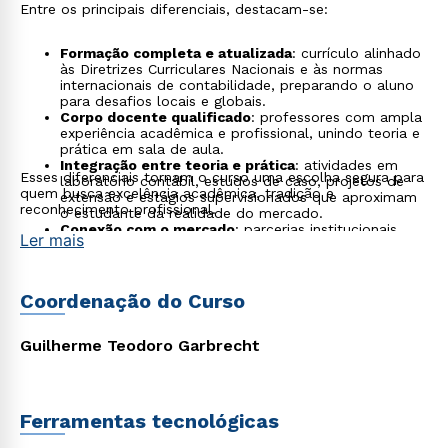
Entre os principais diferenciais, destacam-se:
Formação completa e atualizada
: currículo alinhado
às Diretrizes Curriculares Nacionais e às normas
internacionais de contabilidade, preparando o aluno
para desafios locais e globais.
Corpo docente qualificado
: professores com ampla
experiência acadêmica e profissional, unindo teoria e
prática em sala de aula.
Integração entre teoria e prática
: atividades em
Esses diferenciais tornam o curso uma escolha segura para
laboratório contábil, estudos de caso, projetos de
quem busca excelência acadêmica, tradição e
extensão e estágios supervisionados que aproximam
reconhecimento profissional.
o estudante da realidade do mercado.
Conexão com o mercado
: parcerias institucionais,
Ler mais
palestras com profissionais de referência e eventos
que estimulam o networking e a empregabilidade.
Formação ética e humanista
: além do domínio
técnico, o curso valoriza a formação cidadã,
Coordenação do Curso
preparando o futuro contador para atuar de forma
responsável e comprometida com a sociedade.
Infraestrutura de qualidade
: recursos modernos que
Guilherme Teodoro Garbrecht
favorecem o aprendizado aplicado, em sintonia com
as necessidades do mundo corporativo.
Ferramentas tecnológicas