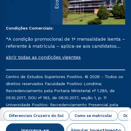
Condições Comerciais:
*A condição promocional de 1ª mensalidade isenta –
referente à matrícula – aplica-se aos candidatos
aprovados em todas as formas de ingresso, exceto
abrir todas as condições vigentes
na prova on-line ou agendada, que ofertam bolsas
de até 50% de desconto, ambos ingressantes no
semestre vigente, que ainda não tenham efetivado
Centro de Estudos Superiores Positivo. © 2026 - Todos os
e/ou não tenham cancelado ou trancado sua
direitos reservados Faculdade Positivo Londrina:
matrícula em uma das Instituições da Cruzeiro do
Recredenciamento pela Portaria Ministerial nº 1.285, de
Sul Educacional, no período de um ano. Tais
05.10.2017, DOU nº 193, de 06.10.2017, seção 1, p. 11
condições não se aplicam aos cursos de Medicina, e
Universidade Positivo: Recredenciamento Presencial pela
também para matriculados via FIES, Prouni e
Portaria Ministerial nº 169, de 03.02.2017, DOU nº 26, de
Diferenciais Cruzeiro do Sul
Como se matricular
Dúv
outros programas governamentais, e não se
06.02.2017, seção 1, p. 15 Credenciamento EAD pela
acumula com nenhuma outra campanha ofertada
Portaria Ministerial nº 1.071, de 01.11.2013, DOU nº 43, de
Inscreva-se
Simular Investimento
pela Instituição.