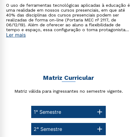
O uso de ferramentas tecnológicas aplicadas à educação é
uma realidade em nossos cursos presenciais, em que até
40% das disciplinas dos cursos presenciais podem ser
realizadas de forma on-line (Portaria MEC nº 2117, de
06/12/19). Além de oferecer ao aluno a flexibilidade de
tempo e espaço, essa configuração o torna protagonista
Ler mais
no processo de construção do seu conhecimento.
Matriz Curricular
Matriz válida para ingressantes no semestre vigente.
1° Semestre
2° Semestre