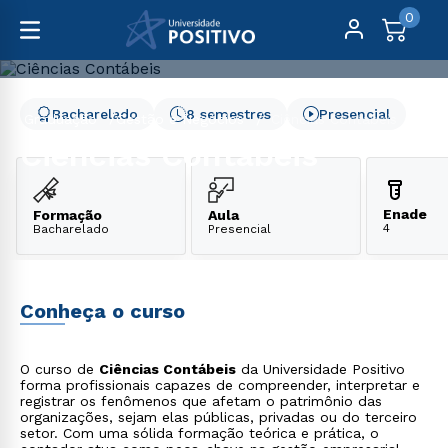
0
Bacharelado
8 semestres
Presencial
Graduação
Gestão e Negócios
Ciências Contábeis
Ciências Contábeis
Enade
Formação
Aula
4
Bacharelado
Presencial
Conheça o curso
O curso de
Ciências Contábeis
da Universidade Positivo
forma profissionais capazes de compreender, interpretar e
registrar os fenômenos que afetam o patrimônio das
organizações, sejam elas públicas, privadas ou do terceiro
setor. Com uma sólida formação teórica e prática, o