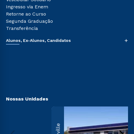
Ingresso via Enem
Retorne ao Curso
Segunda Graduação
Transferência
+
Alunos, Ex-Alunos, Candidatos
Sou Aluno
Sou Candidato
Sou Ex-aluno
Canais de Atendimento
Acessibilidade
Biblioteca
Nossas Unidades
Ecoville