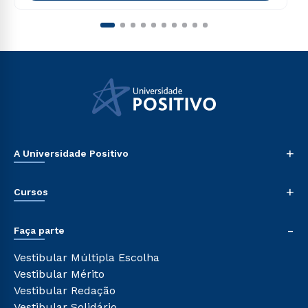
+
A Universidade Positivo
Nossa História
+
Cursos
Sala de Imprensa
Trabalhe Conosco
Graduação
-
Sou Colaborador
Faça parte
Pós-graduação
Tour Presencial
Cursos de Medicina
Vestibular Múltipla Escolha
Ética e Integridade
Cursos Livres
Vestibular Mérito
Cursos Técnicos
Vestibular Redação
Cursos Profissionalizantes
Vestibular Solidário