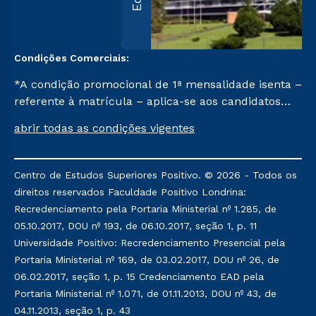
Condições Comerciais:
*A condição promocional de 1ª mensalidade isenta –
referente à matrícula – aplica-se aos candidatos
aprovados em todas as formas de ingresso, exceto
abrir todas as condições vigentes
na prova on-line ou agendada, que ofertam bolsas
de até 50% de desconto, ambos ingressantes no
semestre vigente, que ainda não tenham efetivado
Centro de Estudos Superiores Positivo. © 2026 - Todos os
e/ou não tenham cancelado ou trancado sua
direitos reservados Faculdade Positivo Londrina:
matrícula em uma das Instituições da Cruzeiro do
Recredenciamento pela Portaria Ministerial nº 1.285, de
Sul Educacional, no período de um ano. Tais
05.10.2017, DOU nº 193, de 06.10.2017, seção 1, p. 11
condições não se aplicam aos cursos de Medicina, e
Universidade Positivo: Recredenciamento Presencial pela
também para matriculados via FIES, Prouni e
Portaria Ministerial nº 169, de 03.02.2017, DOU nº 26, de
outros programas governamentais, e não se
06.02.2017, seção 1, p. 15 Credenciamento EAD pela
acumula com nenhuma outra campanha ofertada
Portaria Ministerial nº 1.071, de 01.11.2013, DOU nº 43, de
pela Instituição.
04.11.2013, seção 1, p. 43