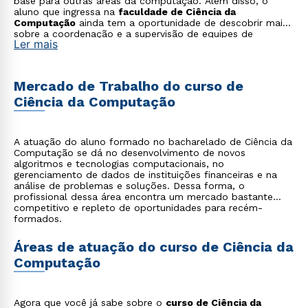
base para outras áreas da computação. Além disso, o
aluno que ingressa na
faculdade de Ciência da
Computação
ainda tem a oportunidade de descobrir mais
sobre a coordenação e a supervisão de equipes de
Ler mais
trabalho, soluções para a automação de processos
computacionais e novas aplicações para o uso dos
computadores. Tudo isso contando ainda com a ajuda de
um time de mestres e doutores altamente qualificados e
Mercado de Trabalho do curso de
que estão sempre preparados para indicar leituras e
Ciência da Computação
materiais adicionais.
A atuação do aluno formado no bacharelado de Ciência da
Computação se dá no desenvolvimento de novos
algoritmos e tecnologias computacionais, no
gerenciamento de dados de instituições financeiras e na
análise de problemas e soluções. Dessa forma, o
profissional dessa área encontra um mercado bastante
competitivo e repleto de oportunidades para recém-
formados.
Áreas de atuação do curso de Ciência da
Computação
Agora que você já sabe sobre o
curso de Ciência da