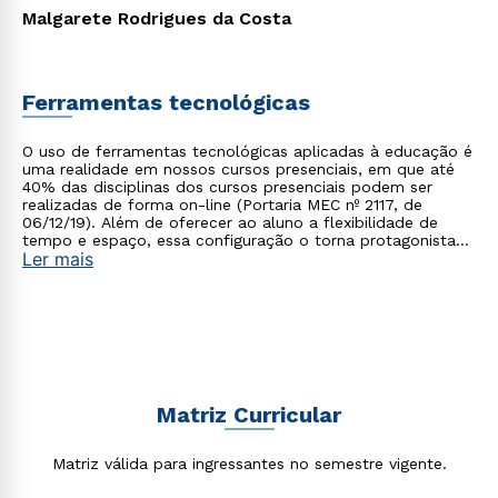
Malgarete Rodrigues da Costa
Ferramentas tecnológicas
O uso de ferramentas tecnológicas aplicadas à educação é
uma realidade em nossos cursos presenciais, em que até
40% das disciplinas dos cursos presenciais podem ser
realizadas de forma on-line (Portaria MEC nº 2117, de
06/12/19). Além de oferecer ao aluno a flexibilidade de
tempo e espaço, essa configuração o torna protagonista
Ler mais
no processo de construção do seu conhecimento.
Matriz Curricular
Matriz válida para ingressantes no semestre vigente.