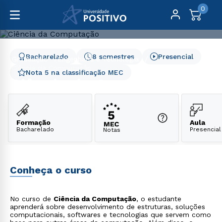
0
Bacharelado
8 semestres
Presencial
Graduação
Engenharia e Tecnologia
Ciência da Computação
Nota 5 na classificação MEC
Ciência da Computação
Formação
Aula
Bacharelado
Presencial
Notas
Conheça o curso
No curso de
Ciência da Computação
, o estudante
aprenderá sobre desenvolvimento de estruturas, soluções
computacionais, softwares e tecnologias que servem como