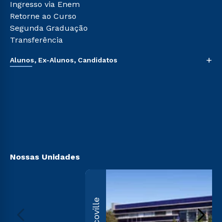
Ingresso via Enem
Retorne ao Curso
Segunda Graduação
Transferência
+
Alunos, Ex-Alunos, Candidatos
Sou Aluno
Sou Candidato
Sou Ex-aluno
Canais de Atendimento
Acessibilidade
Biblioteca
Nossas Unidades
Ecoville