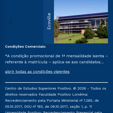
Ecoville
Condições Comerciais:
*A condição promocional de 1ª mensalidade isenta –
referente à matrícula – aplica-se aos candidatos
aprovados em todas as formas de ingresso, exceto
abrir todas as condições vigentes
na prova on-line ou agendada, que ofertam bolsas
de até 50% de desconto, ambos ingressantes no
semestre vigente, que ainda não tenham efetivado
Centro de Estudos Superiores Positivo. © 2026 - Todos os
e/ou não tenham cancelado ou trancado sua
direitos reservados Faculdade Positivo Londrina:
matrícula em uma das Instituições da Cruzeiro do
Recredenciamento pela Portaria Ministerial nº 1.285, de
Sul Educacional, no período de um ano. Tais
05.10.2017, DOU nº 193, de 06.10.2017, seção 1, p. 11
condições não se aplicam aos cursos de Medicina, e
Universidade Positivo: Recredenciamento Presencial pela