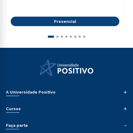
Presencial
+
A Universidade Positivo
Nossa História
+
Cursos
Sala de Imprensa
Trabalhe Conosco
Graduação
-
Sou Colaborador
Faça parte
Pós-graduação
Tour Presencial