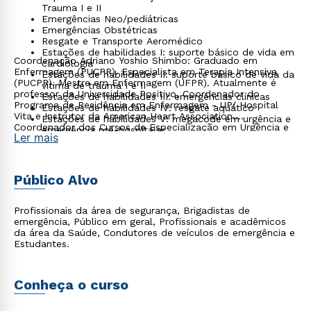
Trauma I e II
Emergências Neo/pediátricas
Emergências Obstétricas
Resgate e Transporte Aeromédico
Estações de habilidades I: suporte básico de vida em
Coordenação Adriano Yoshio Shimbo: Graduado em
cardiologia
Enfermagem (PUCPR). Especialista em Terapia Intensiva
Estações de habilidades II: suporte básico de vida da
(PUCPR). Mestre em Enfermagem (UFPR). Atualmente é
vítima de trauma I e II
professor da Universidade Positivo, Coordenador do
Estações de habilidades III: emergências clínicas
Programa de Residência em Enfermagem - UP/ Hospital
Estações de habilidades IV: resgate aquático
Vita e Instrutor da American Heart Association.
Estações de habilidades V: megacode em urgência e
Coordenador dos Cursos de Especialização em Urgência e
emergência pré-hospitalar
Ler mais
Emergência/ Terapia Intensiva da Universidade Positivo.
Emergências Psiquiátricas
Enfermeiro do Serviço de Atendimento Móvel de Urgência
Resgate em áreas remotas e ambientes confinados
(SAMU).
Público Alvo
Profissionais da área de segurança, Brigadistas de
emergência, Público em geral, Profissionais e acadêmicos
da área da Saúde, Condutores de veículos de emergência e
Estudantes.
Conheça o curso