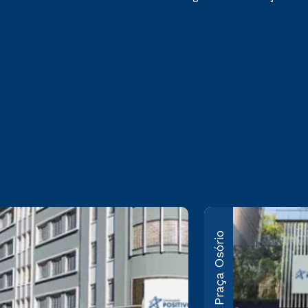
le
Santos
Praça Osório
Andrade
sor Pedro
arigot de
R. XV de Novembro,
300 Campo
950 Centro –
 – Curitiba/PR
Curitiba/PR CEP 80060-
0-330
000
ba mais