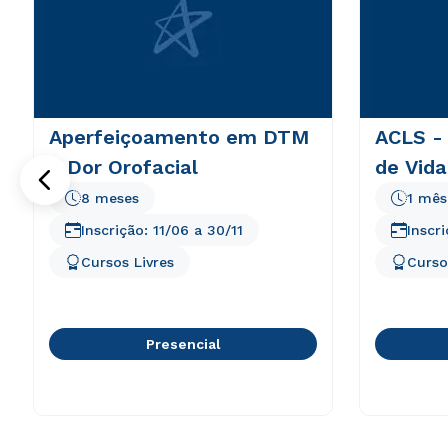
Aperfeiçoamento em DTM
ACLS -
e Dor Orofacial
de Vida
8 meses
1 mês
Inscrição:
11/06
a
30/11
Inscr
Cursos Livres
Curso
Presencial