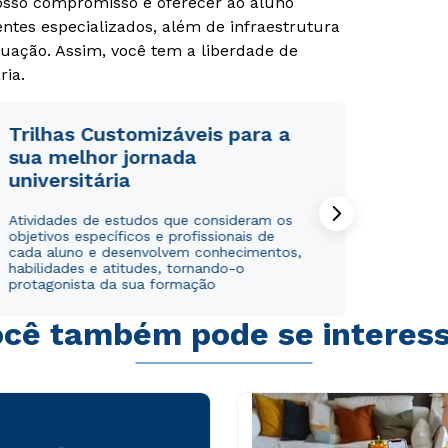
Nosso compromisso é oferecer ao aluno
tes especializados, além de infraestrutura
uação. Assim, você tem a liberdade de
ria.
Trilhas Customizáveis para a
sua melhor jornada
universitária
Atividades de estudos que consideram os
objetivos específicos e profissionais de
cada aluno e desenvolvem conhecimentos,
habilidades e atitudes, tornando-o
protagonista da sua formação
Rápido e fácil
Rápido e fácil
WhatsApp
WhatsApp
cê também pode se interes
ou
ou