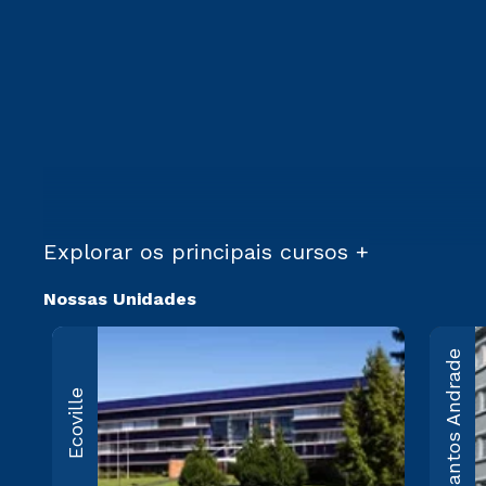
Explorar os principais cursos +
Nossas Unidades
Ecovil
Santos Andrade
R. Profes
Ecoville
Viriato P
Souza, 5
Comprido
CEP 8128
Sai